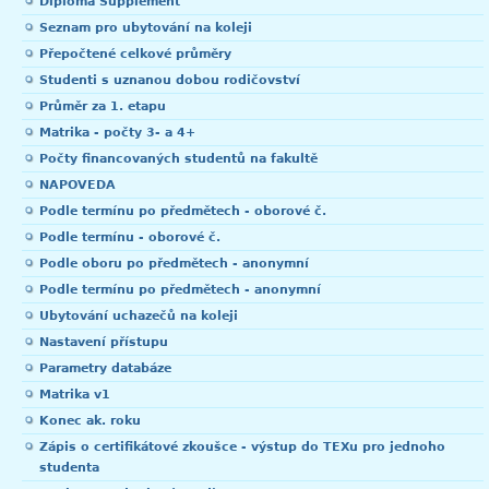
Diploma Supplement
Seznam pro ubytování na koleji
Přepočtené celkové průměry
Studenti s uznanou dobou rodičovství
Průměr za 1. etapu
Matrika - počty 3- a 4+
Počty financovaných studentů na fakultě
NAPOVEDA
Podle termínu po předmětech - oborové č.
Podle termínu - oborové č.
Podle oboru po předmětech - anonymní
Podle termínu po předmětech - anonymní
Ubytování uchazečů na koleji
Nastavení přístupu
Parametry databáze
Matrika v1
Konec ak. roku
Zápis o certifikátové zkoušce - výstup do TEXu pro jednoho
studenta