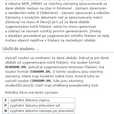
V tabulce NEM_ZMENY se všechny záznamy zpracovávané za
dané období nastavi na stav H (Historie) - záznam zpracován
a neodesílán nebo O (Odesláno) - záznam zpracován a odeslán.
Záznamy s novějším datumem než je zpracovávaný měsíc
zůstávají ve stavu N (Nový).Je-li již za dané období
vygenerováno ostré hlášení, nelze ho znovu generovat
a zobrazí se seznam vzniklý prvním generováním. Změny
v databázi provedené po vygenerování ostrého hlášení se tedy
mohou objevit nejdříve v hlášení za následující období.
Uložit do souboru …
Vytváří soubor se změnami za dané období. Pokud je pro dané
období již vygenerováno ostré hlášení, má soubor formát
, pokud je vygenerováno testovací hlášení, má
NERRRRMM.XML
soubor formát
. V tomto souboru jsou všechny
TERRRRMM.XML
záznamy, které mají korektní rodné číslo. Kromě toho se
vytváří soubor
, kde jsou záznamy
CZRRRRMM.XML
studentů(cizinců), kteří mají přidělený pseudorodný kód.
Položka Akce má tento význam:
Z
vyplnění datumu zápisu
P
vyplnění datumu přerušení od
N
vyplnění datumu nástupu po přerušení