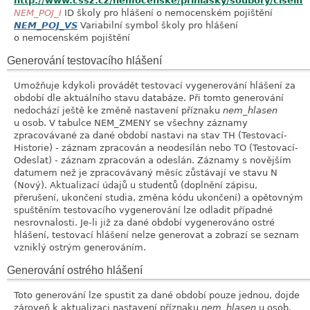
http://www.cssz.cz/nemocenske/prihlasky/soubory/ciselni
NEM_POJ_I
ID školy pro hlášení o nemocenském pojištění
NEM_POJ_VS
Variabilní symbol školy pro hlášení
o nemocenském pojištění
Generování testovacího hlášení
Umožňuje kdykoli provádět testovací vygenerování hlášení za
období dle aktuálního stavu databáze. Při tomto generování
nedochází ještě ke změně nastavení příznaku
nem_hlasen
u osob. V tabulce NEM_ZMENY se všechny záznamy
zpracovávané za dané období nastavi na stav TH (Testovací-
Historie) - záznam zpracován a neodesílán nebo TO (Testovací-
Odeslat) - záznam zpracován a odeslán. Záznamy s novějším
datumem než je zpracovávaný měsíc zůstávají ve stavu N
(Nový). Aktualizací údajů u studentů (doplnění zápisu,
přerušení, ukončení studia, změna kódu ukončení) a opětovným
spuštěním testovacího vygenerování lze odladit případné
nesrovnalosti. Je-li již za dané období vygenerováno ostré
hlášení, testovací hlášení nelze generovat a zobrazí se seznam
vzniklý ostrým generováním.
Generování ostrého hlášení
Toto generování lze spustit za dané období pouze jednou, dojde
zároveň k aktualizaci nastavení příznaku
nem_hlasen
u osob.