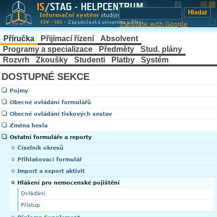
Translate with Google
Příručka
Přijímací řízení
Absolvent
Programy a specializace
Předměty
Stud. plány
Rozvrh
Zkoušky
Studenti
Platby
Systém
DOSTUPNÉ SEKCE
Pojmy
Obecné ovládání formulářů
Obecné ovládání tiskových sestav
Změna hesla
Ostatní formuláře a reporty
Číselník okresů
Přihlašovací formulář
Import a export aktivit
Hlášení pro nemocenské pojištění
Ovládání
Přístup