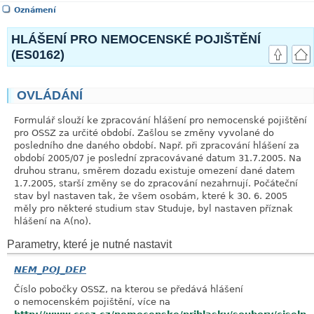
Oznámení
HLÁŠENÍ PRO NEMOCENSKÉ POJIŠTĚNÍ
(ES0162)
OVLÁDÁNÍ
link
Formulář slouží ke zpracování hlášení pro nemocenské pojištění
pro OSSZ za určité období. Zašlou se změny vyvolané do
posledního dne daného období. Např. při zpracování hlášení za
období 2005/07 je poslední zpracovávané datum 31.7.2005. Na
druhou stranu, směrem dozadu existuje omezení dané datem
1.7.2005, starší změny se do zpracování nezahrnují. Počáteční
stav byl nastaven tak, že všem osobám, které k 30. 6. 2005
měly pro některé studium stav Studuje, byl nastaven příznak
hlášení na A(no).
Parametry, které je nutné nastavit
NEM_POJ_DEP
Číslo pobočky OSSZ, na kterou se předává hlášení
o nemocenském pojištění, více na