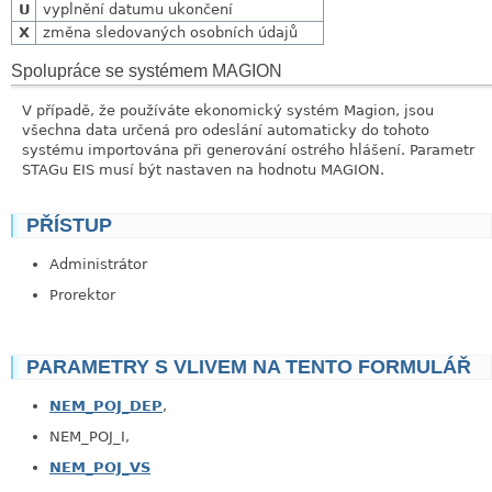
U
vyplnění datumu ukončení
X
změna sledovaných osobních údajů
Spolupráce se systémem MAGION
V případě, že používáte ekonomický systém Magion, jsou
všechna data určená pro odeslání automaticky do tohoto
systému importována při generování ostrého hlášení. Parametr
STAGu EIS musí být nastaven na hodnotu MAGION.
PŘÍSTUP
link
Administrátor
Prorektor
PARAMETRY S VLIVEM NA TENTO FORMULÁŘ
NEM_POJ_DEP
,
NEM_POJ_I,
NEM_POJ_VS