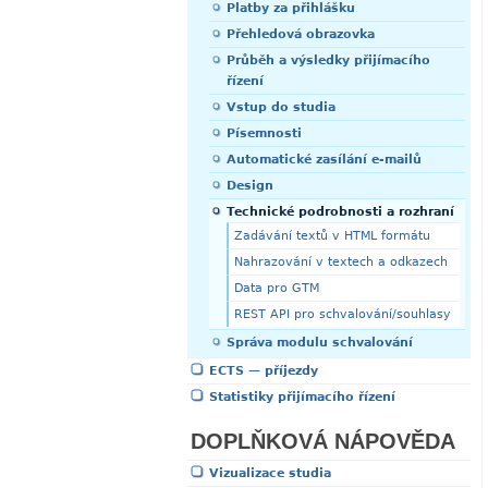
Platby za přihlášku
Přehledová obrazovka
Průběh a výsledky přijímacího
řízení
Vstup do studia
Písemnosti
Automatické zasílání e-mailů
Design
Technické podrobnosti a rozhraní
Zadávání textů v HTML formátu
Nahrazování v textech a odkazech
Data pro GTM
REST API pro schvalování/souhlasy
Správa modulu schvalování
ECTS — příjezdy
Statistiky přijímacího řízení
DOPLŇKOVÁ NÁPOVĚDA
Vizualizace studia