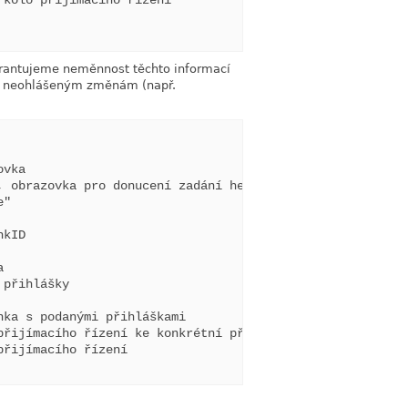
kolo prijimaciho rizeni

arantujeme neměnnost těchto informací
em neohlášeným změnám (např.
vka

 obrazovka pro donucení zadání hesla

"

kID



přihlášky

ka s podanými přihláškami

řijímacího řízení ke konkrétní přihlášce

řijímacího řízení
