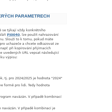
TERÝCH PARAMETRECH
link
 se týkají vždy konkrétního
uláři
PJ0040
, lze použít nahrazování
mu. Slouží to k tomu, pokud máte
pro uchazeče a chcete odkazovat ze
apř. při kopírování přijímacích
že uvedených URL vepsat následující
iku výpisu:
k, tj. pro 2024/2025 je hodnota "2024"
e formě pro lidi. Tedy hodnota
 program navázán. V případě kombinací
am navázán. V případě kombinací je