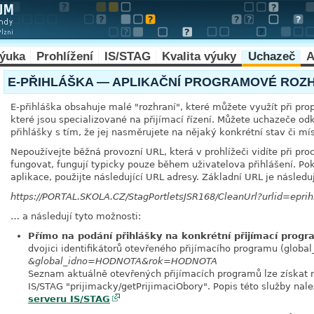
výuka
Prohlížení
IS/STAG
Kvalita výuky
Uchazeč
A
E-PŘIHLÁŠKA — APLIKAČNÍ PROGRAMOVÉ ROZH
E-přihláška obsahuje malé "rozhraní", které můžete využít při pro
které jsou specializované na přijímací řízení. Můžete uchazeče od
přihlášky s tím, že jej nasměrujete na nějaký konkrétní stav či mís
Nepoužívejte běžná provozní URL, která v prohlížeči vidíte při p
fungovat, fungují typicky pouze během uživatelova přihlášení. Po
aplikace, použijte následující URL adresy. Základní URL je následuj
https://PORTAL.SKOLA.CZ/StagPortletsJSR168/CleanUrl?urlid=eprih
… a následují tyto možnosti:
Přímo na podání přihlášky na konkrétní přijímací prog
dvojici identifikátorů otevřeného přijímacího programu (global_
&global_idno=HODNOTA&rok=HODNOTA
Seznam aktuálně otevřených přijímacích programů lze získat 
IS/STAG "prijimacky/getPrijimaciObory". Popis této služby nal
serveru IS/STAG