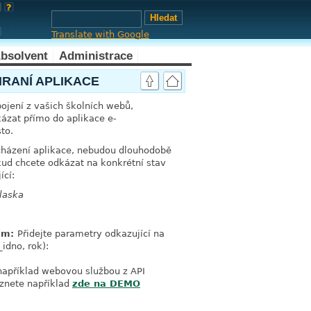
Translate with Google
bsolvent
Administrace
RANÍ APLIKACE
pojení z vašich školních webů,
kázat přímo do aplikace e-
to.
rocházení aplikace, nebudou dlouhodobě
kud chcete odkázat na konkrétní stav
ící:
laska
ram:
Přidejte parametry odkazující na
idno, rok):
například webovou službou z API
eznete například
zde na DEMO