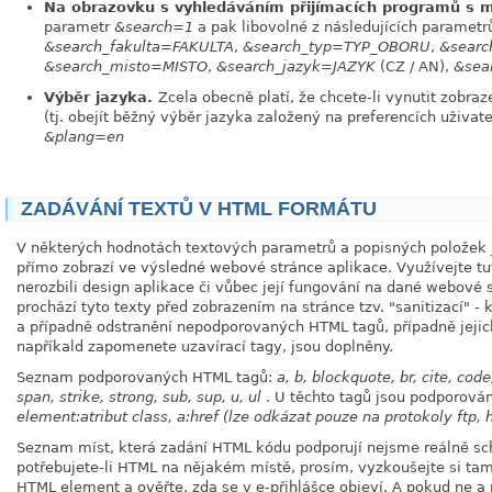
Na obrazovku s vyhledáváním přijímacích programů s mo
parametr
&search=1
a pak libovolné z následujících parametrů
&search_fakulta=FAKULTA
,
&search_typ=TYP_OBORU
,
&sear
&search_misto=MISTO
,
&search_jazyk=JAZYK
(CZ / AN),
&sea
Výběr jazyka.
Zcela obecně platí, že chcete-li vynutit zobr
(tj. obejít běžný výběr jazyka založený na preferencích uživat
&plang=en
ZADÁVÁNÍ TEXTŮ V HTML FORMÁTU
V některých hodnotách textových parametrů a popisných položek 
přímo zobrazí ve výsledné webové stránce aplikace. Využívejte t
nerozbili design aplikace či vůbec její fungování na dané webové 
prochází tyto texty před zobrazením na stránce tzv. "sanitizací" 
a případně odstranění nepodporovaných HTML tagů, případně jejic
napříkald zapomenete uzavírací tagy, jsou doplněny.
Seznam podporovaných HTML tagů:
a, b, blockquote, br, cite, code, 
span, strike, strong, sub, sup, u, ul
. U těchto tagů jsou podporován
element:atribut class, a:href (lze odkázat pouze na protokoly ftp, h
Seznam míst, která zadání HTML kódu podporují nejsme reálně sch
potřebujete-li HTML na nějakém místě, prosím, vyzkoušejte si ta
HTML element a ověřte, zda se v e-přihlášce objeví. A pokud ne a 