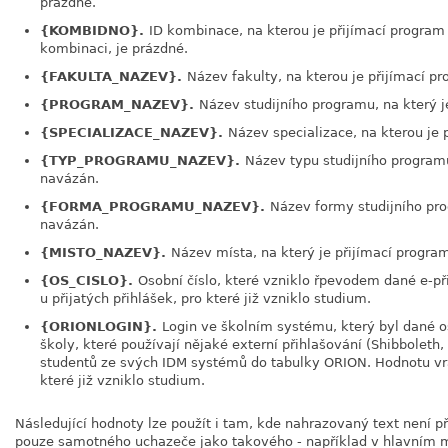
prázdné.
{KOMBIDNO}.
ID kombinace, na kterou je přijímací program
kombinaci, je prázdné.
{FAKULTA_NAZEV}.
Název fakulty, na kterou je přijímací p
{PROGRAM_NAZEV}.
Název studijního programu, na který j
{SPECIALIZACE_NAZEV}.
Název specializace, na kterou je
{TYP_PROGRAMU_NAZEV}.
Název typu studijního programu
navázán.
{FORMA_PROGRAMU_NAZEV}.
Název formy studijního pro
navázán.
{MISTO_NAZEV}.
Název místa, na který je přijímací progra
{OS_CISLO}.
Osobní číslo, které vzniklo řpevodem dané e-př
u přijatých přihlášek, pro které již vzniklo studium.
{ORIONLOGIN}.
Login ve školním systému, který byl dané 
školy, které používají nějaké externí přihlašování (Shibboleth,
studentů ze svých IDM systémů do tabulky ORION. Hodnotu vrac
které již vzniklo studium.
Následující hodnoty lze použít i tam, kde nahrazovaný text není p
pouze samotného uchazeče jako takového - například v hlavním m