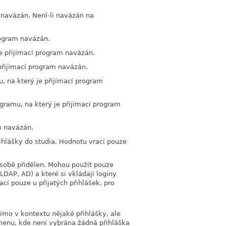
 navázán. Není-li navázán na
rogram navázán.
e přijímací program navázán.
 přijímací program navázán.
, na který je přijímací program
gramu, na který je přijímací program
m navázán.
ihlášky do studia. Hodnotu vrací pouze
osobě přidělen. Mohou použít pouze
 LDAP, AD) a které si vkládají loginy
í pouze u přijatých přihlášek, pro
římo v kontextu nějaké přihlášky, ale
enu, kde není vybrána žádná přihláška