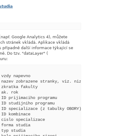
studia
link
(např. Google Analytics 4), můžete
ých stránek vkládá. Aplikace vkládá
s případně další informace týkající se
ně. Do tzv. "dataLayer" (
uru:
vzdy napevno

nazev zobrazene stranky, viz. nize

zkratka fakulty

ak. rok

ID prijimaciho programu

ID studijniho programu

ID specializace (z tabulky OBORY)

ID kombinace

cislo specializace

forma studia

typ studia
