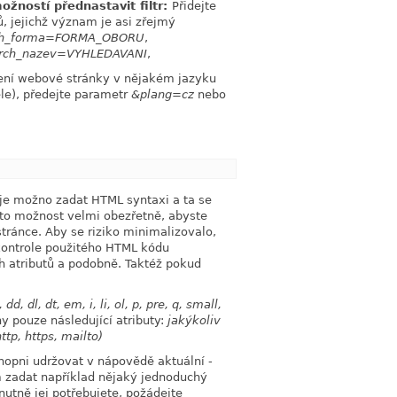
žností přednastavit filtr:
Přidejte
, jejichž význam je asi zřejmý
ch_forma=FORMA_OBORU
,
rch_nazev=VYHLEDAVANI
,
azení webové stránky v nějakém jazyku
ele), předejte parametr
&plang=cz
nebo
link
je možno zadat HTML syntaxi a ta se
uto možnost velmi obezřetně, abyste
stránce. Aby se riziko minimalizovalo,
- kontrole použitého HTML kódu
h atributů a podobně. Taktéž pokud
dd, dl, dt, em, i, li, ol, p, pre, q, small,
y pouze následující atributy:
jakýkoliv
ttp, https, mailto)
opni udržovat v nápovědě aktuální -
m zadat například nějaký jednoduchý
nutně jej potřebujete, požádejte