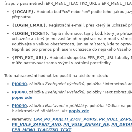
(např. v parametrech EPR_MENU_TLACITKO_URL a EPR_MENU_TLA
{LOCALE}.
Hodnota buď "cs" nebo "en" podle toho, jakou ja
přepnutou.
{LOGIN_EMAIL}.
Registrační e-mail, přes který je uchazeč př
{LOGIN_TICKET}.
Tajná informace, tajný kód, který je přiř
uchazeče a který je mu zasílán při registraci na e-mail v rámc
Používejte s velkou obezřetností, jen na místech, kde to opra
Například pro přenos přihlášení uchazeče do nějakého Vašeh
{EPR_EXT_URL}.
Hodnota sloupečku EPR_EXT_URL tabulky
může nastavovat sama svými vlastními prostředky.
Toto nahrazování hodnot lze použít na těchto místech:
PJ0040
, záložka
Zveřejnění výsledků
, položka "Internetová a
PJ0040
, záložka
Zveřejnění výsledků
, položky "Text zobrazují
popis zde
PJ0040
, záložka
Nastavení e-přihlášky
, položka "Odkaz na po
k elektronické přihlášce", viz
popis zde
Parametry:
EPR_PO_PRIJETI_ZTOT_POPIS
,
PR_VULE_ZAPS
PR_VULE_ZAPSAT_ANO
,
PR_VULE_ZAPSAT_NE
,
PR_DETAI
EPR_MENU_TLACITKO_TEXT
,