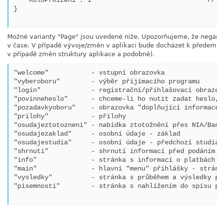
   "KoloPrRizeni":"1"                             // 
}

Možné varianty "Page" jsou uvedené níže. Upozorňujeme, že neg
v čase. V případě vývoje/změn v aplikaci bude docházet k před
v případě změn struktury aplikace a podobně).
"welcome"           - vstupní obrazovka

"vyberoboru"        - výběr přijímacího programu

"login"             - registrační/přihlašovací obrazo
"povinneheslo"      - chceme-li ho nutit zadat heslo,
"pozadavkyoboru"    - obrazovka "doplňující informace
"prilohy"           - přílohy

"osudajeztotozneni" - nabídka ztotožnění přes NIA/Ban
"osudajezaklad"     - osobní údaje - základ

"osudajestudia"     - osobní údaje - předchozí studia
"shrnuti"           - shrnutí informací před podáním 
"info"              - stránka s informací o platbách

"main"              - hlavní "menu" přihlášky - strán
"vysledky"          - stránka s průběhem a výsledky p
"pisemnosti"        - stránka s nahlížením do spisu p