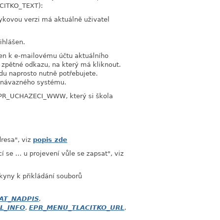
CITKO_TEXT):
zykovou verzi má aktuálně uživatel
ihlášen.
azen k e-mailovému účtu aktuálního
i zpětné odkazu, na který má kliknout.
vdu naprosto nutně potřebujete.
o návazného systému.
 PR_UCHAZECI_WWW, který si škola
dresa", viz
popis zde
cí se … u projevení vůle se zapsat", viz
kyny k přikládání souborů
AT_NADPIS
,
L_INFO
,
EPR_MENU_TLACITKO_URL
,