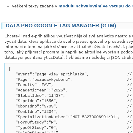
Veškeré texty zadané v
modulu schvalování ve vstupu do 
DATA PRO GOOGLE TAG MANAGER (GTM)
Chcete-li nad e-přihláškou využívat nějaké své analytics nástroje 
využít data, která aplikace do svého javascriptového prostředí sv
informaci o tom, na jaké stránce se aktuálně uživatel nachází, plu
toho, jaký přijímací program je například aktuálně vybrán a podob
dataLayer.push(analyticsData); ) vkládáme následující JSON strukt
{

   "event":"page_view_eprihlaska",                // 
   "Page":"pozadavkyoboru",                       // 
   "Faculty":"FAV",                               // 
   "AcademicYear":"2026",                         // 
   "GlobalIdno":"11437",                          // 
   "StprIdno":"1656",                             // 
   "OborIdno":"3703",                             // 
   "KombIdno":"1234",                             // 
   "SpecializationNumber":"N0715A270006S01/01",   // 
   "FormOfStudy":"P",                             // 
   "TypeOfStudy":"0",                             // 