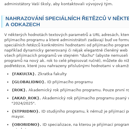
administátory Vaší školy, aby kontaktovali vývojový tým.
NAHRAZOVÁNÍ SPECIÁLNÍCH ŘETĚZCŮ V NĚK
A ODKAZECH
V některých hodnotách textových parametrů a URL adresách, které
přijímacího programu a které administrátoři zadávají buď ve form
speciálních řetězců konkrétními hodnotami od přijímacího progra
například dynamicky generovaný či nějak elegantně členěný web 
všech přijímacích programů ve stejném "duchu" (abyste nemuseli n
programů na nový ak. rok to celé přepisovat ručně), můžete do ní
podřetězce, které jsou nahrazeny příslušnými hodnotami v okamž
{FAKULTA}.
Zkratka fakulty
{GLOBALIDNO}.
ID přijímacího programu
{ROK}.
Akademický rok přijímacího programu. Pouze první ro
{AKAD_ROK}.
Akademický rok přijímacího programu psaný v
"2024/2025".
{STPRIDNO}.
ID studijního programu, k němuž je přijímací
mayor.
{OBORIDNO}.
ID specializace, na kterou je přijímací progr