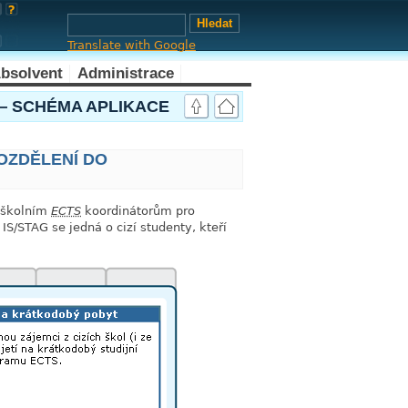
Translate with Google
bsolvent
Administrace
link
— SCHÉMA APLIKACE
ROZDĚLENÍ DO
a školním
ECTS
koordinátorům pro
IS/STAG se jedná o cizí studenty, kteří