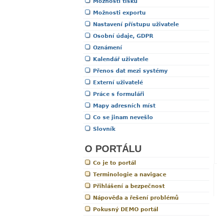
Možnosti tisku
Možnosti exportu
Nastavení přístupu uživatele
Osobní údaje, GDPR
Oznámení
Kalendář uživatele
Přenos dat mezi systémy
Externí uživatelé
Práce s formuláři
Mapy adresních míst
Co se jinam nevešlo
Slovník
O PORTÁLU
Co je to portál
Terminologie a navigace
Přihlášení a bezpečnost
Nápověda a řešení problémů
Pokusný DEMO portál