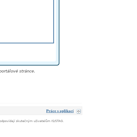
portálové stránce.
Práce s aplikací
neodpovídají skutečným uživatelům IS/STAG.