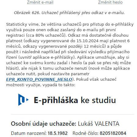
Obrázek 626. Uchazeč přihlášený přes odkaz v e-mailu.
Statisticky víme, že většina uchazečů pro přístup do e-přihlášky
využívá pouze onen odkaz zaslaný do e-mailu při první
registraci (cca 80% uchazečů). Odkaz má dostatečně dlouhou
platnost (odkazy vygenerované do 15.10.2024 mají platnost 6
měsíců, odkazy vygenerované později 12 měsíců) a půjde
použít i následně například při sledování výsledku přijímacího
řízení (uvnitř aplikace e-přihlášky). Aplikace umožňuje, aby si
uchazeč ke svému kontu zadal i heslo (a pak se přes něj může
hlásit), ale nijak k tomu uchazeče nenutí (nově může aplikace
uchazeče nutit, pokud nastavíte parametr
EPR_KONTO_POVINNE_HESLO
). Pokud však uchazeč
možnosti využije, vypadá to takto: