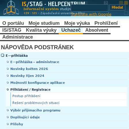
Translate with Google
O portálu
Moje studium
Moje výuka
Prohlížení
IS/STAG
Kvalita výuky
Uchazeč
Absolvent
Administrace
NÁPOVĚDA PODSTRÁNEK
E—přihláška
E—přihláška - administrace
Novinky květen 2026
Novinky říjen 2024
Možnosti konfigurace aplikace
Přihlášení / Registrace
Postup přihlášení
Řešení problémových situací
Výběr přijímacího programu
Doplňující údaje
Přílohy