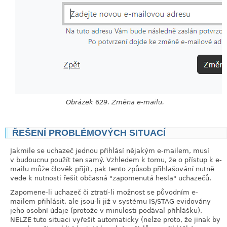
Obrázek 629. Změna e-mailu.
ŘEŠENÍ PROBLÉMOVÝCH SITUACÍ
link
Jakmile se uchazeč jednou přihlásí nějakým e-mailem, musí
v budoucnu použít ten samý. Vzhledem k tomu, že o přístup k e-
mailu může člověk přijít, pak tento způsob přihlašování nutně
vede k nutnosti řešit občasná "zapomenutá hesla" uchazečů.
Zapomene-li uchazeč či ztratí-li možnost se původním e-
mailem přihlásit, ale jsou-li již v systému IS/STAG evidovány
jeho osobní údaje (protože v minulosti podával přihlášku),
NELZE tuto situaci vyřešit automaticky (nelze proto, že jinak by