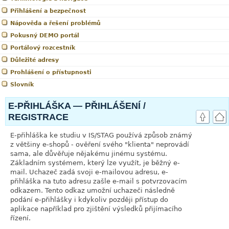
Přihlášení a bezpečnost
Nápověda a řešení problémů
Pokusný DEMO portál
Portálový rozcestník
Důležité adresy
Prohlášení o přístupnosti
Slovník
E-PŘIHLÁŠKA — PŘIHLÁŠENÍ /
REGISTRACE
E-přihláška ke studiu v IS/STAG používá způsob známý
z většiny e-shopů - ověření svého "klienta" neprovádí
sama, ale důvěřuje nějakému jinému systému.
Základním systémem, který lze využít, je běžný e-
mail. Uchazeč zadá svoji e-mailovou adresu, e-
přihláška na tuto adresu zašle e-mail s potvrzovacím
odkazem. Tento odkaz umožní uchazeči následně
podání e-přihlášky i kdykoliv později přístup do
aplikace například pro zjištění výsledků přijímacího
řízení.