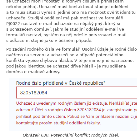
se uchazeči mohli "dostat" k rodným číslům a přihláškám
někoho jiného). Uchazeč musí kontaktovat studijní oddělení
a to musí situaci vyřešit, jedině ono má možnost ověřit identitu
uchazeče. Studijní oddělení má pak možnost ve formuláři
PJ0022 nastavit e-mail uchazeče na nějaký jiný, který si
s uchazečem domluví. Jakmile studijní oddělení e-mail ve
formuláři nastaví, systém na něj odešle potvrzovací e-mail
s odkazem, stejně jako v běžném případě.
Po zadání rodného čísla ve formuláři Osobní údaje je rodné číslo
ověřeno na serveru a uchazeči se v případě potenciálního
konfliktu vypíše chybová hláška. V té je mimo jiné naznačeno,
pod jakou identitou se uchazeč dříve hlásil - je mu sdělena
doména e-mailové adresy.
Obrázek 630. Potenciální konflikt rodných čísel.