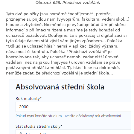
Obrázek 658. Předchozí vzdělání.
Tyto dvě položky jsou poměrně "nepříjemné", protože,
přiznejme si, přijdou nám (vývojářům, fakultám, vedení škol…)
hloupé a zbytečné. Nicméně si je vyžaduje úřad UIV při sběru
informací o přijímacím řízení a musíme je tedy bohužel od
uchazečů požadovat. Doufejme, že s pokračující digitalizací si
tyto údaje časem stát zjistí sám jiným způsobem… Položka
"Odkud se uchazeč hlásí" nemá v aplikaci žádný význam,
návaznost či kontrolu. Položka "Předchozí vzdělání" je
kontrolována tak, aby uchazeč nemohl zadat nižší úroveň
vzdělání, než na jakou (nejvyšší) úroveň vzdělání se právě
podávanými přihláškami hlásí. Tj. hlásí-li se na doktorské,
nemůže zadat, že předchozí vzdělání je střední škola…