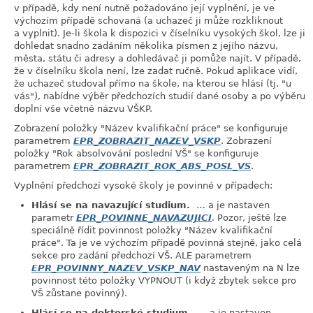
v případě, kdy není nutně požadováno její vyplnění, je ve
výchozím případě schovaná (a uchazeč ji může rozkliknout
a vyplnit). Je-li škola k dispozici v číselníku vysokých škol, lze ji
dohledat snadno zadáním několika písmen z jejího názvu,
města, státu či adresy a dohledávač ji pomůže najít. V případě,
že v číselníku škola není, lze zadat ručně. Pokud aplikace vidí,
že uchazeč studoval přímo na škole, na kterou se hlásí (tj. "u
vás"), nabídne výběr předchozích studií dané osoby a po výběru
doplní vše včetně názvu VŠKP.
Zobrazení položky "Název kvalifikační práce" se konfiguruje
parametrem
EPR_ZOBRAZIT_NAZEV_VSKP
. Zobrazení
položky "Rok absolvování poslední VŠ" se konfiguruje
parametrem
EPR_ZOBRAZIT_ROK_ABS_POSL_VS
.
Vyplnění předchozí vysoké školy je povinné v případech:
Hlásí se na navazující studium.
… a je nastaven
parametr
EPR_POVINNE_NAVAZUJICI
. Pozor, ještě lze
speciálně řídit povinnost položky "Název kvalifikační
práce". Ta je ve výchozím případě povinná stejně, jako celá
sekce pro zadání předchozí VŠ. ALE parametrem
EPR_POVINNY_NAZEV_VSKP_NAV
nastaveným na N lze
povinnost této položky VYPNOUT (i když zbytek sekce pro
VŠ zůstane povinný).
Hlásí se na doktorské studium.
… a je nastaven