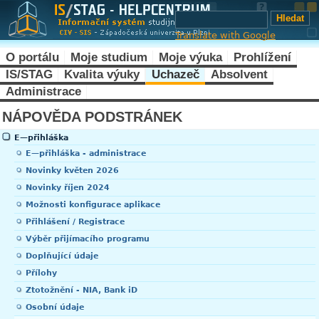
Translate with Google
O portálu
Moje studium
Moje výuka
Prohlížení
IS/STAG
Kvalita výuky
Uchazeč
Absolvent
Administrace
NÁPOVĚDA PODSTRÁNEK
E—přihláška
E—přihláška - administrace
Novinky květen 2026
Novinky říjen 2024
Možnosti konfigurace aplikace
Přihlášení / Registrace
Výběr přijímacího programu
Doplňující údaje
Přílohy
Ztotožnění - NIA, Bank iD
Osobní údaje