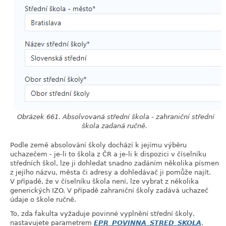
Obrázek 661. Absolvovaná střední škola - zahraniční střední
škola zadaná ručně.
Podle země absolování školy dochází k jejímu výběru
uchazečem - je-li to škola z ČR a je-li k dispozici v číselníku
středních škol, lze ji dohledat snadno zadáním několika písmen
z jejího názvu, města či adresy a dohledávač ji pomůže najít.
V případě, že v číselníku škola není, lze vybrat z několika
generických IZO. V případě zahraniční školy zadává uchazeč
údaje o škole ručně.
To, zda fakulta vyžaduje povinné vyplnění střední školy,
nastavujete parametrem
EPR_POVINNA_STRED_SKOLA
.