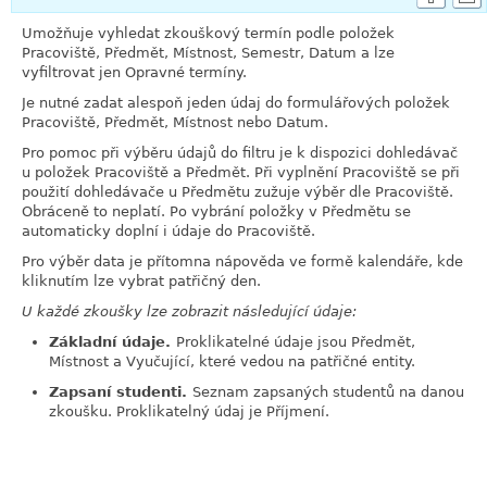
Umožňuje vyhledat zkouškový termín podle položek
Pracoviště, Předmět, Místnost, Semestr, Datum a lze
vyfiltrovat jen Opravné termíny.
Je nutné zadat alespoň jeden údaj do formulářových položek
Pracoviště, Předmět, Místnost nebo Datum.
Pro pomoc při výběru údajů do filtru je k dispozici dohledávač
u položek Pracoviště a Předmět. Při vyplnění Pracoviště se při
použití dohledávače u Předmětu zužuje výběr dle Pracoviště.
Obráceně to neplatí. Po vybrání položky v Předmětu se
automaticky doplní i údaje do Pracoviště.
Pro výběr data je přítomna nápověda ve formě kalendáře, kde
kliknutím lze vybrat patřičný den.
U každé zkoušky lze zobrazit následující údaje:
Základní údaje.
Proklikatelné údaje jsou Předmět,
Místnost a Vyučující, které vedou na patřičné entity.
Zapsaní studenti.
Seznam zapsaných studentů na danou
zkoušku. Proklikatelný údaj je Příjmení.