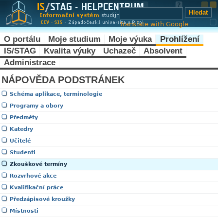
Translate with Google
O portálu
Moje studium
Moje výuka
Prohlížení
IS/STAG
Kvalita výuky
Uchazeč
Absolvent
Administrace
NÁPOVĚDA PODSTRÁNEK
Schéma aplikace, terminologie
Programy a obory
Předměty
Katedry
Učitelé
Studenti
Zkouškové termíny
Rozvrhové akce
Kvalifikační práce
Předzápisové kroužky
Místnosti