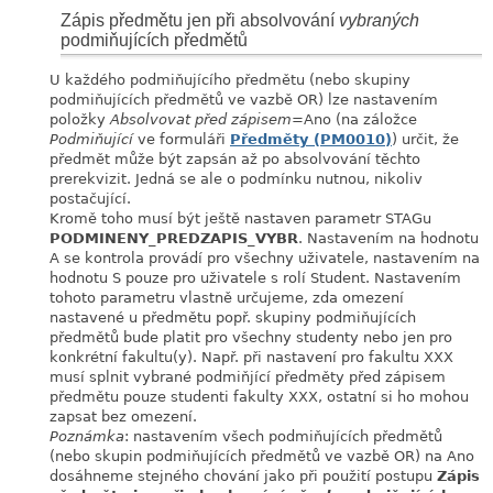
Zápis předmětu jen při absolvování
vybraných
podmiňujících předmětů
U každého podmiňujícího předmětu (nebo skupiny
podmiňujících předmětů ve vazbě OR) lze nastavením
položky
Absolvovat před zápisem
=Ano (na záložce
Podmiňující
ve formuláři
Předměty (PM0010)
) určit, že
předmět může být zapsán až po absolvování těchto
prerekvizit. Jedná se ale o podmínku nutnou, nikoliv
postačující.
Kromě toho musí být ještě nastaven parametr STAGu
PODMINENY_PREDZAPIS_VYBR
. Nastavením na hodnotu
A se kontrola provádí pro všechny uživatele, nastavením na
hodnotu S pouze pro uživatele s rolí Student. Nastavením
tohoto parametru vlastně určujeme, zda omezení
nastavené u předmětu popř. skupiny podmiňujících
předmětů bude platit pro všechny studenty nebo jen pro
konkrétní fakultu(y). Např. při nastavení pro fakultu XXX
musí splnit vybrané podmiňjící předměty před zápisem
předmětu pouze studenti fakulty XXX, ostatní si ho mohou
zapsat bez omezení.
Poznámka
: nastavením všech podmiňujících předmětů
(nebo skupin podmiňujících předmětů ve vazbě OR) na Ano
dosáhneme stejného chování jako při použití postupu
Zápis