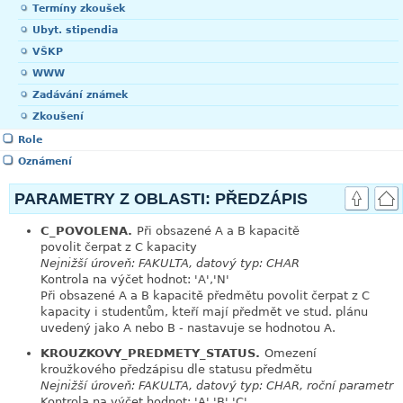
Termíny zkoušek
Ubyt. stipendia
VŠKP
WWW
Zadávání známek
Zkoušení
Role
Oznámení
PARAMETRY Z OBLASTI: PŘEDZÁPIS
C_POVOLENA.
Při obsazené A a B kapacitě
link
povolit čerpat z C kapacity
Nejnižší úroveň: FAKULTA, datový typ: CHAR
Kontrola na výčet hodnot: 'A','N'
Při obsazené A a B kapacitě předmětu povolit čerpat z C
kapacity i studentům, kteří mají předmět ve stud. plánu
uvedený jako A nebo B - nastavuje se hodnotou A.
KROUZKOVY_PREDMETY_STATUS.
Omezení
link
kroužkového předzápisu dle statusu předmětu
Nejnižší úroveň: FAKULTA, datový typ: CHAR, roční parametr
Kontrola na výčet hodnot: 'A','B','C'