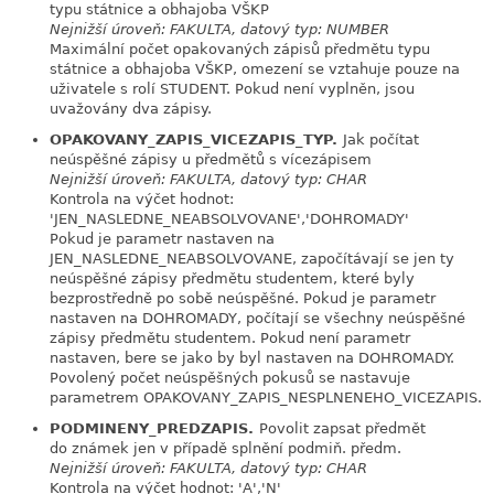
typu státnice a obhajoba VŠKP
Nejnižší úroveň: FAKULTA, datový typ: NUMBER
Maximální počet opakovaných zápisů předmětu typu
státnice a obhajoba VŠKP, omezení se vztahuje pouze na
uživatele s rolí STUDENT. Pokud není vyplněn, jsou
uvažovány dva zápisy.
OPAKOVANY_ZAPIS_VICEZAPIS_TYP.
Jak počítat
link
neúspěšné zápisy u předmětů s vícezápisem
Nejnižší úroveň: FAKULTA, datový typ: CHAR
Kontrola na výčet hodnot:
'JEN_NASLEDNE_NEABSOLVOVANE','DOHROMADY'
Pokud je parametr nastaven na
JEN_NASLEDNE_NEABSOLVOVANE, započítávají se jen ty
neúspěšné zápisy předmětu studentem, které byly
bezprostředně po sobě neúspěšné. Pokud je parametr
nastaven na DOHROMADY, počítají se všechny neúspěšné
zápisy předmětu studentem. Pokud není parametr
nastaven, bere se jako by byl nastaven na DOHROMADY.
Povolený počet neúspěšných pokusů se nastavuje
parametrem OPAKOVANY_ZAPIS_NESPLNENEHO_VICEZAPIS.
PODMINENY_PREDZAPIS.
Povolit zapsat předmět
link
do známek jen v případě splnění podmiň. předm.
Nejnižší úroveň: FAKULTA, datový typ: CHAR
Kontrola na výčet hodnot: 'A','N'