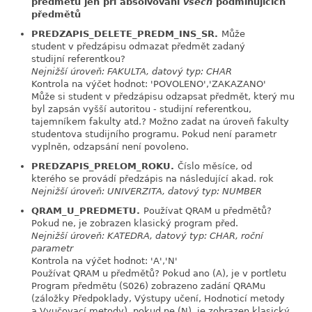
předmětu jen při absolvování
všech
podmiňujících
předmětů
PREDZAPIS_DELETE_PREDM_INS_SR.
Může
link
student v předzápisu odmazat předmět zadaný
studijní referentkou?
Nejnižší úroveň: FAKULTA, datový typ: CHAR
Kontrola na výčet hodnot: 'POVOLENO','ZAKAZANO'
Může si student v předzápisu odzapsat předmět, který mu
byl zapsán vyšší autoritou - studijní referentkou,
tajemníkem fakulty atd.? Možno zadat na úroveň fakulty
studentova studijního programu. Pokud není parametr
vyplněn, odzapsání není povoleno.
PREDZAPIS_PRELOM_ROKU.
Číslo měsíce, od
link
kterého se provádí předzápis na následující akad. rok
Nejnižší úroveň: UNIVERZITA, datový typ: NUMBER
QRAM_U_PREDMETU.
Používat QRAM u předmětů?
link
Pokud ne, je zobrazen klasický program před.
Nejnižší úroveň: KATEDRA, datový typ: CHAR, roční
parametr
Kontrola na výčet hodnot: 'A','N'
Používat QRAM u předmětů? Pokud ano (A), je v portletu
Program předmětu (S026) zobrazeno zadání QRAMu
(záložky Předpoklady, Výstupy učení, Hodnoticí metody
a Vyučovací metody), pokud ne (N), je zobrazen klasický