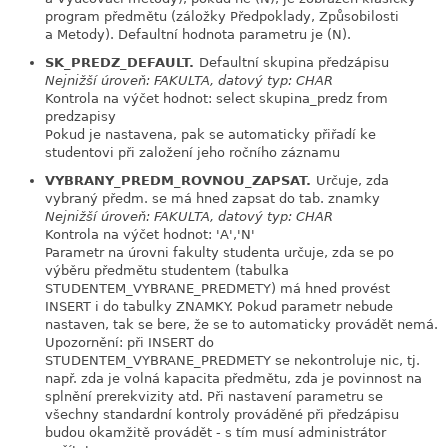
program předmětu (záložky Předpoklady, Způsobilosti
a Metody). Defaultní hodnota parametru je (N).
SK_PREDZ_DEFAULT.
Defaultní skupina předzápisu
link
Nejnižší úroveň: FAKULTA, datový typ: CHAR
Kontrola na výčet hodnot: select skupina_predz from
predzapisy
Pokud je nastavena, pak se automaticky přiřadí ke
studentovi při založení jeho ročního záznamu
VYBRANY_PREDM_ROVNOU_ZAPSAT.
Určuje, zda
link
vybraný předm. se má hned zapsat do tab. znamky
Nejnižší úroveň: FAKULTA, datový typ: CHAR
Kontrola na výčet hodnot: 'A','N'
Parametr na úrovni fakulty studenta určuje, zda se po
výběru předmětu studentem (tabulka
STUDENTEM_VYBRANE_PREDMETY) má hned provést
INSERT i do tabulky ZNAMKY. Pokud parametr nebude
nastaven, tak se bere, že se to automaticky provádět nemá.
Upozornění: při INSERT do
STUDENTEM_VYBRANE_PREDMETY se nekontroluje nic, tj.
např. zda je volná kapacita předmětu, zda je povinnost na
splnění prerekvizity atd. Při nastavení parametru se
všechny standardní kontroly prováděné při předzápisu
budou okamžitě provádět - s tím musí administrátor