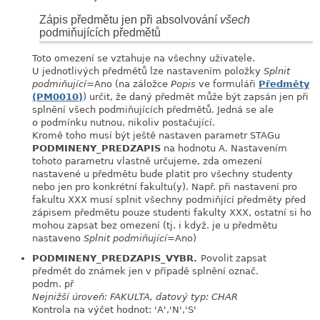
Zápis předmětu jen při absolvování
všech
podmiňujících předmětů
Toto omezení se vztahuje na všechny uživatele.
U jednotlivých předmětů lze nastavením položky
Splnit
podmiňující
=Ano (na záložce
Popis
ve formuláři
Předměty
(PM0010)
) určit, že daný předmět může být zapsán jen při
splnění všech podmiňujících předmětů. Jedná se ale
o podmínku nutnou, nikoliv postačující.
Kromě toho musí být ještě nastaven parametr STAGu
PODMINENY_PREDZAPIS
na hodnotu A. Nastavením
tohoto parametru vlastně určujeme, zda omezení
nastavené u předmětu bude platit pro všechny studenty
nebo jen pro konkrétní fakultu(y). Např. při nastavení pro
fakultu XXX musí splnit všechny podmiňjící předměty před
zápisem předmětu pouze studenti fakulty XXX, ostatní si ho
mohou zapsat bez omezení (tj. i když. je u předmětu
nastaveno
Splnit podmiňující
=Ano)
PODMINENY_PREDZAPIS_VYBR.
Povolit zapsat
link
předmět do známek jen v případě splnění označ.
podm. př
Nejnižší úroveň: FAKULTA, datový typ: CHAR
Kontrola na výčet hodnot: 'A','N','S'