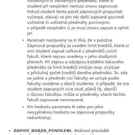
volitelných či volitelných předmětů, které si
student při nesplnění nemusí znovu zapisovat.
Pokud student tento počet zápisových propustek
vyčerpá, stávají se pro něj další zapsané povinně
volitelné či volitelné předměty povinnými,
v případě nesplnění si je musí znovu zapsat a splnit
je!
Parametr nastavený na K říká, že v položce
Zápisové propustky je uveden limit kreditů, které si
smí student zapsat celkově z předmětů cizích
fakult, které nejsou uvedeny v jeho studijních
plánech. Při zápisu a odzápisu každého takového
předmětu se limit kreditů snižuje resp. zvyšuje
o příslušný počet kreditů daného předmětu. To, zda
se jedná o předmět cizí fakulty se určuje podle
fakulty uvedené u oborů studenta. V případě, že má
student zapsaných více stud. plánů (tj. oborů)
s různou fakultou, může si předměty všech těchto
fakult zapisovat neomezeně.
Pro hodnotu parametu N nebo pro jeho
nevyplněnou hodnotu se zápisové propustky
nekontrolují.
ZAPISY_BURZA_POVOLENI.
Možnost provádět
link