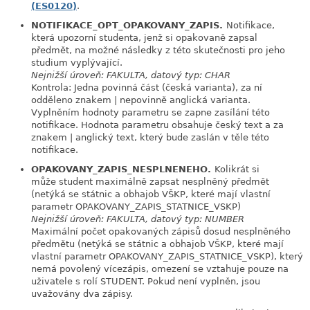
(ES0120)
.
NOTIFIKACE_OPT_OPAKOVANY_ZAPIS.
Notifikace,
link
která upozorní studenta, jenž si opakovaně zapsal
předmět, na možné následky z této skutečnosti pro jeho
studium vyplývající.
Nejnižší úroveň: FAKULTA, datový typ: CHAR
Kontrola: Jedna povinná část (česká varianta), za ní
odděleno znakem | nepovinně anglická varianta.
Vyplněním hodnoty parametru se zapne zasílání této
notifikace. Hodnota parametru obsahuje český text a za
znakem | anglický text, který bude zaslán v těle této
notifikace.
OPAKOVANY_ZAPIS_NESPLNENEHO.
Kolikrát si
link
může student maximálně zapsat nesplněný předmět
(netýká se státnic a obhajob VŠKP, které mají vlastní
parametr OPAKOVANY_ZAPIS_STATNICE_VSKP)
Nejnižší úroveň: FAKULTA, datový typ: NUMBER
Maximální počet opakovaných zápisů dosud nesplněného
předmětu (netýká se státnic a obhajob VŠKP, které mají
vlastní parametr OPAKOVANY_ZAPIS_STATNICE_VSKP), který
nemá povolený vícezápis, omezení se vztahuje pouze na
uživatele s rolí STUDENT. Pokud není vyplněn, jsou
uvažovány dva zápisy.