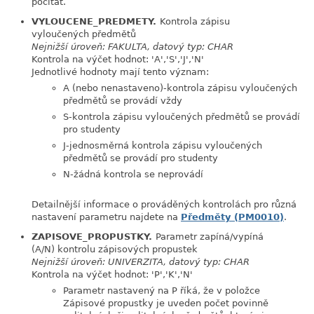
počítat.
VYLOUCENE_PREDMETY.
Kontrola zápisu
link
vyloučených předmětů
Nejnižší úroveň: FAKULTA, datový typ: CHAR
Kontrola na výčet hodnot: 'A','S','J','N'
Jednotlivé hodnoty mají tento význam:
A (nebo nenastaveno)-kontrola zápisu vyloučených
předmětů se provádí vždy
S-kontrola zápisu vyloučených předmětů se provádí
pro studenty
J-jednosměrná kontrola zápisu vyloučených
předmětů se provádí pro studenty
N-žádná kontrola se neprovádí
Detailnější informace o prováděných kontrolách pro různá
nastavení parametru najdete na
Předměty (PM0010)
.
ZAPISOVE_PROPUSTKY.
Parametr zapíná/vypíná
link
(A/N) kontrolu zápisových propustek
Nejnižší úroveň: UNIVERZITA, datový typ: CHAR
Kontrola na výčet hodnot: 'P','K','N'
Parametr nastavený na P říká, že v položce
Zápisové propustky je uveden počet povinně