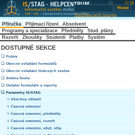
Translate with Google
Příručka
Přijímací řízení
Absolvent
Programy a specializace
Předměty
Stud. plány
Rozvrh
Zkoušky
Studenti
Platby
Systém
DOSTUPNÉ SEKCE
Pojmy
Obecné ovládání formulářů
Obecné ovládání tiskových sestav
Změna hesla
Ostatní formuláře a reporty
Parametry IS/STAG
Všechny oblasti
Časová omezení
Časová omezení, předměty
Časová omezení, rozvrh
Časová omezení, ubyt. stip.