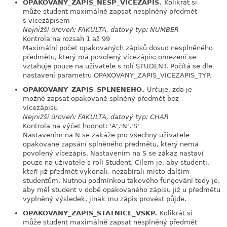
OPAKOVANY_ZAPIS_NESP_VICEZAPIS.
Kolikrát si
link
může student maximálně zapsat nesplněný předmět
s vícezápisem
Nejnižší úroveň: FAKULTA, datový typ: NUMBER
Kontrola na rozsah 1 až 99
Maximální počet opakovaných zápisů dosud nesplněného
předmětu, který má povolený vícezápis; omezení se
vztahuje pouze na uživatele s rolí STUDENT. Počítá se dle
nastavení parametru OPAKOVANY_ZAPIS_VICEZAPIS_TYP.
OPAKOVANY_ZAPIS_SPLNENEHO.
Určuje, zda je
link
možné zapsat opakovaně splněný předmět bez
vícezápisu
Nejnižší úroveň: FAKULTA, datový typ: CHAR
Kontrola na výčet hodnot: 'A','N','S'
Nastavením na N se zakáže pro všechny uživatele
opakované zapsání splněného předmětu, který nemá
povolený vícezápis. Nastavením na S se zákaz nastaví
pouze na uživatele s rolí Student. Cílem je, aby studenti,
kteří již předmět vykonali, nezabírali místo dalším
studentům. Nutnou podmínkou takového fungování tedy je,
aby měl student v době opakovaného zápisu již u předmětu
vyplněný výsledek, jinak mu zápis provést půjde.
OPAKOVANY_ZAPIS_STATNICE_VSKP.
Kolikrát si
link
může student maximálně zapsat nesplněný předmět