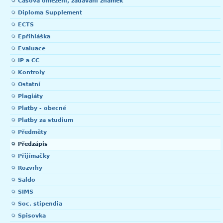
Časová omezení, zadávání známek
Diploma Supplement
ECTS
Epřihláška
Evaluace
IP a CC
Kontroly
Ostatní
Plagiáty
Platby - obecné
Platby za studium
Předměty
Předzápis
Přijímačky
Rozvrhy
Saldo
SIMS
Soc. stipendia
Spisovka