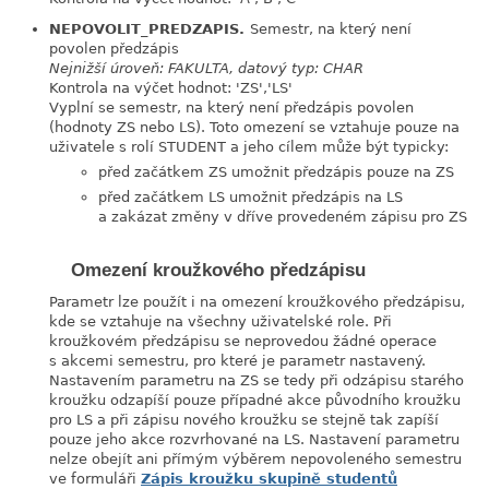
NEPOVOLIT_PREDZAPIS.
Semestr, na který není
link
povolen předzápis
Nejnižší úroveň: FAKULTA, datový typ: CHAR
Kontrola na výčet hodnot: 'ZS','LS'
Vyplní se semestr, na který není předzápis povolen
(hodnoty ZS nebo LS). Toto omezení se vztahuje pouze na
uživatele s rolí STUDENT a jeho cílem může být typicky:
před začátkem ZS umožnit předzápis pouze na ZS
před začátkem LS umožnit předzápis na LS
a zakázat změny v dříve provedeném zápisu pro ZS
Omezení kroužkového předzápisu
Parametr lze použít i na omezení kroužkového předzápisu,
kde se vztahuje na všechny uživatelské role. Při
kroužkovém předzápisu se neprovedou žádné operace
s akcemi semestru, pro které je parametr nastavený.
Nastavením parametru na ZS se tedy při odzápisu starého
kroužku odzapíší pouze případné akce původního kroužku
pro LS a při zápisu nového kroužku se stejně tak zapíší
pouze jeho akce rozvrhované na LS. Nastavení parametru
nelze obejít ani přímým výběrem nepovoleného semestru
ve formuláři
Zápis kroužku skupině studentů