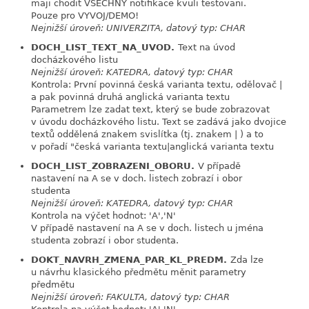
maji chodit VSECHNY notifikace kvuli testovani.
Pouze pro VYVOJ/DEMO!
Nejnižší úroveň: UNIVERZITA, datový typ: CHAR
DOCH_LIST_TEXT_NA_UVOD.
Text na úvod
link
docházkového listu
Nejnižší úroveň: KATEDRA, datový typ: CHAR
Kontrola: První povinná česká varianta textu, odělovač |
a pak povinná druhá anglická varianta textu
Parametrem lze zadat text, který se bude zobrazovat
v úvodu docházkového listu. Text se zadává jako dvojice
textů oddělená znakem svislítka (tj. znakem | ) a to
v pořadí "česká varianta textu|anglická varianta textu
DOCH_LIST_ZOBRAZENI_OBORU.
V případě
link
nastavení na A se v doch. listech zobrazí i obor
studenta
Nejnižší úroveň: KATEDRA, datový typ: CHAR
Kontrola na výčet hodnot: 'A','N'
V případě nastavení na A se v doch. listech u jména
studenta zobrazí i obor studenta.
DOKT_NAVRH_ZMENA_PAR_KL_PREDM.
Zda lze
link
u návrhu klasického předmětu měnit parametry
předmětu
Nejnižší úroveň: FAKULTA, datový typ: CHAR