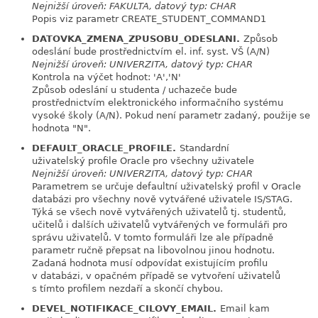
Nejnižší úroveň: FAKULTA, datový typ: CHAR
Popis viz parametr CREATE_STUDENT_COMMAND1
DATOVKA_ZMENA_ZPUSOBU_ODESLANI.
Způsob
link
odeslání bude prostřednictvím el. inf. syst. VŠ (A/N)
Nejnižší úroveň: UNIVERZITA, datový typ: CHAR
Kontrola na výčet hodnot: 'A','N'
Způsob odeslání u studenta / uchazeče bude
prostřednictvím elektronického informačního systému
vysoké školy (A/N). Pokud není parametr zadaný, použije se
hodnota "N".
DEFAULT_ORACLE_PROFILE.
Standardní
link
uživatelský profile Oracle pro všechny uživatele
Nejnižší úroveň: UNIVERZITA, datový typ: CHAR
Parametrem se určuje defaultní uživatelský profil v Oracle
databázi pro všechny nově vytvářené uživatele IS/STAG.
Týká se všech nově vytvářených uživatelů tj. studentů,
učitelů i dalších uživatelů vytvářených ve formuláři pro
správu uživatelů. V tomto formuláři lze ale případně
parametr ručně přepsat na libovolnou jinou hodnotu.
Zadaná hodnota musí odpovídat existujícím profilu
v databázi, v opačném případě se vytvoření uživatelů
s tímto profilem nezdaří a skončí chybou.
DEVEL_NOTIFIKACE_CILOVY_EMAIL.
Email kam
link