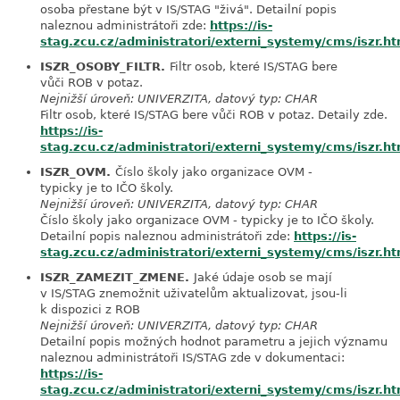
osoba přestane být v IS/STAG "živá". Detailní popis
naleznou administrátoři zde:
https://is-
stag.zcu.cz/administratori/externi_systemy/cms/iszr.ht
ISZR_OSOBY_FILTR.
Filtr osob, které IS/STAG bere
link
vůči ROB v potaz.
Nejnižší úroveň: UNIVERZITA, datový typ: CHAR
Filtr osob, které IS/STAG bere vůči ROB v potaz. Detaily zde.
https://is-
stag.zcu.cz/administratori/externi_systemy/cms/iszr.
ISZR_OVM.
Číslo školy jako organizace OVM -
link
typicky je to IČO školy.
Nejnižší úroveň: UNIVERZITA, datový typ: CHAR
Číslo školy jako organizace OVM - typicky je to IČO školy.
Detailní popis naleznou administrátoři zde:
https://is-
stag.zcu.cz/administratori/externi_systemy/cms/iszr.ht
ISZR_ZAMEZIT_ZMENE.
Jaké údaje osob se mají
link
v IS/STAG znemožnit uživatelům aktualizovat, jsou-li
k dispozici z ROB
Nejnižší úroveň: UNIVERZITA, datový typ: CHAR
Detailní popis možných hodnot parametru a jejich významu
naleznou administrátoři IS/STAG zde v dokumentaci:
https://is-
stag.zcu.cz/administratori/externi_systemy/cms/iszr.