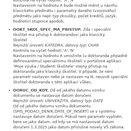
Kontrola na výčet hodnot: 'A','N'
Nastavením na hodnotu A bude možné měnit u návrhu
klasického předmětu i parametry daného (vzorového)
předmětu jako např. typ zkoušky, počet kreditů, jazyk,
hodnotící stupnice apodob.
DOKT_SKOL_SPEC_MA_PRISTUP.
Zda i speciální
link
školitel má přístup k doktorandovi jako klasický
školitel
Nejnižší úroveň: KATEDRA, datový typ: CHAR
Kontrola na výčet hodnot: 'A','N'
Nastavením na hodnotu A umožníte (u doktoranda případně
definovanému) speciálnímu školiteli v portálové aplikaci
'Moje výuka / Studenti školitele' stejný přístup na
doktoranda jako klasický školitel. V případě, že není
parametr nastaven nebo je nastaven na N, neuvidí speciální
školitel doktoranda v této aplikaci vůbec.
DORUC_OD_KDY.
Od od jakého datumu vzniku
link
dokumentu se nastavuje datum doručení
Nejnižší úroveň: UNIVERZITA, datový typ: DATE
Od od jakého datumu vzniku dokumentu
(SPIS_PODACI_DENIK.DATE_OF_INSERT) se v systému
nastavuje datum doručení. Pokud není parametr vyplněn,
bere se jako datum, od kdy se má nastavovat datum
doručení 1.3.2025 jako datum příslušné novely VŠ zákona.