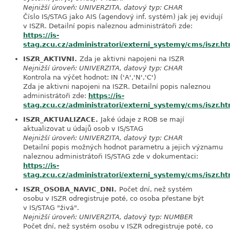
Nejnižší úroveň: UNIVERZITA, datový typ: CHAR
Číslo IS/STAG jako AIS (agendový inf. systém) jak jej evidují
v ISZR. Detailní popis naleznou administrátoři zde:
https://is-
stag.zcu.cz/administratori/externi_systemy/cms/iszr.ht
ISZR_AKTIVNI.
Zda je aktivni napojeni na ISZR
link
Nejnižší úroveň: UNIVERZITA, datový typ: CHAR
Kontrola na výčet hodnot: IN ('A','N','C')
Zda je aktivni napojeni na ISZR. Detailní popis naleznou
administrátoři zde:
https://is-
stag.zcu.cz/administratori/externi_systemy/cms/iszr.ht
ISZR_AKTUALIZACE.
Jaké údaje z ROB se mají
link
aktualizovat u údajů osob v IS/STAG
Nejnižší úroveň: UNIVERZITA, datový typ: CHAR
Detailní popis možných hodnot parametru a jejich významu
naleznou administrátoři IS/STAG zde v dokumentaci:
https://is-
stag.zcu.cz/administratori/externi_systemy/cms/iszr.
ISZR_OSOBA_NAVIC_DNI.
Počet dní, než systém
link
osobu v ISZR odregistruje poté, co osoba přestane být
v IS/STAG "živá".
Nejnižší úroveň: UNIVERZITA, datový typ: NUMBER
Počet dní, než systém osobu v ISZR odregistruje poté, co