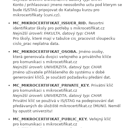
Konto / prihlasovaci jmeno neosobniho uctu pod kterym se
bude IS/STAG pripojovat do Katalogu kurzu pro
mikrocertifikaty (cuni.cz).
MC_MIKROCERTIFIKAT_ISSUER_RID.
Resortni
link
identifikator školy pro potřeby s mikrocetifikat.cz
Nejnižší úroveň: FAKULTA, datový typ: CHAR
Pro školy, které mají v tabulce cis_pracovist sloupecku
cislo_prac neplatna data.
MC_MIKROCERTIFIKAT_OSOBA.
Jméno osoby,
link
která generovala dvojici veřejného a privátního klíče
pro komunikaci s mikrocetifikat.cz
Nejnižší úroveň: UNIVERZITA, datový typ: CHAR
Jméno uživatele přihlášeného do systému v době
generování klíčů. Je součástí požadavku předání dat.
MC_MIKROCERTIFIKAT_PRIVATE_KEY.
Privátní klíč
link
pro komunikaci s mikrocetifikat.cz
Nejnižší úroveň: UNIVERZITA, datový typ: CHAR
Privátní klíč se používá v IS/STAG na podepisování dat
předávaných do úložiště mikrocertifikat.cz (MUNI). Neměl
by opustit univerzitu!
MC_MIKROCERTIFIKAT_PUBLIC_KEY.
Veřejný klíč
link
pro komunikaci s mikrocetifikat.cz