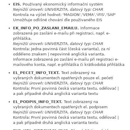
EIS.
Používaný ekonomický informační systém
link
Nejnižší úroveň: UNIVERZITA, datový typ: CHAR
Kontrola na výčet hodnot: 'MAGION','VEMA','iFIS','SAP'
Umožňuje odlišné chování dle používaného EIS
EK_INFO_PO_ZASLANI_EMAILU.
Informace
link
zobrazená po zaslání e-mailu při registraci, např. e-
přihláška.
Nejnižší úroveň: UNIVERZITA, datový typ: CHAR
Kontrola: Jedna povinná část (česká varianta), za ní
odděleno znakem | nepovinně anglická varianta.
Informace zobrazená po zaslání e-mailu při registraci e-
mailového konta, např. e-přihláška či krátkodobá přihláška
EL_PECET_INFO_TEXT.
Text zobrazený na
link
vybraných dokumentech opatřených pouze el. pečetí
Nejnižší úroveň: UNIVERZITA, datový typ: CHAR
Kontrola: První povinná česká varianta textu, odělovač |
a pak případně druhá anglická varianta textu
EL_PODPIS_INFO_TEXT.
Text zobrazený na
link
vybraných dokumentech opatřených el. podpisem
Nejnižší úroveň: UNIVERZITA, datový typ: CHAR
Kontrola: První povinná česká varianta textu, odělovač |
a pak případně druhá anglická varianta textu