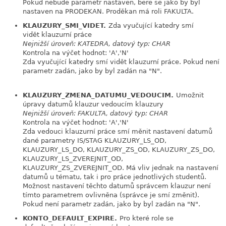
Pokud nebude parametr nastaven, bere se jako by byl
nastaven na PRODEKAN. Proděkan má roli FAKULTA.
KLAUZURY_SMI_VIDET.
Zda vyučující katedry smí
link
vidět klauzurní práce
Nejnižší úroveň: KATEDRA, datový typ: CHAR
Kontrola na výčet hodnot: 'A','N'
Zda vyučující katedry smí vidět klauzurní práce. Pokud není
parametr zadán, jako by byl zadán na "N".
link
KLAUZURY_ZMENA_DATUMU_VEDOUCIM.
Umožnit
úpravy datumů klauzur vedoucím klauzury
Nejnižší úroveň: FAKULTA, datový typ: CHAR
Kontrola na výčet hodnot: 'A','N'
Zda vedouci klauzurní práce smí měnit nastavení datumů
dané parametry IS/STAG KLAUZURY_LS_OD,
KLAUZURY_LS_DO, KLAUZURY_ZS_OD, KLAUZURY_ZS_DO,
KLAUZURY_LS_ZVEREJNIT_OD,
KLAUZURY_ZS_ZVEREJNIT_OD. Má vliv jednak na nastavení
datumů u tématu, tak i pro práce jednotlivých studentů.
Možnost nastavení těchto datumů správcem klauzur není
tímto parametrem ovlivněna (správce je smí změnit).
Pokud není parametr zadán, jako by byl zadán na "N".
KONTO_DEFAULT_EXPIRE.
Pro které role se
link