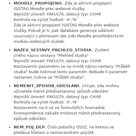
MOODLE_PROPOJENO.
Zda je aktivní propojení
link
IS/STAG Moodle přes webové služby.
Nejnižší úroveň: FAKULTA, datový typ: CHAR
Kontrola na výčet hodnot: 'A','N'
Zda je aktivní propojení IS/STAG Moodle přes webové
služby. Pokud je A, pak databáze generuje události
související s přenosem dat z/do Moodle prostřednictvím
modulu webových služeb.
NAZEV_SESTAVY_PREHLED_STUDIA.
Zvolení
link
jiného názvu sestavy "Přehled studia"
Nejnižší úroveň: FAKULTA, datový typ: CHAR
Nastavením parametru se na místě názvu sestavy "Průběh
studia" bude tisknout tento parametr. Nebude-li parametr
nastaven, tiskne se "Průběh studia".
NEMENIT_ZPUSOB_ODESLANI.
Určuje, zda mohou
link
uživatele měnit přednastavený způsob odeslání
Nejnižší úroveň: FAKULTA, datový typ: CHAR
Kontrola na výčet hodnot: 'A','N'
Nastavením na A se ve formulářích hromadné
korespondence zakáže možnost měnit přednastavený
způsob odeslání.
NEM_POJ_DEP.
Číslo pobočky OSSZ, na kterou se
link
předává hlášení o nemocenském pojiště