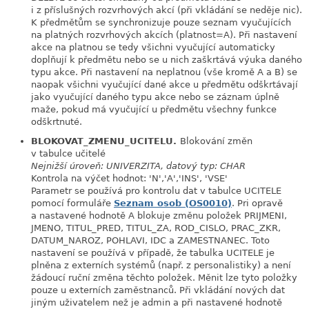
i z příslušných rozvrhových akcí (při vkládání se neděje nic).
K předmětům se synchronizuje pouze seznam vyučujících
na platných rozvrhových akcích (platnost=A). Při nastavení
akce na platnou se tedy všichni vyučující automaticky
doplňují k předmětu nebo se u nich zaškrtává výuka daného
typu akce. Při nastavení na neplatnou (vše kromě A a B) se
naopak všichni vyučující dané akce u předmětu odškrtávají
jako vyučující daného typu akce nebo se záznam úplně
maže, pokud má vyučující u předmětu všechny funkce
odškrtnuté.
BLOKOVAT_ZMENU_UCITELU.
Blokování změn
link
v tabulce učitelé
Nejnižší úroveň: UNIVERZITA, datový typ: CHAR
Kontrola na výčet hodnot: 'N','A','INS', 'VSE'
Parametr se používá pro kontrolu dat v tabulce UCITELE
pomocí formuláře
Seznam osob (OS0010)
. Pri opravě
a nastavené hodnotě A blokuje změnu položek PRIJMENI,
JMENO, TITUL_PRED, TITUL_ZA, ROD_CISLO, PRAC_ZKR,
DATUM_NAROZ, POHLAVI, IDC a ZAMESTNANEC. Toto
nastavení se používá v případě, že tabulka UCITELE je
plněna z externích systémů (např. z personalistiky) a není
žádoucí ruční změna těchto položek. Měnit lze tyto položky
pouze u externích zaměstnanců. Při vkládání nových dat
jiným uživatelem než je admin a při nastavené hodnotě