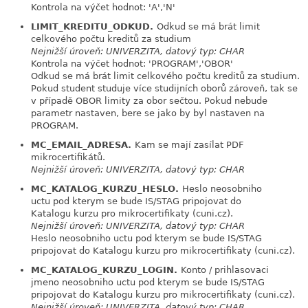
Kontrola na výčet hodnot: 'A','N'
LIMIT_KREDITU_ODKUD.
Odkud se má brát limit
link
celkového počtu kreditů za studium
Nejnižší úroveň: UNIVERZITA, datový typ: CHAR
Kontrola na výčet hodnot: 'PROGRAM','OBOR'
Odkud se má brát limit celkového počtu kreditů za studium.
Pokud student studuje více studijních oborů zároveň, tak se
v případě OBOR limity za obor sečtou. Pokud nebude
parametr nastaven, bere se jako by byl nastaven na
PROGRAM.
MC_EMAIL_ADRESA.
Kam se mají zasílat PDF
link
mikrocertifikátů.
Nejnižší úroveň: UNIVERZITA, datový typ: CHAR
MC_KATALOG_KURZU_HESLO.
Heslo neosobniho
link
uctu pod kterym se bude IS/STAG pripojovat do
Katalogu kurzu pro mikrocertifikaty (cuni.cz).
Nejnižší úroveň: UNIVERZITA, datový typ: CHAR
Heslo neosobniho uctu pod kterym se bude IS/STAG
pripojovat do Katalogu kurzu pro mikrocertifikaty (cuni.cz).
MC_KATALOG_KURZU_LOGIN.
Konto / prihlasovaci
link
jmeno neosobniho uctu pod kterym se bude IS/STAG
pripojovat do Katalogu kurzu pro mikrocertifikaty (cuni.cz).
Nejnižší úroveň: UNIVERZITA, datový typ: CHAR