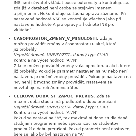
INS, smí uživatel vkládat pouze externisty a kontroluje se,
zda již v databázi není osoba se stejným jménem
a příjmením. Nekontroluje se žádná oprava záznamu. Při
nastavené hodnotě VSE se kontroluje všechno jako při
nastavené hodnotě A pro opravy a hodnotě INS pro
vkládání.
CASOPROSTOR_ZMENY_V_MINULOSTI.
Zda je
link
možno provádět změny v časoprostoru u akcí, které
již proběhly
Nejnižší úroveň: UNIVERZITA, datový typ: CHAR
Kontrola na výčet hodnot: 'A','N'
Zda je možno provádět změny v časoprostoru u akcí, které
již proběhly. Pokud je parametr nastaven na 'A' nebo není
nastaven, je možné změny provádět. Pokud je nastaven na
'N', není již možno změny provádět. Nastavení se
nevztahuje na roli Administrátor.
CELKOVA_DOBA_ST_ZAPOC_PRERUS.
Zda se
link
maxim. doba studia má prodloužit o dobu prerušení
Nejnižší úroveň: UNIVERZITA, datový typ: CHAR
Kontrola na výčet hodnot: 'A','N'
Pokud se nastaví na "A", tak maximální dobe studia dané
studijním programem nebo specializací se studentovi
prodlouží o dobu prerušení. Pokud parametr není nastaven,
bere se jako by byl nastaven na "A".