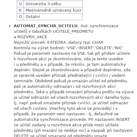
U
Univerzita 3.věku
K
Mezinárodně uznávaný kurz
O
Ostatní
AUTOMAT_SYNCHR_UCITELU.
Aut. synchronizace
link
učitelů v tabulkách UCITELE_PREDMETU
a ROZVRH_AKCE
Nejnižší úroveň: KATEDRA, datový typ: CHAR
Kontrola na výčet hodnot: 'VSE','INSERT','DELETE','NIC'
Pokud je parametr nastaven na VSE, tak při přidání učitele
k rozvrhové akci je zkontrolováno, zda je tento uveden
i u předmětu a v případě, že nikoliv, je tam automaticky
doplněn. Stejně je zkontrolováno a případně doplněno, zda
je správně uveden příznak přednášející / cvičící / vedení
semináře. Obdobně pokud je smazán učitel od předmětu,
pak je automaticky odmazán i od rozvrhových akcí
předmětu. Také v případě smazání příznaku podílu na výuce
je učitel odmazán od všech rozvrhových akcí daného typu,
tj. např. pokud smažete příznak cvičící, je učitel odmazán
od všech cvičení. Všechny tyto akce se provádějí i v
případě, že parametr není nastaven - tj. defaultně se
automatická synchronizace provede. Při nastavení INSERT
se učitel zadaný u rozvrhové akce přidá mezi učitele
předmětu (při mazání se neděje nic) a naopak při nastavení
DELETE se učitel smazaný od předmětu smaže