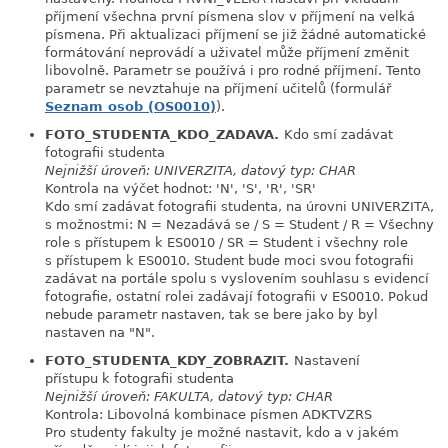
příjmení všechna první písmena slov v příjmení na velká
písmena. Při aktualizaci příjmení se již žádné automatické
formátování neprovádí a uživatel může příjmení změnit
libovolně. Parametr se používá i pro rodné příjmení. Tento
parametr se nevztahuje na příjmení učitelů (formulář
Seznam osob (OS0010)
).
FOTO_STUDENTA_KDO_ZADAVA.
Kdo smí zadávat
link
fotografii studenta
Nejnižší úroveň: UNIVERZITA, datový typ: CHAR
Kontrola na výčet hodnot: 'N', 'S', 'R', 'SR'
Kdo smí zadávat fotografii studenta, na úrovni UNIVERZITA,
s možnostmi: N = Nezadává se / S = Student / R = Všechny
role s přístupem k ES0010 / SR = Student i všechny role
s přístupem k ES0010. Student bude moci svou fotografii
zadávat na portále spolu s vyslovením souhlasu s evidencí
fotografie, ostatní rolei zadávají fotografii v ES0010. Pokud
nebude parametr nastaven, tak se bere jako by byl
nastaven na "N".
FOTO_STUDENTA_KDY_ZOBRAZIT.
Nastavení
link
přístupu k fotografii studenta
Nejnižší úroveň: FAKULTA, datový typ: CHAR
Kontrola: Libovolná kombinace písmen ADKTVZRS
Pro studenty fakulty je možné nastavit, kdo a v jakém