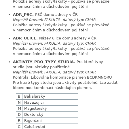
Položka adresy školy/fakulty - používá se převážně
v nemocničním a důchodovém pojištění
ADR_PSC.
PSČ domu adresy v ČR
link
Nejnižší úroveň: FAKULTA, datový typ: CHAR
Položka adresy školy/fakulty - používá se převážně
v nemocničním a důchodovém pojištění
ADR_ULICE.
Název ulice domu adresy v ČR
link
Nejnižší úroveň: FAKULTA, datový typ: CHAR
Položka adresy školy/fakulty - používá se převážně
v nemocničním a důchodovém pojištění
AKTIVITY_PRO_TYPY_STUDIA.
Pro které typy
link
studia jsou aktivity použitelné
Nejnižší úroveň: FAKULTA, datový typ: CHAR
Kontrola: Libovolná kombinace písmen BCDKMNORU
Pro které typy studia jsou aktivity použitelné. Lze zadat
libovolnou kombinaci následujích písmen.
B
Bakalářský
N
Navazující
M
Magisterský
D
Doktorský
R
Rigorózní
C
Celoživotní