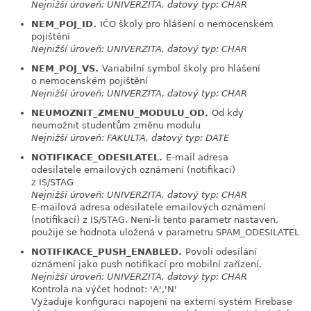
Nejnižší úroveň: UNIVERZITA, datový typ: CHAR
NEM_POJ_ID.
IČO školy pro hlášení o nemocenském
link
pojištění
Nejnižší úroveň: UNIVERZITA, datový typ: CHAR
NEM_POJ_VS.
Variabilní symbol školy pro hlášení
link
o nemocenském pojištění
Nejnižší úroveň: UNIVERZITA, datový typ: CHAR
NEUMOZNIT_ZMENU_MODULU_OD.
Od kdy
link
neumožnit studentům změnu modulu
Nejnižší úroveň: FAKULTA, datový typ: DATE
NOTIFIKACE_ODESILATEL.
E-mail adresa
link
odesilatele emailových oznámení (notifikací)
z IS/STAG
Nejnižší úroveň: UNIVERZITA, datový typ: CHAR
E-mailová adresa odesilatele emailových oznámení
(notifikací) z IS/STAG. Není-li tento parametr nastaven,
použije se hodnota uložená v parametru SPAM_ODESILATEL
NOTIFIKACE_PUSH_ENABLED.
Povolí odesílání
link
oznámení jako push notifikací pro mobilní zařízení.
Nejnižší úroveň: UNIVERZITA, datový typ: CHAR
Kontrola na výčet hodnot: 'A','N'
Vyžaduje konfiguraci napojení na externí systém Firebase