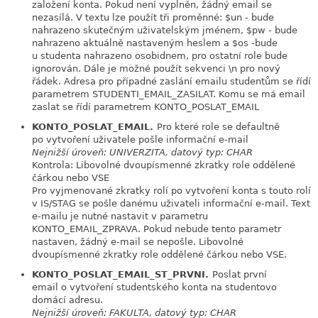
založení konta. Pokud není vyplněn, žádný email se
nezasílá. V textu lze použít tři proměnné: $un - bude
nahrazeno skutečným uživatelským jménem, $pw - bude
nahrazeno aktuálně nastaveným heslem a $os -bude
u studenta nahrazeno osobidnem, pro ostatní role bude
ignorován. Dále je možné použít sekvenci \n pro nový
řádek. Adresa pro případné zaslání emailu studentům se řídí
parametrem STUDENTI_EMAIL_ZASILAT. Komu se má email
zaslat se řídí parametrem KONTO_POSLAT_EMAIL
KONTO_POSLAT_EMAIL.
Pro které role se defaultně
link
po vytvoření uživatele pošle informační e-mail
Nejnižší úroveň: UNIVERZITA, datový typ: CHAR
Kontrola: Libovolné dvoupísmenné zkratky role oddělené
čárkou nebo VSE
Pro vyjmenované zkratky rolí po vytvoření konta s touto rolí
v IS/STAG se pošle danému uživateli informační e-mail. Text
e-mailu je nutné nastavit v parametru
KONTO_EMAIL_ZPRAVA. Pokud nebude tento parametr
nastaven, žádný e-mail se nepošle. Libovolné
dvoupísmenné zkratky role oddělené čárkou nebo VSE.
KONTO_POSLAT_EMAIL_ST_PRVNI.
Poslat první
link
email o vytvoření studentského konta na studentovo
domácí adresu.
Nejnižší úroveň: FAKULTA, datový typ: CHAR