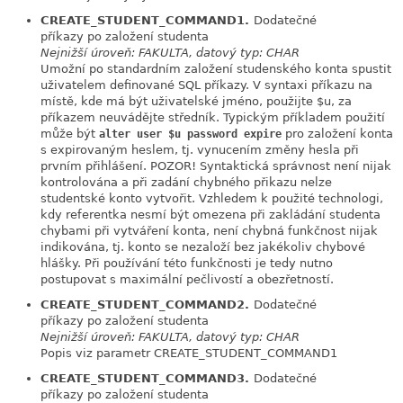
CREATE_STUDENT_COMMAND1.
Dodatečné
link
příkazy po založení studenta
Nejnižší úroveň: FAKULTA, datový typ: CHAR
Umožní po standardním založení studenského konta spustit
uživatelem definované SQL příkazy. V syntaxi příkazu na
místě, kde má být uživatelské jméno, použijte $u, za
příkazem neuvádějte středník. Typickým příkladem použití
může být
pro založení konta
alter user $u password expire
s expirovaným heslem, tj. vynucením změny hesla při
prvním přihlášení. POZOR! Syntaktická správnost není nijak
kontrolována a při zadání chybného přikazu nelze
studentské konto vytvořit. Vzhledem k použité technologi,
kdy referentka nesmí být omezena při zakládání studenta
chybami při vytváření konta, není chybná funkčnost nijak
indikována, tj. konto se nezaloží bez jakékoliv chybové
hlášky. Při používání této funkčnosti je tedy nutno
postupovat s maximální pečlivostí a obezřetností.
CREATE_STUDENT_COMMAND2.
Dodatečné
link
příkazy po založení studenta
Nejnižší úroveň: FAKULTA, datový typ: CHAR
Popis viz parametr CREATE_STUDENT_COMMAND1
CREATE_STUDENT_COMMAND3.
Dodatečné
link
příkazy po založení studenta