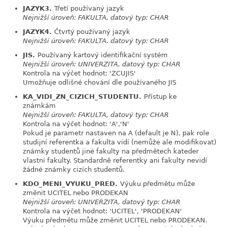
JAZYK3.
Třetí používaný jazyk
link
Nejnižší úroveň: FAKULTA, datový typ: CHAR
JAZYK4.
Čtvrtý používaný jazyk
link
Nejnižší úroveň: FAKULTA, datový typ: CHAR
JIS.
Používaný kartový identifikační systém
link
Nejnižší úroveň: UNIVERZITA, datový typ: CHAR
Kontrola na výčet hodnot: 'ZCUJIS'
Umožňuje odlišné chování dle používaného JIS
KA_VIDI_ZN_CIZICH_STUDENTU.
Přístup ke
link
známkám
Nejnižší úroveň: FAKULTA, datový typ: CHAR
Kontrola na výčet hodnot: 'A','N'
Pokud je parametr nastaven na A (default je N), pak role
studijní referentka a fakulta vidí (nemůže ale modifikovat)
známky studentů jiné fakulty na předmětech kateder
vlastní fakulty. Standardně referentky ani fakulty nevidí
žádné známky cizích studentů.
KDO_MENI_VYUKU_PRED.
Výuku předmětu může
link
změnit UCITEL nebo PRODEKAN
Nejnižší úroveň: UNIVERZITA, datový typ: CHAR
Kontrola na výčet hodnot: 'UCITEL', 'PRODEKAN'
Výuku předmětu může změnit UCITEL nebo PRODEKAN.