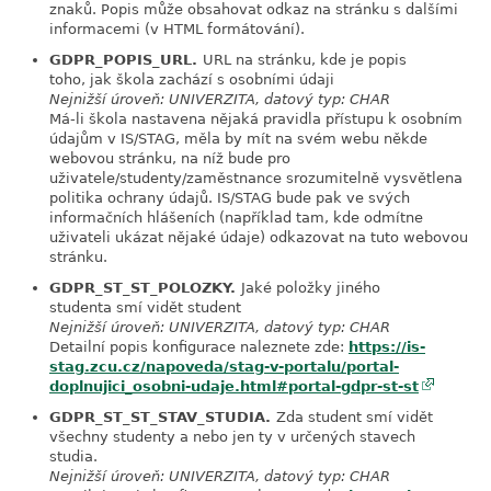
znaků. Popis může obsahovat odkaz na stránku s dalšími
informacemi (v HTML formátování).
GDPR_POPIS_URL.
URL na stránku, kde je popis
link
toho, jak škola zachází s osobními údaji
Nejnižší úroveň: UNIVERZITA, datový typ: CHAR
Má-li škola nastavena nějaká pravidla přístupu k osobním
údajům v IS/STAG, měla by mít na svém webu někde
webovou stránku, na níž bude pro
uživatele/studenty/zaměstnance srozumitelně vysvětlena
politika ochrany údajů. IS/STAG bude pak ve svých
informačních hlášeních (například tam, kde odmítne
uživateli ukázat nějaké údaje) odkazovat na tuto webovou
stránku.
GDPR_ST_ST_POLOZKY.
Jaké položky jiného
link
studenta smí vidět student
Nejnižší úroveň: UNIVERZITA, datový typ: CHAR
Detailní popis konfigurace naleznete zde:
https://is-
stag.zcu.cz/napoveda/stag-v-portalu/portal-
doplnujici_osobni-udaje.html#portal-gdpr-st-st
GDPR_ST_ST_STAV_STUDIA.
Zda student smí vidět
link
všechny studenty a nebo jen ty v určených stavech
studia.
Nejnižší úroveň: UNIVERZITA, datový typ: CHAR