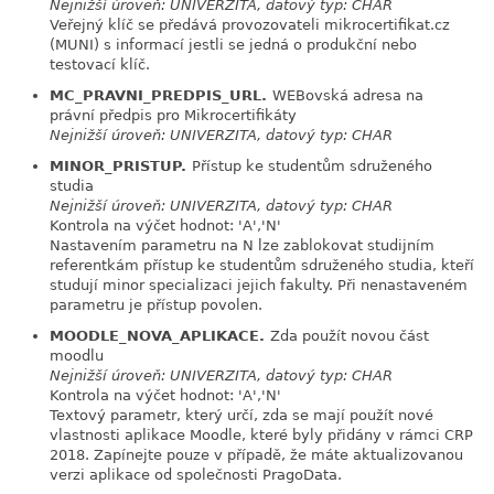
Nejnižší úroveň: UNIVERZITA, datový typ: CHAR
Veřejný klíč se předává provozovateli mikrocertifikat.cz
(MUNI) s informací jestli se jedná o produkční nebo
testovací klíč.
MC_PRAVNI_PREDPIS_URL.
WEBovská adresa na
link
právní předpis pro Mikrocertifikáty
Nejnižší úroveň: UNIVERZITA, datový typ: CHAR
MINOR_PRISTUP.
Přístup ke studentům sdruženého
link
studia
Nejnižší úroveň: UNIVERZITA, datový typ: CHAR
Kontrola na výčet hodnot: 'A','N'
Nastavením parametru na N lze zablokovat studijním
referentkám přístup ke studentům sdruženého studia, kteří
studují minor specializaci jejich fakulty. Při nenastaveném
parametru je přístup povolen.
MOODLE_NOVA_APLIKACE.
Zda použít novou část
link
moodlu
Nejnižší úroveň: UNIVERZITA, datový typ: CHAR
Kontrola na výčet hodnot: 'A','N'
Textový parametr, který určí, zda se mají použít nové
vlastnosti aplikace Moodle, které byly přidány v rámci CRP
2018. Zapínejte pouze v případě, že máte aktualizovanou
verzi aplikace od společnosti PragoData.