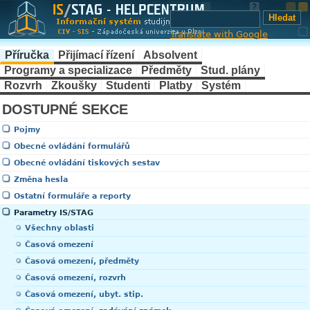
Translate with Google
Příručka
Přijímací řízení
Absolvent
Programy a specializace
Předměty
Stud. plány
Rozvrh
Zkoušky
Studenti
Platby
Systém
DOSTUPNÉ SEKCE
Pojmy
Obecné ovládání formulářů
Obecné ovládání tiskových sestav
Změna hesla
Ostatní formuláře a reporty
Parametry IS/STAG
Všechny oblasti
Časová omezení
Časová omezení, předměty
Časová omezení, rozvrh
Časová omezení, ubyt. stip.