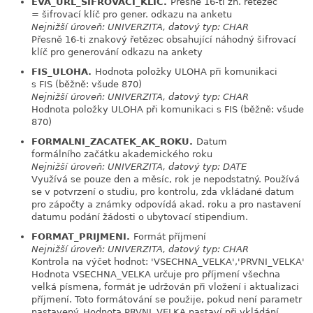
EVA_URL_SIFROVACI_KLIC.
Přesně 16-ti zn. řetězec
link
= šifrovací klíč pro gener. odkazu na anketu
Nejnižší úroveň: UNIVERZITA, datový typ: CHAR
Přesně 16-ti znakový řetězec obsahující náhodný šifrovací
klíč pro generování odkazu na ankety
FIS_ULOHA.
Hodnota položky ULOHA při komunikaci
link
s FIS (běžně: všude 870)
Nejnižší úroveň: UNIVERZITA, datový typ: CHAR
Hodnota položky ULOHA při komunikaci s FIS (běžně: všude
870)
FORMALNI_ZACATEK_AK_ROKU.
Datum
link
formálního začátku akademického roku
Nejnižší úroveň: UNIVERZITA, datový typ: DATE
Využívá se pouze den a měsíc, rok je nepodstatný. Používá
se v potvrzení o studiu, pro kontrolu, zda vkládané datum
pro zápočty a známky odpovídá akad. roku a pro nastavení
datumu podání žádosti o ubytovací stipendium.
FORMAT_PRIJMENI.
Formát příjmení
link
Nejnižší úroveň: UNIVERZITA, datový typ: CHAR
Kontrola na výčet hodnot: 'VSECHNA_VELKA','PRVNI_VELKA'
Hodnota VSECHNA_VELKA určuje pro příjmení všechna
velká písmena, formát je udržován při vložení i aktualizaci
příjmení. Toto formátování se použije, pokud není parametr
nastavený. Hodnota PRVNI_VELKA nastaví při vkládání