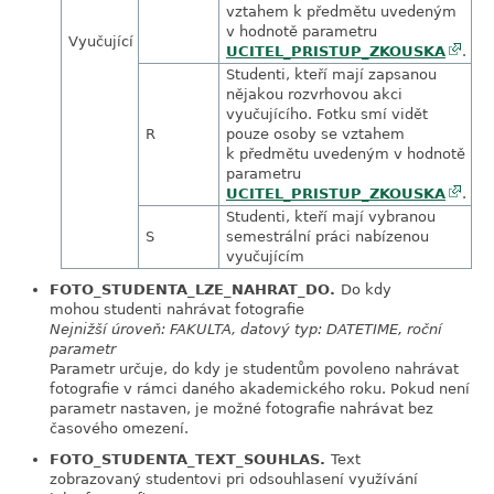
vztahem k předmětu uvedeným
v hodnotě parametru
Vyučující
UCITEL_PRISTUP_ZKOUSKA
.
Studenti, kteří mají zapsanou
nějakou rozvrhovou akci
vyučujícího. Fotku smí vidět
R
pouze osoby se vztahem
k předmětu uvedeným v hodnotě
parametru
UCITEL_PRISTUP_ZKOUSKA
.
Studenti, kteří mají vybranou
S
semestrální práci nabízenou
vyučujícím
FOTO_STUDENTA_LZE_NAHRAT_DO.
Do kdy
link
mohou studenti nahrávat fotografie
Nejnižší úroveň: FAKULTA, datový typ: DATETIME, roční
parametr
Parametr určuje, do kdy je studentům povoleno nahrávat
fotografie v rámci daného akademického roku. Pokud není
parametr nastaven, je možné fotografie nahrávat bez
časového omezení.
FOTO_STUDENTA_TEXT_SOUHLAS.
Text
link
zobrazovaný studentovi pri odsouhlasení využívání