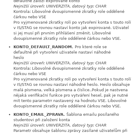
defaultně založí expirované konto
Nejnižší úroveň: UNIVERZITA, datový typ: CHAR
Kontrola: Libovolné dvoupísmenné zkratky role oddělené
čárkou nebo VSE
Pro vyjmenované zkratky rolí po vytvoření konta s touto rolí
v IS/STAG se rovnou nastaví konto jak expirované. Uživatel
si jej musí při prvním přihlášení změnit. Libovolné
dvoupísmenné zkratky role oddělené čárkou nebo VSE.
KONTO_DEFAULT_RANDOM.
Pro které role se
link
defaultně při vytvoření uživatele nastaví náhodné
heslo
Nejnižší úroveň: UNIVERZITA, datový typ: CHAR
Kontrola: Libovolné dvoupísmenné zkratky role oddělené
čárkou nebo VSE
Pro vyjmenované zkratky rolí po vytvoření konta s touto rolí
v IS/STAG se rovnou nastaví náhodné heslo. Heslo obsahuje
malá písmena, velká písmena a číslice..Pokud je nastvena
nějaká verifikační funkce pro vytváření hesel, pak je nutné
mít tento parametrr nastavený na hodnotu VSE. Libovolné
dvoupísmenné zkratky role oddělené čárkou nebo VSE.
KONTO_EMAIL_ZPRAVA.
Šablona emailu posílaného
link
studentovi při založení konta
Nejnižší úroveň: UNIVERZITA, datový typ: CHAR
Parametr obsahuje šablonu zprávy zasílané uživatelům při