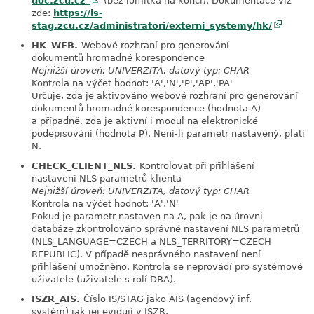
doc.zcu.cz"
(bez lomítka na konci). Dokumentace viz
zde:
https://is-
stag.zcu.cz/administratori/externi_systemy/hk/
HK_WEB.
Webové rozhraní pro generování
link
dokumentů hromadné korespondence
Nejnižší úroveň: UNIVERZITA, datový typ: CHAR
Kontrola na výčet hodnot: 'A','N','P','AP','PA'
Určuje, zda je aktivováno webové rozhraní pro generování
dokumentů hromadné korespondence (hodnota A)
a případně, zda je aktivní i modul na elektronické
podepisování (hodnota P). Není-li parametr nastavený, platí
N.
CHECK_CLIENT_NLS.
Kontrolovat při přihlášení
link
nastavení NLS parametrů klienta
Nejnižší úroveň: UNIVERZITA, datový typ: CHAR
Kontrola na výčet hodnot: 'A','N'
Pokud je parametr nastaven na A, pak je na úrovni
databáze zkontrolováno správné nastavení NLS parametrů
(NLS_LANGUAGE=CZECH a NLS_TERRITORY=CZECH
REPUBLIC). V případě nesprávného nastavení není
přihlášení umožněno. Kontrola se neprovádí pro systémové
uživatele (uživatele s rolí DBA).
ISZR_AIS.
Číslo IS/STAG jako AIS (agendový inf.
link
systém) jak jej evidují v ISZR.