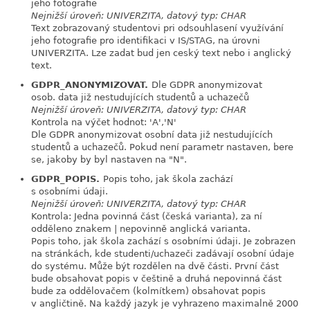
jeho fotografie
Nejnižší úroveň: UNIVERZITA, datový typ: CHAR
Text zobrazovaný studentovi pri odsouhlasení využívání
jeho fotografie pro identifikaci v IS/STAG, na úrovni
UNIVERZITA. Lze zadat bud jen ceský text nebo i anglický
text.
GDPR_ANONYMIZOVAT.
Dle GDPR anonymizovat
link
osob. data již nestudujících studentů a uchazečů
Nejnižší úroveň: UNIVERZITA, datový typ: CHAR
Kontrola na výčet hodnot: 'A','N'
Dle GDPR anonymizovat osobní data již nestudujících
studentů a uchazečů. Pokud není parametr nastaven, bere
se, jakoby by byl nastaven na "N".
GDPR_POPIS.
Popis toho, jak škola zachází
link
s osobními údaji.
Nejnižší úroveň: UNIVERZITA, datový typ: CHAR
Kontrola: Jedna povinná část (česká varianta), za ní
odděleno znakem | nepovinně anglická varianta.
Popis toho, jak škola zachází s osobními údaji. Je zobrazen
na stránkách, kde studenti/uchazeči zadávají osobní údaje
do systému. Může být rozdělen na dvě části. První část
bude obsahovat popis v češtině a druhá nepovinná část
bude za oddělovačem (kolmítkem) obsahovat popis
v angličtině. Na každý jazyk je vyhrazeno maximalně 2000