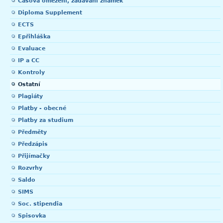
Časová omezení, zadávání známek
Diploma Supplement
ECTS
Epřihláška
Evaluace
IP a CC
Kontroly
Ostatní
Plagiáty
Platby - obecné
Platby za studium
Předměty
Předzápis
Přijímačky
Rozvrhy
Saldo
SIMS
Soc. stipendia
Spisovka