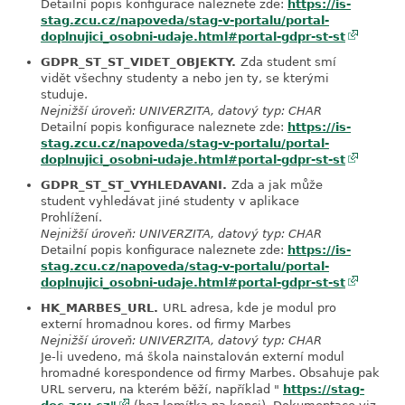
Detailní popis konfigurace naleznete zde:
https://is-
stag.zcu.cz/napoveda/stag-v-portalu/portal-
doplnujici_osobni-udaje.html#portal-gdpr-st-st
GDPR_ST_ST_VIDET_OBJEKTY.
Zda student smí
link
vidět všechny studenty a nebo jen ty, se kterými
studuje.
Nejnižší úroveň: UNIVERZITA, datový typ: CHAR
Detailní popis konfigurace naleznete zde:
https://is-
stag.zcu.cz/napoveda/stag-v-portalu/portal-
doplnujici_osobni-udaje.html#portal-gdpr-st-st
GDPR_ST_ST_VYHLEDAVANI.
Zda a jak může
link
student vyhledávat jiné studenty v aplikace
Prohlížení.
Nejnižší úroveň: UNIVERZITA, datový typ: CHAR
Detailní popis konfigurace naleznete zde:
https://is-
stag.zcu.cz/napoveda/stag-v-portalu/portal-
doplnujici_osobni-udaje.html#portal-gdpr-st-st
HK_MARBES_URL.
URL adresa, kde je modul pro
link
externí hromadnou kores. od firmy Marbes
Nejnižší úroveň: UNIVERZITA, datový typ: CHAR
Je-li uvedeno, má škola nainstalován externí modul
hromadné korespondence od firmy Marbes. Obsahuje pak
URL serveru, na kterém běží, například "
https://stag-