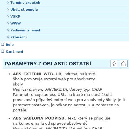
Termíny zkoušek
Ubyt. stipendia
VŠKP
WWW
Zadávání známek
Zkoušení
Role
Oznámení
PARAMETRY Z OBLASTI: OSTATNÍ
ABS_EXTERNI_WEB.
URL adresa, na které
link
škola provozuje externí web pro absolventy
školy
Nejnižší úroveň: UNIVERZITA, datový typ: CHAR
Parametr určuje adresu URL, na které má daná škola
provozován případný externí web pro absolventy školy. Je-li
parametr nastaven, je odkaz na adresu URL zobrazen na
portále.
ABS_SABLONA_PODPISU.
Text, který se připojuje
link
na konec emailu od správce absolventů
Nejnižší úroveň: UNIVERZITA, datový typ: CHAR