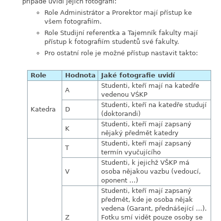
případě uvidí jejich fotografii:
Role Administrátor a Prorektor mají přístup ke
všem fotografiím.
Role Studijní referentka a Tajemník fakulty mají
přístup k fotografiím studentů své fakulty.
Pro ostatní role je možné přístup nastavit takto:
Role
Hodnota
Jaké fotografie uvidí
Studenti, kteří mají na katedře
A
vedenou VŚKP
Studenti, kteří na katedře studují
Katedra
D
(doktorandi)
Studenti, kteří mají zapsaný
K
nějaký předmět katedry
Studenti, kteří mají zapsaný
T
termín vyučujícího
Studenti, k jejichž VŠKP má
V
osoba nějakou vazbu (vedoucí,
oponent …)
Studenti, kteří mají zapsaný
předmět, kde je osoba nějak
vedena (Garant, přednášející …).
Z
Fotku smí vidět pouze osoby se