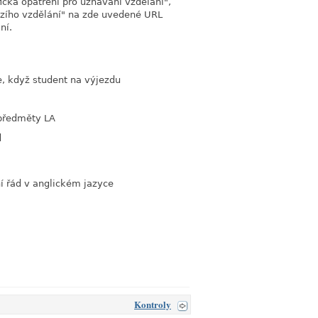
cká opatřění pro uznávání vzdělání",
ozího vzdělání" na zde uvedené URL
ní.
link
, když student na výjezdu
link
 předměty LA
d
link
í řád v anglickém jazyce
link
Kontroly