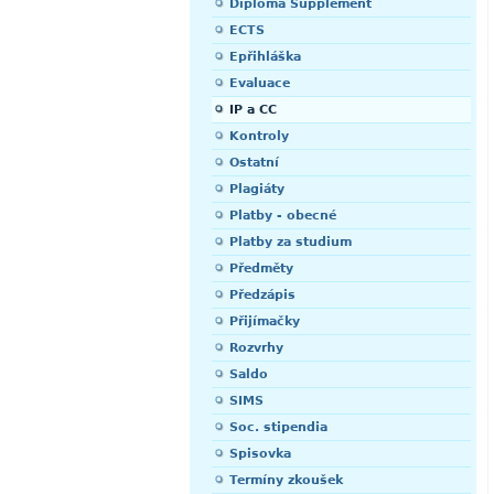
Diploma Supplement
ECTS
Epřihláška
Evaluace
IP a CC
Kontroly
Ostatní
Plagiáty
Platby - obecné
Platby za studium
Předměty
Předzápis
Přijímačky
Rozvrhy
Saldo
SIMS
Soc. stipendia
Spisovka
Termíny zkoušek