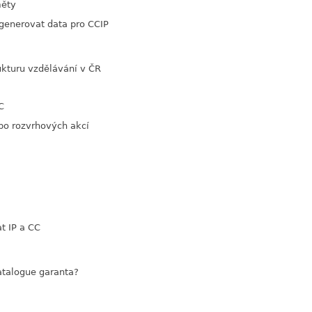
měty
 generovat data pro CCIP
link
ukturu vzdělávání v ČR
link
C
bo rozvrhových akcí
link
link
t IP a CC
link
atalogue garanta?
link