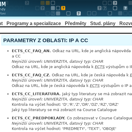
nt
Programy a specializace
Předměty
Stud. plány
Rozv
PARAMETRY Z OBLASTI: IP A CC
ECTS_CC_FAQ_AN.
Odkaz na URL, kde je anglická nápověda
a CC
Nejnižší úroveň: UNIVERZITA, datový typ: CHAR
Odkaz na URL, kde je anglická nápověda k
ECTS
výstupům o I
ECTS_CC_FAQ_CZ.
Odkaz na URL, kde je česká nápověda k
Nejnižší úroveň: UNIVERZITA, datový typ: CHAR
Odkaz na URL, kde je česká nápověda k
ECTS
výstupům o IP a
ECTS_CC_LITERATURA.
Jaký typ literatury se má zobrazit 
Nejnižší úroveň: UNIVERZITA, datový typ: CHAR
Kontrola na výčet hodnot: 'D','R','Z','DR','DZ','RZ','DRZ'
Jaký typ literatury se má zobrazit na Course Catalogue
ECTS_CC_PREDPOKLADY.
Co zobrazovat v Course Catalogu
Nejnižší úroveň: UNIVERZITA, datový typ: CHAR
Kontrola na výčet hodnot: 'PREDMETY', 'TEXT', 'OBOJE'