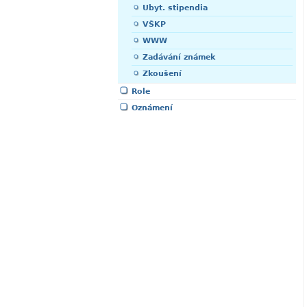
Ubyt. stipendia
VŠKP
WWW
Zadávání známek
Zkoušení
Role
Oznámení