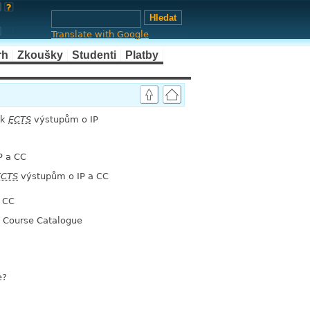
Translate with Google
rh
Zkoušky
Studenti
Platby
 k
ECTS
výstupům o IP
link
P a CC
ECTS
výstupům o IP a CC
link
 CC
na Course Catalogue
link
e?
link