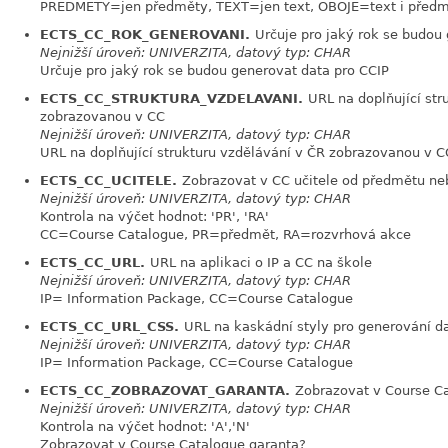
PREDMETY=jen předměty, TEXT=jen text, OBOJE=text i před
ECTS_CC_ROK_GENEROVANI.
Určuje pro jaký rok se budou
Nejnižší úroveň: UNIVERZITA, datový typ: CHAR
Určuje pro jaký rok se budou generovat data pro CCIP
ECTS_CC_STRUKTURA_VZDELAVANI.
URL na doplňující str
zobrazovanou v CC
Nejnižší úroveň: UNIVERZITA, datový typ: CHAR
URL na doplňující strukturu vzdělávání v ČR zobrazovanou v C
ECTS_CC_UCITELE.
Zobrazovat v CC učitele od předmětu ne
Nejnižší úroveň: UNIVERZITA, datový typ: CHAR
Kontrola na výčet hodnot: 'PR', 'RA'
CC=Course Catalogue, PR=předmět, RA=rozvrhová akce
ECTS_CC_URL.
URL na aplikaci o IP a CC na škole
Nejnižší úroveň: UNIVERZITA, datový typ: CHAR
IP= Information Package, CC=Course Catalogue
ECTS_CC_URL_CSS.
URL na kaskádní styly pro generování da
Nejnižší úroveň: UNIVERZITA, datový typ: CHAR
IP= Information Package, CC=Course Catalogue
ECTS_CC_ZOBRAZOVAT_GARANTA.
Zobrazovat v Course C
Nejnižší úroveň: UNIVERZITA, datový typ: CHAR
Kontrola na výčet hodnot: 'A','N'
Zobrazovat v Course Catalogue garanta?