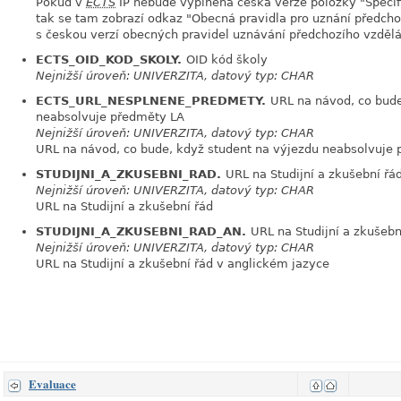
Pokud v
ECTS
IP nebude vyplněna česká verze položky "Specifi
tak se tam zobrazí odkaz "Obecná pravidla pro uznání předch
s českou verzí obecných pravidel uznávání předchozího vzdělá
ECTS_OID_KOD_SKOLY.
OID kód školy
Nejnižší úroveň: UNIVERZITA, datový typ: CHAR
ECTS_URL_NESPLNENE_PREDMETY.
URL na návod, co bude
neabsolvuje předměty LA
Nejnižší úroveň: UNIVERZITA, datový typ: CHAR
URL na návod, co bude, když student na výjezdu neabsolvuje
STUDIJNI_A_ZKUSEBNI_RAD.
URL na Studijní a zkušební řá
Nejnižší úroveň: UNIVERZITA, datový typ: CHAR
URL na Studijní a zkušební řád
STUDIJNI_A_ZKUSEBNI_RAD_AN.
URL na Studijní a zkušebn
Nejnižší úroveň: UNIVERZITA, datový typ: CHAR
URL na Studijní a zkušební řád v anglickém jazyce
Evaluace