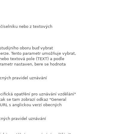
link
 číselníku nebo z textových
link
 studijního oboru buď vybrat
verze. Tento parametr umožňuje vybrat,
 nebo textová pole (TEXT) a podle
rametr nastaven, bere se hodnota
cných pravidel uznávání
link
ifická opatřění pro uznávání vzdělání"
, tak se tam zobrazí odkaz "General
 URL s anglickou verzí obecných
cných pravidel uznávání
link