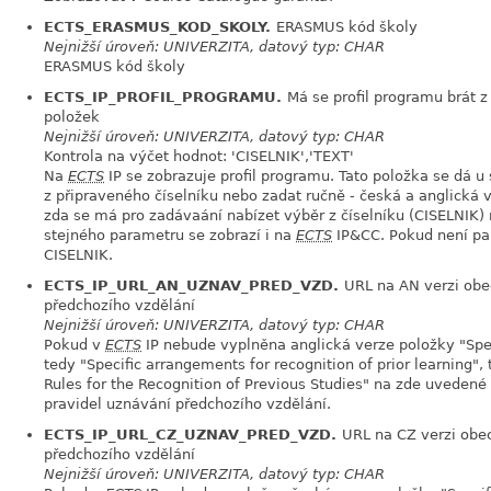
ECTS_ERASMUS_KOD_SKOLY.
ERASMUS kód školy
Nejnižší úroveň: UNIVERZITA, datový typ: CHAR
ERASMUS kód školy
ECTS_IP_PROFIL_PROGRAMU.
Má se profil programu brát z
položek
Nejnižší úroveň: UNIVERZITA, datový typ: CHAR
Kontrola na výčet hodnot: 'CISELNIK','TEXT'
Na
ECTS
IP se zobrazuje profil programu. Tato položka se dá u
z připraveného číselníku nebo zadat ručně - česká a anglická 
zda se má pro zadávaání nabízet výběr z číselníku (CISELNIK)
stejného parametru se zobrazí i na
ECTS
IP&CC. Pokud není pa
CISELNIK.
ECTS_IP_URL_AN_UZNAV_PRED_VZD.
URL na AN verzi obe
předchozího vzdělání
Nejnižší úroveň: UNIVERZITA, datový typ: CHAR
Pokud v
ECTS
IP nebude vyplněna anglická verze položky "Spec
tedy "Specific arrangements for recognition of prior learning"
Rules for the Recognition of Previous Studies" na zde uvedené
pravidel uznávání předchozího vzdělání.
ECTS_IP_URL_CZ_UZNAV_PRED_VZD.
URL na CZ verzi obe
předchozího vzdělání
Nejnižší úroveň: UNIVERZITA, datový typ: CHAR