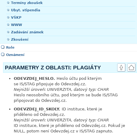
Termíny zkoušek
Ubyt. stipendia
VŠKP
WWW
Zadávání známek
Zkoušení
Role
Oznámení
PARAMETRY Z OBLASTI: PLAGIÁTY
ODEVZDEJ_HESLO.
Heslo účtu pod kterým
link
se IS/STAG připojuje do Odevzdej.cz.
Nejnižší úroveň: UNIVERZITA, datový typ: CHAR
Heslo neosobního účtu, pod kterým se bude IS/STAG
připojovat do Odevzdej.cz.
ODEVZDEJ_ID_SKOLY.
ID instituce, které je
link
přiděleno od Odevzdej.cz.
Nejnižší úroveň: UNIVERZITA, datový typ: CHAR
ID instituce, které je přiděleno od Odevzdej.cz. Pokud je
NULL, potom není Odevzdej.cz v IS/STAG zapnuto.