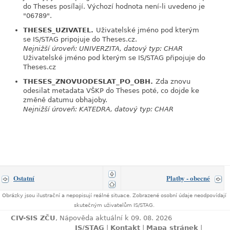
do Theses posílají. Výchozí hodnota není-li uvedeno je
"06789".
THESES_UZIVATEL.
Uživatelské jméno pod kterým
link
se IS/STAG pripojuje do Theses.cz.
Nejnižší úroveň: UNIVERZITA, datový typ: CHAR
Uživatelské jméno pod kterým se IS/STAG připojuje do
Theses.cz
THESES_ZNOVUODESLAT_PO_OBH.
Zda znovu
link
odesilat metadata VŠKP do Theses poté, co dojde ke
změně datumu obhajoby.
Nejnižší úroveň: KATEDRA, datový typ: CHAR
Ostatní
Platby - obecné
Obrázky jsou ilustrační a nepopisují reálné situace. Zobrazené osobní údaje neodpovídají
skutečným uživatelům IS/STAG.
CIV-SIS ZČU
, Nápověda aktuální k 09. 08. 2026
IS/STAG
|
Kontakt
|
Mapa stránek
|