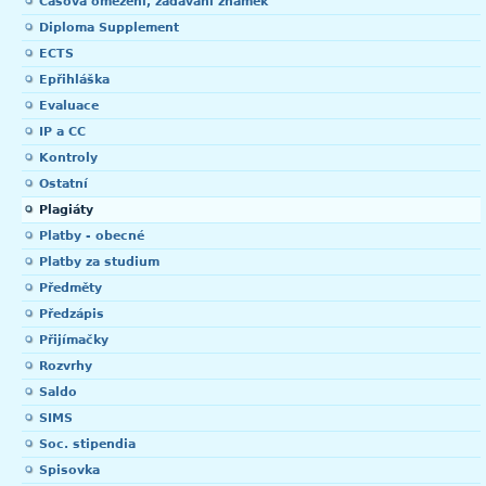
Časová omezení, zadávání známek
Diploma Supplement
ECTS
Epřihláška
Evaluace
IP a CC
Kontroly
Ostatní
Plagiáty
Platby - obecné
Platby za studium
Předměty
Předzápis
Přijímačky
Rozvrhy
Saldo
SIMS
Soc. stipendia
Spisovka