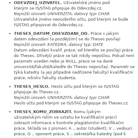
ODEVZDEJ_UZIVATEL.
Uživatelské jméno pod
link
kterým se IS/STAG připojuje do Odevzdej.cz.
Nejnižší úroveň: UNIVERZITA, datový typ: CHAR
Uživatelské jméno neosobního účtu, pod kterým se bude
IS/STAG připojovat do Odevzdej.cz.
THESES_DATUM_ODEVZDANI_OD.
Práce s jakým
link
datem odevzdání (a pozdějším) se do Theses posílají
Nejnižší úroveň: KATEDRA, datový typ: DATE
Datum odevzdání kvalif. práce, od kterého se posílají práce
do Theses. Dřívější práce se tak nikdy nepošlou. Pokud není
parametr uveden nebo je NULL, práce se na dané
univerzitě/fakultě/katedře do Theses neposílají. Parametr se
týká katedry (a její případně nadřízené fakulty) kvalifikační
práce, nikoliv fakulty studenta.
THESES_HESLO.
Heslo účtu pod kterým se IS/STAG
link
připojuje do Theses.cz.
Nejnižší úroveň: UNIVERZITA, datový typ: CHAR
Heslo účtu pod kterým se IS/STAG připojuje do Theses.cz
THESES_KOMU_ZOBRAZIT.
Komu (jakým
link
uživatelským rolím ve vztahu ke kvalifikační práci)
zobrazit informace o kontrole plagiátorství kvalifikační
práce. Skládá se z písmen: A .. autor (student), V .. vedoucí
práce, O .. oponent práce, S .. sekretářka katedry (pod k