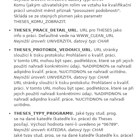
Komu (jakým uživatelským rolím ve vztahu ke kvalifikační
práci) umožnit měnit příznak "posouzení podobnosti".
Skládá se ze stejných písmen jako parametr
THESES_KOMU_ZOBRAZIT.
THESES_PRACE_DETAIL_URL.
URL pro THESES jako
link
info o práci. Defaultně vede na WWW_CLEAN_URL
Nejnižší úroveň: UNIVERZITA, datový typ: CHAR
THESES_PROTOKOL_VEDOUCI_URL.
URL stránky
link
sloužící k tisku protokolu: Prohlášení o kvalif. práci.
V tomto URL mohou být spec. podřetězce, které se při jejich
použití nahradí konkrétními údaji. %ADIPIDNO% se nahradí
adipIdno kvalif. práce, %UCITIDNO% se nahradí ucitIdno.
Nejnižší úroveň: UNIVERZITA, datový typ: CHAR
URL stránky sloužící k tisku protokolu: Prohlášení o kvalif.
práci. V tomto URL mohou být spec. podřetězce, které se při
jejich použití nahradí konkrétními údaji. %ADIPIDNO% se
nahradí adipIdno kvalif. práce, %UCITIDNO% se nahradí
ucitIdno.
THESES_TYPY_PROGRAMU.
Jaké typy stud. prog.
link
se na dané katedře (katedře kv. práce) do Theses
posílají. Výchozí hodnota není-li uvedeno je "06789".
Nejnižší úroveň: KATEDRA, datový typ: CHAR
Jaké typy stud. prog. se na dané katedře (katedře kv. práce)