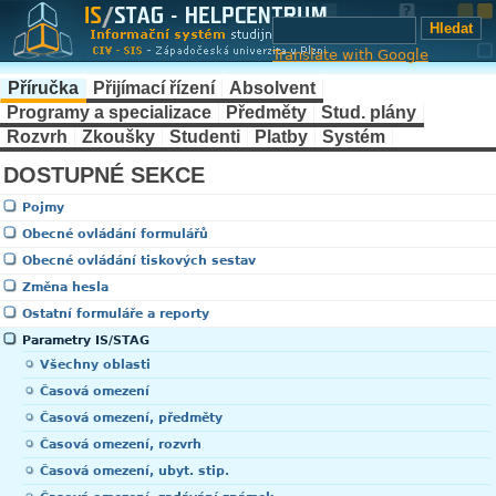
Translate with Google
Příručka
Přijímací řízení
Absolvent
Programy a specializace
Předměty
Stud. plány
Rozvrh
Zkoušky
Studenti
Platby
Systém
DOSTUPNÉ SEKCE
Pojmy
Obecné ovládání formulářů
Obecné ovládání tiskových sestav
Změna hesla
Ostatní formuláře a reporty
Parametry IS/STAG
Všechny oblasti
Časová omezení
Časová omezení, předměty
Časová omezení, rozvrh
Časová omezení, ubyt. stip.