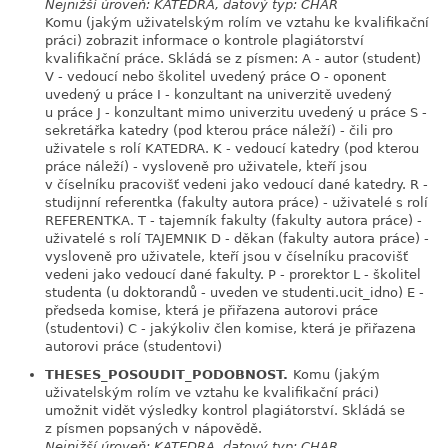
Nejnižší úroveň: KATEDRA, datový typ: CHAR
Komu (jakým uživatelským rolím ve vztahu ke kvalifikační
práci) zobrazit informace o kontrole plagiátorství
kvalifikační práce. Skládá se z písmen: A - autor (student)
V - vedoucí nebo školitel uvedený práce O - oponent
uvedený u práce I - konzultant na univerzitě uvedený
u práce J - konzultant mimo univerzitu uvedený u práce S -
sekretářka katedry (pod kterou práce náleží) - čili pro
uživatele s rolí KATEDRA. K - vedoucí katedry (pod kterou
práce náleží) - vysloveně pro uživatele, kteří jsou
v číselníku pracovišť vedeni jako vedoucí dané katedry. R -
studijnní referentka (fakulty autora práce) - uživatelé s rolí
REFERENTKA. T - tajemník fakulty (fakulty autora práce) -
uživatelé s rolí TAJEMNIK D - děkan (fakulty autora práce) -
vysloveně pro uživatele, kteří jsou v číselníku pracovišť
vedeni jako vedoucí dané fakulty. P - prorektor L - školitel
studenta (u doktorandů - uveden ve studenti.ucit_idno) E -
předseda komise, která je přiřazena autorovi práce
(studentovi) C - jakýkoliv člen komise, která je přiřazena
autorovi práce (studentovi)
THESES_POSOUDIT_PODOBNOST.
Komu (jakým
link
uživatelským rolím ve vztahu ke kvalifikační práci)
umožnit vidět výsledky kontrol plagiátorství. Skládá se
z písmen popsaných v nápovědě.
Nejnižší úroveň: KATEDRA, datový typ: CHAR