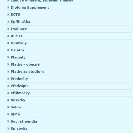
Časová omezení, zadávání známek
Diploma Supplement
ECTS
Epřihláška
Evaluace
IP a CC
Kontroly
Ostatní
Plagiáty
Platby - obecné
Platby za studium
Předměty
Předzápis
Přijímačky
Rozvrhy
Saldo
SIMS
Soc. stipendia
Spisovka