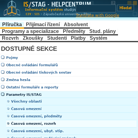
Translate with Google
Příručka
Přijímací řízení
Absolvent
Programy a specializace
Předměty
Stud. plány
Rozvrh
Zkoušky
Studenti
Platby
Systém
DOSTUPNÉ SEKCE
Pojmy
Obecné ovládání formulářů
Obecné ovládání tiskových sestav
Změna hesla
Ostatní formuláře a reporty
Parametry IS/STAG
Všechny oblasti
Časová omezení
Časová omezení, předměty
Časová omezení, rozvrh
Časová omezení, ubyt. stip.