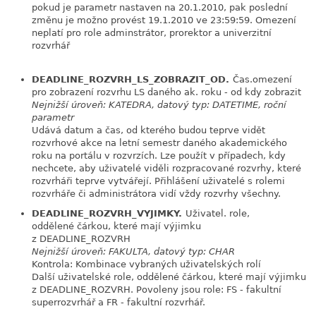
pokud je parametr nastaven na 20.1.2010, pak poslední
změnu je možno provést 19.1.2010 ve 23:59:59. Omezení
neplatí pro role adminstrátor, prorektor a univerzitní
rozvrhář
link
DEADLINE_ROZVRH_LS_ZOBRAZIT_OD.
Čas.omezení
pro zobrazení rozvrhu LS daného ak. roku - od kdy zobrazit
Nejnižší úroveň: KATEDRA, datový typ: DATETIME, roční
parametr
Udává datum a čas, od kterého budou teprve vidět
rozvrhové akce na letní semestr daného akademického
roku na portálu v rozvrzích. Lze použít v případech, kdy
nechcete, aby uživatelé viděli rozpracované rozvrhy, které
rozvrháři teprve vytvářejí. Přihlášení uživatelé s rolemi
rozvrháře či administrátora vidí vždy rozvrhy všechny.
DEADLINE_ROZVRH_VYJIMKY.
Uživatel. role,
link
oddělené čárkou, které mají výjimku
z DEADLINE_ROZVRH
Nejnižší úroveň: FAKULTA, datový typ: CHAR
Kontrola: Kombinace vybraných uživatelských rolí
Další uživatelské role, oddělené čárkou, které mají výjimku
z DEADLINE_ROZVRH. Povoleny jsou role: FS - fakultní
superrozvrhář a FR - fakultní rozvrhář.