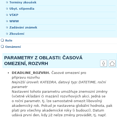
Termíny zkoušek
Ubyt. stipendia
VŠKP
WWW
Zadávání známek
Zkoušení
Role
Oznámení
PARAMETRY Z OBLASTI: ČASOVÁ
OMEZENÍ, ROZVRH
DEADLINE_ROZVRH.
Časové omezení pro
link
přípravu rozvrhu
Nejnižší úroveň: KATEDRA, datový typ: DATETIME, roční
parametr
Nastavení tohoto parametru umožňuje znemozní změny
(včetně vkládání či mazání) rozvrhových akcí. Jedná se
o roční parametr, tj. lze samostatně omezit libovolný
akademický rok. Pokud je nastavena globální hodnota, pak
platí pro všechny akademické roky (i budoucí). Datum
udává první den, kdy již nelze změny provádět, tj. např.