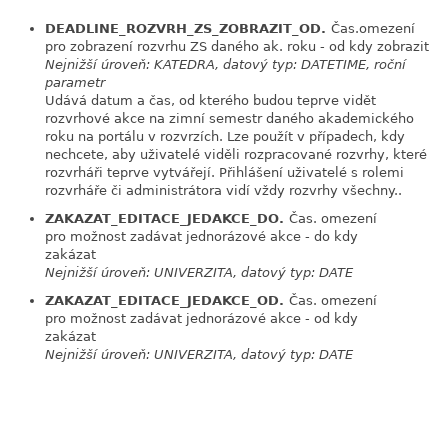
link
DEADLINE_ROZVRH_ZS_ZOBRAZIT_OD.
Čas.omezení
pro zobrazení rozvrhu ZS daného ak. roku - od kdy zobrazit
Nejnižší úroveň: KATEDRA, datový typ: DATETIME, roční
parametr
Udává datum a čas, od kterého budou teprve vidět
rozvrhové akce na zimní semestr daného akademického
roku na portálu v rozvrzích. Lze použít v případech, kdy
nechcete, aby uživatelé viděli rozpracované rozvrhy, které
rozvrháři teprve vytvářejí. Přihlášení uživatelé s rolemi
rozvrháře či administrátora vidí vždy rozvrhy všechny..
ZAKAZAT_EDITACE_JEDAKCE_DO.
Čas. omezení
link
pro možnost zadávat jednorázové akce - do kdy
zakázat
Nejnižší úroveň: UNIVERZITA, datový typ: DATE
ZAKAZAT_EDITACE_JEDAKCE_OD.
Čas. omezení
link
pro možnost zadávat jednorázové akce - od kdy
zakázat
Nejnižší úroveň: UNIVERZITA, datový typ: DATE