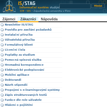
Zájemci
Zákazníci
Nápověda
Newsletter IS/STAG
Pravidla pro zasílání požadavků
Instalační příručka
Uživatelská příručka
Formulářový klient
Licenční čísla
Poplatky za studium
Pomocná spisová služba
Hromadná korespondence
Elektronické podepisování
Mobilní aplikace
Doktorandi
Návrh stipendií
Propojení s e-learningovými systémy
Zápis strukturovaných textů
Funkce dle role uživatele
Hlášení o pojištění