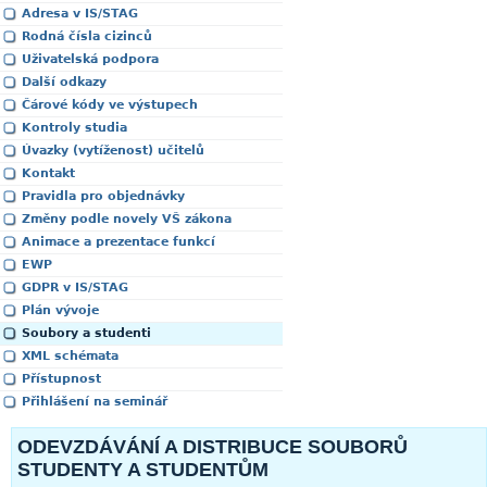
Adresa v IS/STAG
Rodná čísla cizinců
Uživatelská podpora
Další odkazy
Čárové kódy ve výstupech
Kontroly studia
Úvazky (vytíženost) učitelů
Kontakt
Pravidla pro objednávky
Změny podle novely VŠ zákona
Animace a prezentace funkcí
EWP
GDPR v IS/STAG
Plán vývoje
Soubory a studenti
XML schémata
Přístupnost
Přihlášení na seminář
ODEVZDÁVÁNÍ A DISTRIBUCE SOUBORŮ
STUDENTY A STUDENTŮM