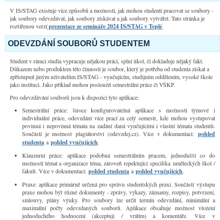
V IS/STAG existuje více způsobů a možností, jak mohou studenti pracovat se soubory -
jak soubory odevzdávat, jak soubory získávat a jak soubory vytvářet. Tato stránka je
rozšířenou verzí
prezentace ze semináře 2024 IS/STAG v Teplé
.
ODEVZDÁNÍ SOUBORŮ STUDENTEM
Student v rámci studia vypracuje nějakou práci, splní úkol, či dokladuje nějaký fakt.
Důkazem nebo produktem této činnosti je soubor, který je potřeba od studenta získat a
zpřístupnit jiným uživatelům IS/STAG - vyučujícím, studijním oddělením, vysoké škole
jako instituci. Jako příklad mohou posloužit semestrální práce či VŠKP.
Pro odevzdávání souborů jsou k dispozici tyto aplikace:
Semestrální práce: široce konfigurovatelná aplikace s možností týmové i
individuální práce, odevzdání více prací za celý semestr, kde mohou vystupovat
povinná i nepovinná témata na zadání daná vyučujícími i vlastní témata studentů.
Součástí je možnost plagiátorství (odevzdej.cz). Více v dokumentaci:
pohled
studenta
a
pohled vyučujících
.
Klauzurní práce: aplikace podobná semestrálním pracem, jednodušší co do
možností témat a organizace téma, zároveň repektující specifika uměleckých škol /
fakult.
Více v dokumentaci:
pohled studenta
a
pohled vyučujících
.
Praxe: aplikace primárně určená pro správu studentských praxi. Součástí výstupu
praxe mohou být různé dokumenty - zprávy, výkazy, záznamy, rozpisy, potvrzení,
smlouvy, plány výuky. Pro soubory lze určit termín odevzdání, minimální a
maximální počty odevzdaných souborů. Aplikace obsahuje možnost vložení
jednoduchého hodnocení (akceptuji / vrátím) a komentáře.
Více v