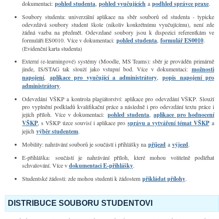
dokumentaci:
pohled studenta
,
pohled vyučujících
a
podhled správce praxe
.
Soubory studenta: univerzální aplikace na sběr souborů od studenta - typicke
odevzdává soubory student škole (nikoliv konkrétnímu vyučujícímu), není zde
žádná vazba na předmět. Odevzdané soubory jsou k dispozici referentkám ve
formuláři ES0010. Více v dokumentaci:
pohled studenta
,
formulář ES0010
.
(Evidenční karta studenta)
Externí (e-learningové) systémy (Moodle, MS Teams): sběr je prováděn primárně
jinde, IS/STAG tak slouží jako vstupní bod. Více v dokumentaci:
možnosti
napojení
,
aplikace pro vyučující a administrátory
,
popis napojení pro
administrátory
.
Odevzdání VŠKP a kontrola plagiátorství: aplikace pro odevzdání VŠKP. Slouží
pro vyplnění podkladů kvalifikační práce a následně i pro odevzdání textu práce i
jejích příloh. Více v dokumentaci:
pohled studenta
,
aplikace pro hodnocení
VŠKP
, s VŠKP úzce souvisí i aplikace pro
správu a vytváření témat VŠKP
a
jejich
výběr studentem
.
Mobility: nahrávání souborů je součástí i přihlášky na
příjezd
a
výjezd
.
E-přihláška:
součástí je nahrávání příloh, které mohou volitelně podléhat
schvalování. Více v
dokumentaci E-přihlášky
.
Studentské žádosti: zde mohou studenti k žádostem
přikládat přílohy
.
DISTRIBUCE SOUBORU STUDENTOVI