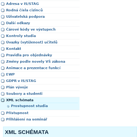
Adresa v IS/STAG
Rodná čísla cizinců
Uživatelská podpora
Další odkazy
Čárové kódy ve výstupech
Kontroly studia
Úvazky (vytíženost) učitelů
Kontakt
Pravidla pro objednávky
Změny podle novely VŠ zákona
Animace a prezentace funkcí
EWP
GDPR v IS/STAG
Plán vývoje
Soubory a studenti
XML schémata
Prostupnost studia
Přístupnost
Přihlášení na seminář
XML SCHÉMATA