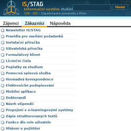
Zájemci
Zákazníci
Nápověda
Newsletter IS/STAG
Pravidla pro zasílání požadavků
Instalační příručka
Uživatelská příručka
Formulářový klient
Licenční čísla
Poplatky za studium
Pomocná spisová služba
Hromadná korespondence
Elektronické podepisování
Mobilní aplikace
Doktorandi
Návrh stipendií
Propojení s e-learningovými systémy
Zápis strukturovaných textů
Funkce dle role uživatele
Hlášení o pojištění