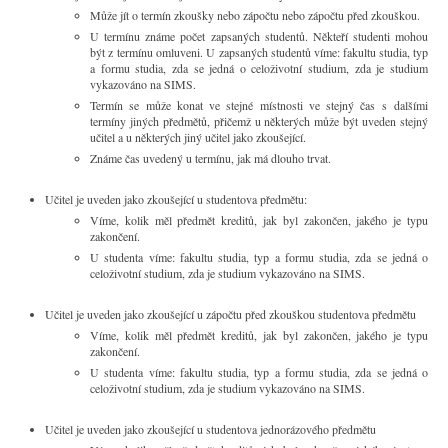
Může jít o termín zkoušky nebo zápočtu nebo zápočtu před zkouškou.
U termínu známe počet zapsaných studentů. Někteří studenti mohou
být z termínu omluveni. U zapsaných studentů víme: fakultu studia, typ
a formu studia, zda se jedná o celoživotní studium, zda je studium
vykazováno na SIMS.
Termín se může konat ve stejné místnosti ve stejný čas s dalšími
termíny jiných předmětů, přičemž u některých může být uveden stejný
učitel a u některých jiný učitel jako zkoušející.
Známe čas uvedený u termínu, jak má dlouho trvat.
Učitel je uveden jako zkoušející u studentova předmětu:
Víme, kolik měl předmět kreditů, jak byl zakončen, jakého je typu
zakončení.
U studenta víme: fakultu studia, typ a formu studia, zda se jedná o
celoživotní studium, zda je studium vykazováno na SIMS.
Učitel je uveden jako zkoušející u zápočtu před zkouškou studentova předmětu
Víme, kolik měl předmět kreditů, jak byl zakončen, jakého je typu
zakončení.
U studenta víme: fakultu studia, typ a formu studia, zda se jedná o
celoživotní studium, zda je studium vykazováno na SIMS.
Učitel je uveden jako zkoušející u studentova jednorázového předmětu