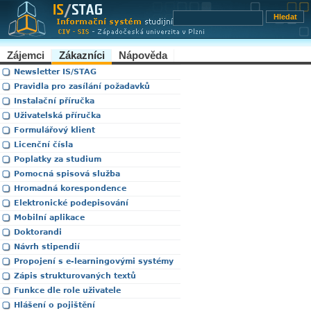
Zájemci
Zákazníci
Nápověda
Newsletter IS/STAG
Pravidla pro zasílání požadavků
Instalační příručka
Uživatelská příručka
Formulářový klient
Licenční čísla
Poplatky za studium
Pomocná spisová služba
Hromadná korespondence
Elektronické podepisování
Mobilní aplikace
Doktorandi
Návrh stipendií
Propojení s e-learningovými systémy
Zápis strukturovaných textů
Funkce dle role uživatele
Hlášení o pojištění