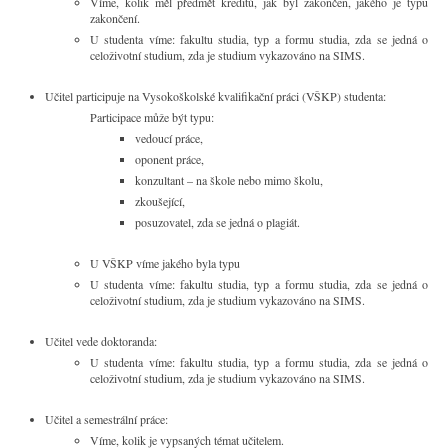
Víme, kolik měl předmět kreditů, jak byl zakončen, jakého je typu
zakončení.
U studenta víme: fakultu studia, typ a formu studia, zda se jedná o
celoživotní studium, zda je studium vykazováno na SIMS.
Učitel participuje na Vysokoškolské kvalifikační práci (VŠKP) studenta:
Participace může být typu:
vedoucí práce,
oponent práce,
konzultant – na škole nebo mimo školu,
zkoušející,
posuzovatel, zda se jedná o plagiát.
U VŠKP víme jakého byla typu
U studenta víme: fakultu studia, typ a formu studia, zda se jedná o
celoživotní studium, zda je studium vykazováno na SIMS.
Učitel vede doktoranda:
U studenta víme: fakultu studia, typ a formu studia, zda se jedná o
celoživotní studium, zda je studium vykazováno na SIMS.
Učitel a semestrální práce:
Víme, kolik je vypsaných témat učitelem.