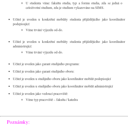
U studenta víme: fakultu studia, typ a formu studia, zda se jedná o
celoživotní studium, zda je studium vykazováno na SIMS.
Učitel je uveden u konkrétní mobility studenta přijíždějícího jako koordinátor
podepisující:
Víme trvání výjezdu od-do.
Učitel je uveden u konkrétní mobility studenta přijíždějícího jako koordinátor
administrující:
Víme trvání výjezdu od-do.
Učitel je uveden jako garant studijního programu:
Učitel je uveden jako garant studijního oboru:
Učitel je uveden u studijního oboru jako koordinátor mobilit podepisující
Učitel je uveden u studijního oboru jako koordinátor mobilit administrující
Učitel je uveden jako vedoucí pracoviště:
Víme typ pracoviště – fakulta / katedra
Poznámky: