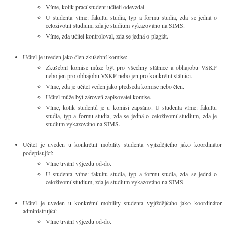
Víme, kolik prací student učiteli odevzdal.
U studenta víme: fakultu studia, typ a formu studia, zda se jedná o
celoživotní studium, zda je studium vykazováno na SIMS.
Víme, zda učitel kontroloval, zda se jedná o plagiát.
Učitel je uveden jako člen zkušební komise:
Zkušební komise může být pro všechny státnice a obhajobu VŠKP
nebo jen pro obhajobu VŠKP nebo jen pro konkrétní státnici.
Víme, zda je učitel veden jako předseda komise nebo člen.
Učitel může být zároveň zapisovatel komise.
Víme, kolik studentů je u komisi zapsáno. U studenta víme: fakultu
studia, typ a formu studia, zda se jedná o celoživotní studium, zda je
studium vykazováno na SIMS.
Učitel je uveden u konkrétní mobility studenta vyjíždějícího jako koordinátor
podepisující:
Víme trvání výjezdu od-do.
U studenta víme: fakultu studia, typ a formu studia, zda se jedná o
celoživotní studium, zda je studium vykazováno na SIMS.
Učitel je uveden u konkrétní mobility studenta vyjíždějícího jako koordinátor
administrující:
Víme trvání výjezdu od-do.