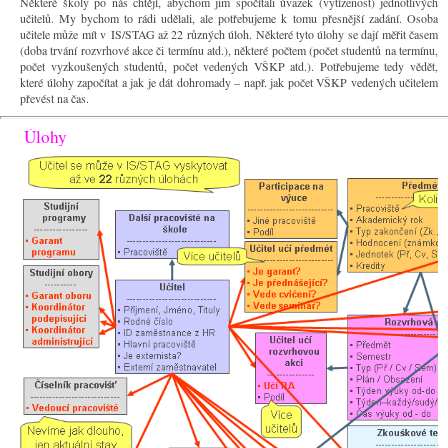
Některé školy po nás chtějí, abychom jim spočítali úvazek (vytíženost) jednotlivých
učitelů. My bychom to rádi udělali, ale potřebujeme k tomu přesnější zadání. Osoba
učitele může mít v IS/STAG až 22 různých úloh. Některé tyto úlohy se dají měřit časem
(doba trvání rozvrhové akce či termínu atd.), některé počtem (počet studentů na termínu,
počet vyzkoušených studentů, počet vedených VŠKP atd.). Potřebujeme tedy vědět,
které úlohy započítat a jak je dát dohromady – např. jak počet VŠKP vedených učitelem
převést na čas.
Úlohy