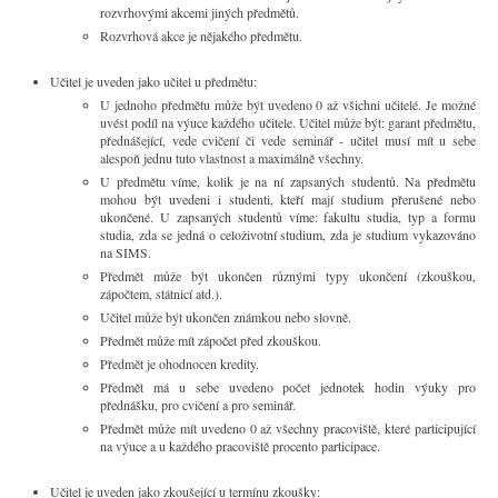
rozvrhovými akcemi jiných předmětů.
Rozvrhová akce je nějakého předmětu.
Učitel je uveden jako učitel u předmětu:
U jednoho předmětu může být uvedeno 0 až všichni učitelé. Je možné
uvést podíl na výuce každého učitele. Učitel může být: garant předmětu,
přednášející, vede cvičení či vede seminář - učitel musí mít u sebe
alespoň jednu tuto vlastnost a maximálně všechny.
U předmětu víme, kolik je na ní zapsaných studentů. Na předmětu
mohou být uvedeni i studenti, kteří mají studium přerušené nebo
ukončené. U zapsaných studentů víme: fakultu studia, typ a formu
studia, zda se jedná o celoživotní studium, zda je studium vykazováno
na SIMS.
Předmět může být ukončen různými typy ukončení (zkouškou,
zápočtem, státnicí atd.).
Učitel může být ukončen známkou nebo slovně.
Předmět může mít zápočet před zkouškou.
Předmět je ohodnocen kredity.
Předmět má u sebe uvedeno počet jednotek hodin výuky pro
přednášku, pro cvičení a pro seminář.
Předmět může mít uvedeno 0 až všechny pracoviště, které participující
na výuce a u každého pracoviště procento participace.
Učitel je uveden jako zkoušející u termínu zkoušky: