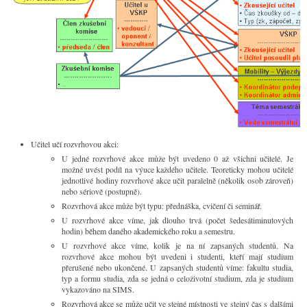
Učitel učí rozvrhovou akci:
U jedné rozvrhové akce může být uvedeno 0 až všichni učitelé. Je
možné uvést podíl na výuce každého učitele. Teoreticky mohou učitelé
jednotlivé hodiny rozvrhové akce učit paralelně (několik osob zároveň)
nebo sériově (postupně).
Rozvrhová akce může být typu: přednáška, cvičení či seminář.
U rozvrhové akce víme, jak dlouho trvá (počet šedesátiminutových
hodin) během daného akademického roku a semestru.
U rozvrhové akce víme, kolik je na ní zapsaných studentů. Na
rozvrhové akce mohou být uvedeni i studenti, kteří mají studium
přerušené nebo ukončené. U zapsaných studentů víme: fakultu studia,
typ a formu studia, zda se jedná o celoživotní studium, zda je studium
vykazováno na SIMS.
Rozvrhová akce se může učit ve stejné místnosti ve stejný čas s dalšími