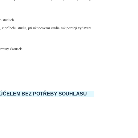
 studiích.
 v průběhu studia, při ukončování studia, tak později vydávání
ermíny zkoušek.
M ÚČELEM BEZ POTŘEBY SOUHLASU