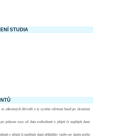
ENÍ STUDIA
ENTŮ
me ze zákonných důvodů a ty systém odstraní hned po skončení
po jednom roce od data rozhodnutí o přijetí či nepřijetí dané
utí o přijetí či nepřijetí dané přihlášky (nebo po jiném počtu