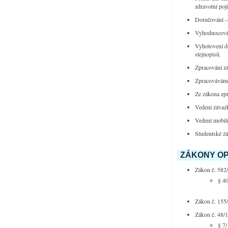
zdravotní p
Doručování –
Vyhodnocování
Vyhotovení do
stejnopisů.
Zpracování zá
Zpracováváme
Ze zákona zp
Vedení závazk
Vedení mobil
Studentské žá
ZÁKONY OP
Zákon č. 582/
§ 40
Zákon č. 155
Zákon č. 48/1
§ 7/