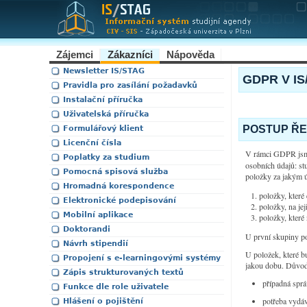
Zájemci
Zákazníci
Nápověda
Newsletter IS/STAG
GDPR V IS
Pravidla pro zasílání požadavků
Instalační příručka
Uživatelská příručka
POSTUP ŘE
Formulářový klient
Licenční čísla
V rámci GDPR jsme
Poplatky za studium
osobních údajů: st
Pomocná spisová služba
položky za jakým ú
Hromadná korespondence
položky, kter
Elektronické podepisování
položky, na je
Mobilní aplikace
položky, které 
Doktorandi
U první skupiny po
Návrh stipendií
U položek, které b
Propojení s e-learningovými systémy
jakou dobu. Důvodů
Zápis strukturovaných textů
případná sprá
Funkce dle role uživatele
potřeba vydáv
Hlášení o pojištění