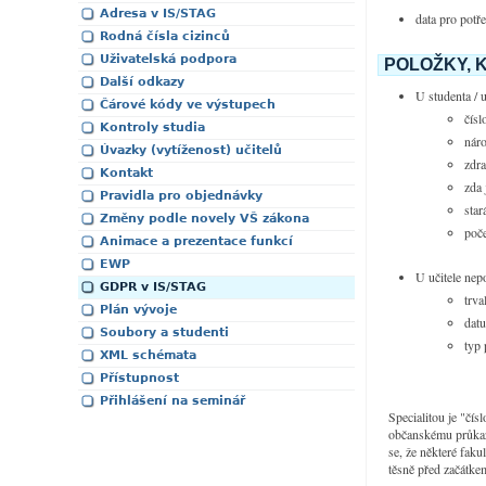
Adresa v IS/STAG
data pro potř
Rodná čísla cizinců
Uživatelská podpora
POLOŽKY, 
Další odkazy
U studenta / 
Čárové kódy ve výstupech
čísl
Kontroly studia
náro
Úvazky (vytíženost) učitelů
zdra
Kontakt
zda 
Pravidla pro objednávky
star
Změny podle novely VŠ zákona
poče
Animace a prezentace funkcí
EWP
U učitele nep
GDPR v IS/STAG
trva
Plán vývoje
dat
Soubory a studenti
typ
XML schémata
Přístupnost
Přihlášení na seminář
Specialitou je "čís
občanskému průkazu
se, že některé faku
těsně před začátke