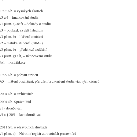
/1998 Sb. o vysokých školách
/3 a 4 – financování studia
/1 písm. a) až f) – doklady o studiu
/3 – poplatek za delší studium
/3 písm. b) – hlášení kontaktů
/2 – matrika studentů (SIMS)
/3 písm. b) – předchozí vzdělání
/3 písm. g) a h) – ukončování studia
b/1 – nostrifikace
1999 Sb. o pobytu cizinců
/5 – hlášení o zahájení, přerušení a ukončení studia vízových cizinců
2004 Sb. o archiváliích
/2004 Sb. Správní řád
/1 - doručování
/4 a § 20/1 – kam doručovat
2011 Sb. o zdravotních službách
/1 písm. a) – Národní registr zdravotních pracovníků