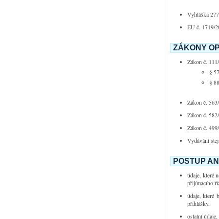
Vyhláška 277/
EU č. 1719/2
ZÁKONY OP
Zákon č. 111
§ 57
§ 88
Zákon č. 563/
Zákon č. 582/
Zákon č. 499/
Vydávání ste
POSTUP AN
údaje, které 
přijímacího ří
údaje, které 
přihlášky,
ostatní údaje