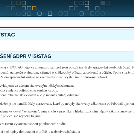
/STAG
ŠENÍ GDPR V IS/STAG
 si v IS/STAG nejprve zmonitorovali jaké jsou používány účely zpracování osobních údajů. P
udentů, uchazečů o studium, zájemců o krátkodobý příjezd, absolventů a učitelů. Spolu s právní
čelem zpracování smíme ze zákona evidovat. Vyšli nám tři množiny položek:
é evidujeme za účelem stanoveným nějakým zákonem,
jichž evidenci potřebujeme souhlas osoby,
není třeba nadále evidovat a je je možné (nutné) odstranit.
ložek jsme nenašli účely zpracování, které by nebyly stanoveny zákonem a potřebovali bycho
udeme evidovat "ze zákona", jsme spolu s právníkem hledali, zda nám nějaký zákon stanovuje pr
 je více, ale zejména to jsou:
vní řízení vyvolaná osobou po ukončení studia,
at stejnopisy dokumentů o průběhu a absolvování studia