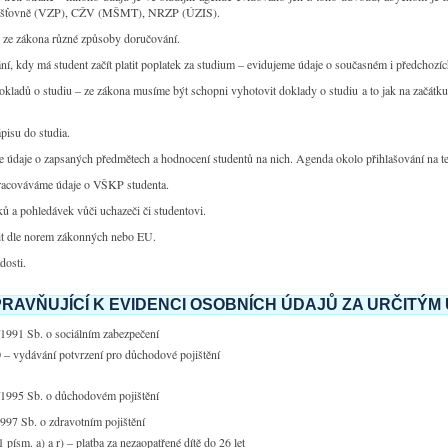
ojišťovně (VZP), CŽV (MŠMT), NRZP (ÚZIS).
 ze zákona různé způsoby doručování.
, kdy má student začít platit poplatek za studium – evidujeme údaje o současném i předchozích
kladů o studiu – ze zákona musíme být schopni vyhotovit doklady o studiu a to jak na začátku,
pisu do studia.
 údaje o zapsaných předmětech a hodnocení studentů na nich. Agenda okolo přihlašování na t
racováváme údaje o VŠKP studenta.
ů a pohledávek vůči uchazeči či studentovi.
it dle norem zákonných nebo EU.
dosti.
RAVŇUJÍCÍ K EVIDENCI OSOBNÍCH ÚDAJŮ ZA URČITÝ
1991 Sb. o sociálním zabezpečení
 – vydávání potvrzení pro důchodové pojištění
/1995 Sb. o důchodovém pojištění
997 Sb. o zdravotním pojištění
1 písm. a) a r) – platba za nezaopatřené dítě do 26 let