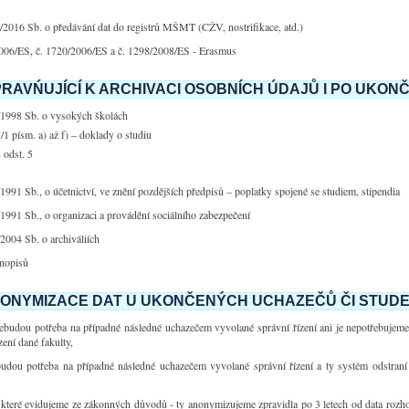
2016 Sb. o předávání dat do registrů MŠMT (CŽV, nostrifikace, atd.)
006/ES, č. 1720/2006/ES a č. 1298/2008/ES - Erasmus
RAVŃUJÍCÍ K ARCHIVACI OSOBNÍCH ÚDAJŮ I PO UKONČ
/1998 Sb. o vysokých školách
/1 písm. a) až f) – doklady o studiu
 odst. 5
1991 Sb., o účetnictví, ve znění pozdějších předpisů – poplatky spojené se studiem, stipendia
1991 Sb., o organizaci a provádění sociálního zabezpečení
2004 Sb. o archiváliích
jnopisů
ONYMIZACE DAT U UKONČENÝCH UCHAZEČŮ ČI STUD
nebudou potřeba na případné následné uchazečem vyvolané správní řízení ani je nepotřebuje
zení dané fakulty,
budou potřeba na případné následné uchazečem vyvolané správní řízení a ty systém odstraní 
, které evidujeme ze zákonných důvodů - ty anonymizujeme zpravidla po 3 letech od data rozhodn