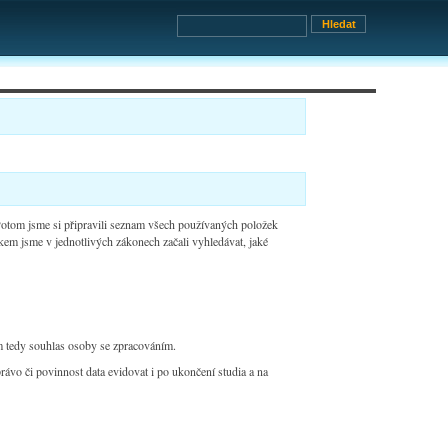
otom jsme si připravili seznam všech používaných položek
kem jsme v jednotlivých zákonech začali vyhledávat, jaké
m tedy souhlas osoby se zpracováním.
ávo či povinnost data evidovat i po ukončení studia a na