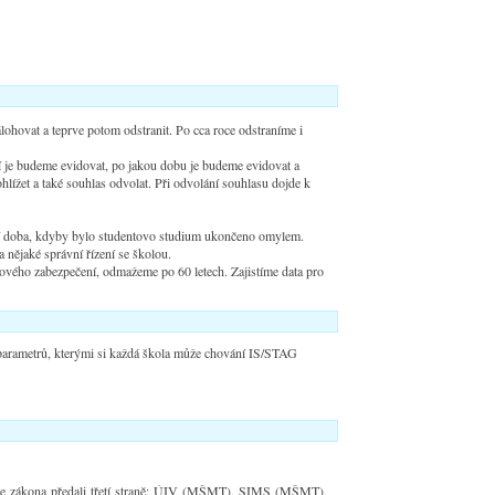
zálohovat a teprve potom odstranit. Po cca roce odstraníme i
í je budeme evidovat, po jakou dobu je budeme evidovat a
ížet a také souhlas odvolat. Při odvolání souhlasu dojde k
ní doba, kdyby bylo studentovo studium ukončeno omylem.
 nějaké správní řízení se školou.
dového zabezpečení, odmažeme po 60 letech. Zajistíme data pro
 parametrů, kterými si každá škola může chování IS/STAG
je ze zákona předali třetí straně: ÚIV (MŠMT), SIMS (MŠMT),