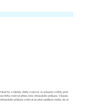
okud by si fakulty chtěly evidovat, že uchazeče ověřily proti
není třeba evidovat přímo číslo občanského průkazu. Ukázalo
o občanského průkazu evidovat již před začátkem studia, ale až