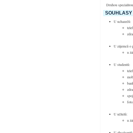
Druhou specialitou 
SOUHLASY 
U uchazečů:
tele
zdra
U zájemců o p
u žá
U studentů:
tele
mobi
bank
zdra
spoj
foto
U učitelů:
u žá
U absolventů