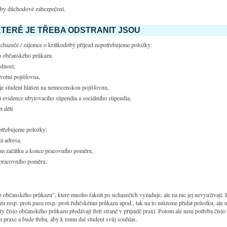
eby důchodové zabezpečení.
KTERÉ JE TŘEBA ODSTRANIT JSOU
uchazeče / zájemce o krátkodobý příjezd nepotřebujeme položky:
o občanského průkazu,
dnost,
votní pojišťovna,
je student hlášen na nemocenskou pojišťovnu,
á evidence ubytovacího stipendia a sociálního stipendia,
t dětí.
otřebujeme položky:
lá adresa,
um začátku a konce pracovního poměru,
 pracovního poměru.
lo občanského průkazu", které mnoho fakult po uchazečích vyžaduje, ale na nic jej nevyužívají. P
 resp. proti pasu resp. proti řidičskému průkazu apod., tak na to můžeme přidat položku, ale 
lty číslo občanského průkazu předávají třetí straně v případě praxí. Potom ale není potřeba čísl
m praxe a bude třeba, aby k tomu dal student svůj souhlas.