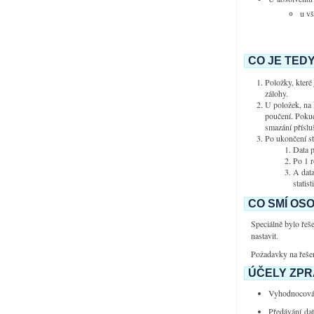
u vš
CO JE TEDY
Položky, které 
zálohy.
U položek, na 
poučení. Pokud
smazání příslu
Po ukončení s
Data 
Po 1 r
A data
statist
CO SMÍ OSO
Speciálně bylo řeš
nastavit.
Požadavky na řešen
ÚČELY ZPR
Vyhodnocování
Předávání da