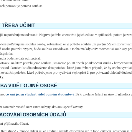
ech položek je potřeba souhlas.
 TŘEBA UČINIT
již nepotřebujeme odstranit. Nejprve je třeba znemožnit jejich editaci v aplikacích, potom je za
které potřebujeme souhlas osoby, zobrazíme: že je potřeba souhlas, za jakým účelem zpracován
 osoba položku vyplní, bude souhlas zaevidován. Osoba má kdykoliv možnost si souhlasy prohl
šných dat.
tudia budeme data odmazávat:
položek, na které potřebujeme souhlas, smažeme po 10 dnech po ukončení studia - bezpečnost
oce od ukončení studia odmažeme data položek, které jsou třeba v případě, že by osoba vyvolala
 ostatních položek, které potřebujeme pro vydávání stejnopisů či pro potvrzení ohledně důcho
iky.
BA VIDĚT O JINÉ OSOBĚ
eno,
co smí jeden student vidět o jiném studentovi
. Bylo zvoleno řešení na úrovní několika
í ostatních vztahů nám zatím nebyly školami specifikovány.
ACOVÁNÍ OSOBNÍCH ÚDAJŮ
 přijímacího řízení.
t třetí straně - mnoho údajů je ve studijní agendě evidováno jen z toho důvodu, abychom 