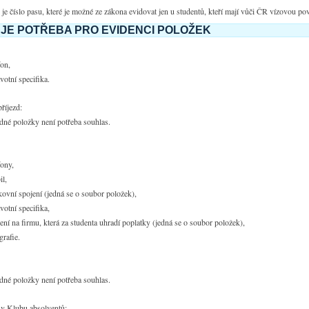
je číslo pasu, které je možné ze zákona evidovat jen u studentů, kteří mají vůči ČR vízovou po
JE POTŘEBA PRO EVIDENCI POLOŽEK
fon,
votní specifika.
říjezd:
dné položky není potřeba souhlas.
fony,
l,
ovní spojení (jedná se o soubor položek),
votní specifika,
ení na firmu, která za studenta uhradí poplatky (jedná se o soubor položek),
grafie.
dné položky není potřeba souhlas.
 v Klubu absolventů: