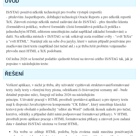
ÚVOD
IS/STAG používá několik technologií pro tvorbu výstupů (reportů)
- především JasperReports, dobíhající technologii Oracle Reports a pro několik reportů
TeX. Zároveň existuje několik metod zadávání dat do IS/STAG - přes tlustého klienta
(formulářová políčka), webové formuláře (čistá formulářová políčka či políčka s
jednoduchým HTML editorem umožňujícím zadat například základní formátování) a
další. Na několika místech v IS/STAG se tak setkávají zcela rozdílné světy - "svět TeXu"
a "svět HTML". Narážejí zde na sebe dva jazyky, které v našem případě používáme pro
značkování částí textu (například část tučně atd.) a je třeba řešit problém vzájemného
převodu mezi HTML a TeX podobami.
Od ledna 2026 se konečně podařilo sjednotit řešení na úrovni celého IS/STAG tak, jak je
popsáno v následujícím textu:
ŘEŠENÍ
Veškeré aplikace, v nichž je třeba, aby uživatelé vyplňovali strukturované/formátované
texty (tedy texty s různými řezy písma, odrážkami či číslovanými seznamy atd - bude
detailně popsáno níže), fungují od ledna 2026 na následujícím
principu. Uživatelé pracují v HTML prostředí (portálová aplikace) a pro úpravy textu
mají k dispozici JavaScriptovou komponentu "CK Editor", který umožňuje klasická
textová pole obohatit o jednoduchý "editor ala Word" (několik ikonek nahoře pro tučné,
kurzívu, odrážky a případné další námi podporované formátovací příkazy). V HTML
prostředí proto aplikace pracuje s HTML formátovacími příkazy a zároveň jsou zadaná
data v databázi IS/STAG uložena ve formě HTML.
Na webu se edituje HTML podoba, byla zvolena malá množina používaných