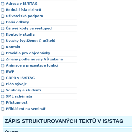
Adresa v IS/STAG
Rodná čísla cizinců
Uživatelská podpora
Další odkazy
Čárové kódy ve výstupech
Kontroly studia
Úvazky (vytíženost) učitelů
Kontakt
Pravidla pro objednávky
Změny podle novely VŠ zákona
Animace a prezentace funkcí
EWP
GDPR v IS/STAG
Plán vývoje
Soubory a studenti
XML schémata
Přístupnost
Přihlášení na seminář
ZÁPIS STRUKTUROVANÝCH TEXTŮ V IS/STAG