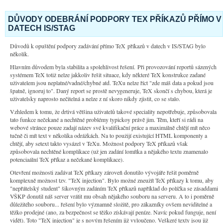
DŮVODY ODEBRÁNÍ PODPORY TEX PŘÍKAZŮ PŘÍMO V
DATECH IS/STAG
Důvodů k opuštění podpory zadávání přímo TeX příkazů v datech v IS/STAG bylo
několik.
Hlavním důvodem byla stabilita a spolehlivost řešení. Při provozování reportů sázených
systémem TeX totiž nelze jakkoliv řešit situace, kdy některé TeX konstrukce zadané
uživatelem jsou neplatné/vadné/chybné atd. TeXu nelze říct "zde máš data a pokud jsou
špatně, ignoruj to". Daný report se prostě nevygeneruje, TeX skončí s chybou, která je
uživatelsky naprosto nečitelná a nelze z ní skoro nikdy zjistit, co se stalo.
Vzhledem k tomu, že drtivá většina uživatelů takové speciality nepotřebuje, způsobovala
tato funkce nečekané a nechtěné problémy typickoy právě jim. Těm, kteří si rádi na
webové stránce pouze zadají název své kvalifikační práce a maximálně chtějí mít něco
tučně či mít text v několika odrážkách. Na to použijí existující HTML komponenty a
chtějí, aby setext takto vysázel v TeXu. Možnost podpory TeX příkazů však
způsobovala nechtěné komplikace (už jen zadání lomítka a nějakého textu znamenalo
potenciaální TeX příkaz a nečekané komplikace).
Otevření možnosti zadávat TeX příkazy zároveň donutilo vývojáře řešit poměrně
komplexně možnost tzv. "TeX injection". Bylo možné zneužít TeX příkazy k tomu, aby
"nepřátelský student" šikovným zadáním TeX příkazů například do políčka se zásaddami
VŠKP donutil náš server vrátit mu obsah nějakého souboru na serveru. A to i poměrně
důležitého souboru... řešení bylo významně složitě, pro zákazníky ovšem neviditelné a
těžko prodejné (ano, za bezpečnost se těžko získávají peníze. Navíc pokud funguje, není
vidět). Toto "TeX injection" je s novým řešením již vyloučeno. Veškeré texty jsou již