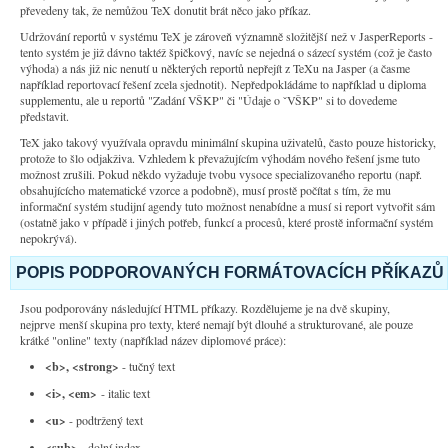
převedeny tak, že nemůžou TeX donutit brát něco jako příkaz.
Udržování reportů v systému TeX je zároveň významně složitější než v JasperReports -
tento systém je již dávno taktéž špičkový, navíc se nejedná o sázecí systém (což je často
výhoda) a nás již nic nenutí u některých reportů nepřejít z TeXu na Jasper (a časme
například reportovací řešení zcela sjednotit). Nepředpokládáme to například u diploma
supplementu, ale u reportů "Zadání VŠKP" či "Údaje o ˇVŠKP" si to dovedeme
představit.
TeX jako takový využívala opravdu minimální skupina uživatelů, často pouze historicky,
protože to šlo odjakživa. Vzhledem k převažujícím výhodám nového řešení jsme tuto
možnost zrušili. Pokud někdo vyžaduje tvobu vysoce specializovaného reportu (např.
obsahujícícho matematické vzorce a podobně), musí prostě počítat s tím, že mu
informační systém studijní agendy tuto možnost nenabídne a musí si report vytvořit sám
(ostatně jako v případě i jiných potřeb, funkcí a procesů, které prostě informační systém
nepokrývá).
POPIS PODPOROVANÝCH FORMÁTOVACÍCH PŘÍKAZŮ
Jsou podporovány následující HTML příkazy. Rozdělujeme je na dvě skupiny,
nejprve menší skupina pro texty, které nemají být dlouhé a strukturované, ale pouze
krátké "online" texty (například název diplomové práce):
<b>, <strong>
- tučný text
<i>, <em>
- italic text
<u>
- podtržený text
<sub>
- dolní index