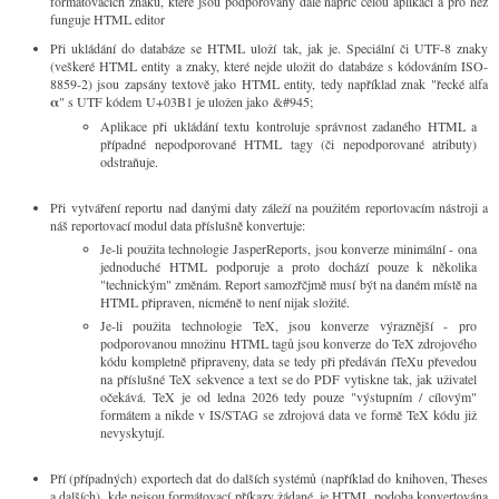
formátovacích znaků, které jsou podporovány dálě napříč celou aplikací a pro něž
funguje HTML editor
Při ukládání do databáze se HTML uloží tak, jak je. Speciální či UTF-8 znaky
(veškeré HTML entity a znaky, které nejde uložit do databáze s kódováním ISO-
8859-2) jsou zapsány textově jako HTML entity, tedy například znak "řecké alfa
α
" s UTF kódem U+03B1 je uložen jako &#945;
Aplikace při ukládání textu kontroluje správnost zadaného HTML a
případné nepodporované HTML tagy (či nepodporované atributy)
odstraňuje.
Při vytváření reportu nad danými daty záleží na použitém reportovacím nástroji a
náš reportovací modul data příslušně konvertuje:
Je-li použita technologie JasperReports, jsou konverze minimální - ona
jednoduché HTML podporuje a proto dochází pouze k několika
"technickým" změnám. Report samozřčjmě musí být na daném místě na
HTML připraven, nicméně to není nijak složité.
Je-li použita technologie TeX, jsou konverze výraznější - pro
podporovanou množinu HTML tagů jsou konverze do TeX zdrojového
kódu kompletně připraveny, data se tedy při předáván íTeXu převedou
na příslušné TeX sekvence a text se do PDF vytiskne tak, jak uživatel
očekává. TeX je od ledna 2026 tedy pouze "výstupním / cílovým"
formátem a nikde v IS/STAG se zdrojová data ve formě TeX kódu již
nevyskytují.
Pří (případných) exportech dat do dalších systémů (například do knihoven, Theses
a dalších), kde nejsou formátovací příkazy žádané, je HTML podoba konvertována