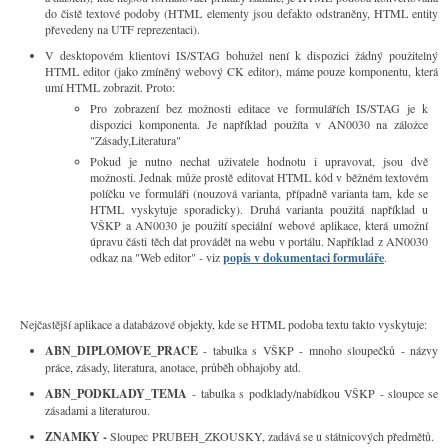
do čistě textové podoby (HTML elementy jsou defakto odstraněny, HTML entity
převedeny na UTF reprezentaci).
V desktopovém klientovi IS/STAG bohužel není k dispozici žádný použitelný
HTML editor (jako zmíněný webový CK editor), máme pouze komponentu, která
umí HTML zobrazit. Proto:
Pro zobrazení bez možnosti editace ve formulářích IS/STAG je k
dispozici komponenta. Je například použíta v AN0030 na záložce
"Zásady,Literatura"
Pokud je nutno nechat uživatele hodnotu i upravovat, jsou dvě
možnosti. Jednak může prostě editovat HTML kód v běžném textovém
políčku ve formuláři (nouzová varianta, případně varianta tam, kde se
HTML vyskytuje sporadicky). Druhá varianta použitá například u
VŠKP a AN0030 je použití speciální webové aplikace, která umožní
úpravu části těch dat provádět na webu v portálu. Například z AN0030
odkaz na "Web editor" - viz
popis v dokumentaci formuláře
.
Nejčastější aplikace a databázové objekty, kde se HTML podoba textu takto vyskytuje:
ABN_DIPLOMOVE_PRACE
- tabulka s VŠKP - mnoho sloupečků - názvy
práce, zásady, literatura, anotace, průběh obhajoby atd.
ABN_PODKLADY_TEMA
- tabulka s podklady/nabídkou VŠKP - sloupce se
zásadami a literaturou.
ZNAMKY -
Sloupec PRUBEH_ZKOUSKY, zadává se u státnicových předmětů.