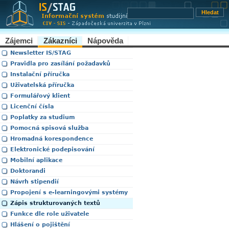
Zájemci
Zákazníci
Nápověda
Newsletter IS/STAG
Pravidla pro zasílání požadavků
Instalační příručka
Uživatelská příručka
Formulářový klient
Licenční čísla
Poplatky za studium
Pomocná spisová služba
Hromadná korespondence
Elektronické podepisování
Mobilní aplikace
Doktorandi
Návrh stipendií
Propojení s e-learningovými systémy
Zápis strukturovaných textů
Funkce dle role uživatele
Hlášení o pojištění