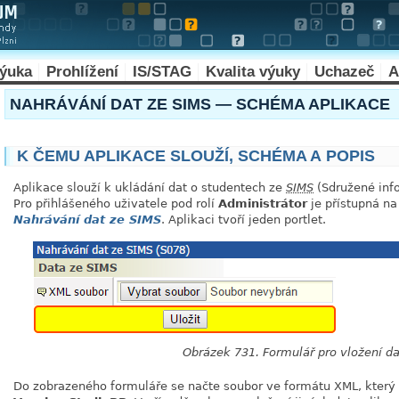
výuka
Prohlížení
IS/STAG
Kvalita výuky
Uchazeč
A
NAHRÁVÁNÍ DAT ZE SIMS — SCHÉMA APLIKACE
K ČEMU APLIKACE SLOUŽÍ, SCHÉMA A POPIS
Aplikace slouží k ukládání dat o studentech ze
SIMS
(Sdružené inf
Pro přihlášeného uživatele pod rolí
Administrátor
je přístupná n
Nahrávání dat ze SIMS
. Aplikaci tvoří jeden portlet.
Obrázek 731. Formulář pro vložení da
Do zobrazeného formuláře se načte soubor ve formátu XML, který