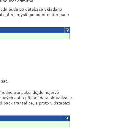
ce soubor odmítne.
tudií bude do databáze vkládáno
ní dat rozmyslí, po odmítnutím bude
 dat.
 jedné transakci dojde nejprve
 nových dat a přidání data aktualizace
ollback transakce, a proto v databázi