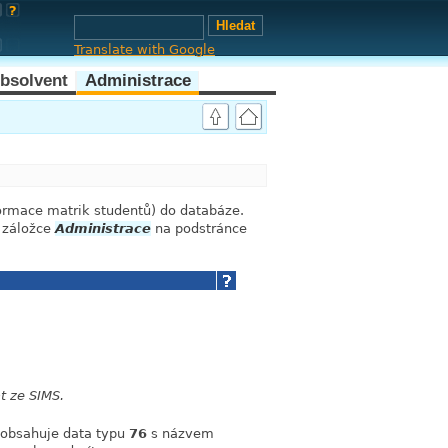
Translate with Google
bsolvent
Administrace
link
ormace matrik studentů) do databáze.
a záložce
Administrace
na podstránce
t ze SIMS.
 obsahuje data typu
76
s názvem