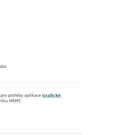
dat.
link
 pro potřeby aplikace
Grafické
lníku MŠMT.