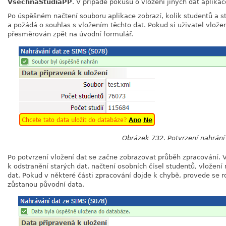
VsechnaStudiaPP
. V případě pokusu o vložení jiných dat aplika
Po úspěšném načtení souboru aplikace zobrazí, kolik studentů a s
a požádá o souhlas s vložením těchto dat. Pokud si uživatel vlože
přesměrován zpět na úvodní formulář.
Obrázek 732. Potvrzení nahrání
Po potvrzení vložení dat se začne zobrazovat průběh zpracování. V
k odstranění starých dat, načtení osobních čísel studentů, vložení
dat. Pokud v některé části zpracování dojde k chybě, provede se r
zůstanou původní data.