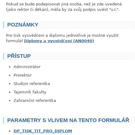
Pokud se bude podepisovat jiná osoba, než je zde uvedená
(jako rektor či děkan), měla by za svůj podpis uvést "v.r.".
POZNÁMKY
link
Pro tisk vysvědčení a diplomu jednotlivě je možné využít
formulář
Diplomy a vysvědčení (AN0040)
PŘÍSTUP
link
Administrátor
Prorektor
Studijní referentka
Tajemník fakulty
Zahraniční referentka
PARAMETRY S VLIVEM NA TENTO FORMULÁŘ
DP_TISK_TIT_PRO_DIPLOM