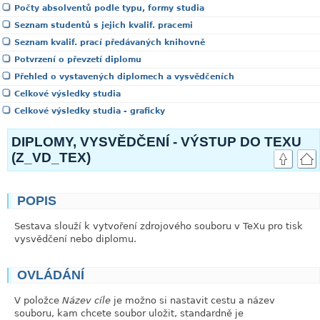
Počty absolventů podle typu, formy studia
Seznam studentů s jejich kvalif. pracemi
Seznam kvalif. prací předávaných knihovně
Potvrzení o převzetí diplomu
Přehled o vystavených diplomech a vysvědčeních
Celkové výsledky studia
Celkové výsledky studia - graficky
DIPLOMY, VYSVĚDČENÍ - VÝSTUP DO TEXU
(Z_VD_TEX)
POPIS
link
Sestava slouží k vytvoření zdrojového souboru v TeXu pro tisk
vysvědčení nebo diplomu.
OVLÁDÁNÍ
link
V položce
Název cíle
je možno si nastavit cestu a název
souboru, kam chcete soubor uložit, standardně je