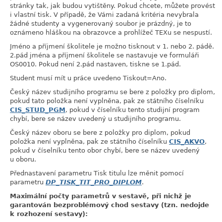
stránky tak, jak budou vytištěny. Pokud chcete, můžete provést
i vlastní tisk. V případě, že Vámi zadaná kritéria nevybrala
žádné studenty a vygenerovaný soubor je prázdný, je to
oznámeno hláškou na obrazovce a prohlížeč TEXu se nespustí.
Jméno a příjmení školitele je možno tisknout v 1. nebo 2. pádě.
2.pád jména a příjmení školitele se nastavuje ve formuláři
OS0010. Pokud není 2.pád nastaven, tiskne se 1.pád.
Student musí mít u práce uvedeno Tiskout=Ano.
Český název studijního programu se bere z položky pro diplom,
pokud tato položka není vyplněna, pak ze státního číselníku
CIS_STUD_PGM
, pokud v číselníku tento studijní program
chybí, bere se název uvedený u studijního programu.
Český název oboru se bere z položky pro diplom, pokud
položka není vyplněna, pak ze státního číselníku
CIS_AKVO
,
pokud v číselníku tento obor chybí, bere se název uvedený
u oboru.
Přednastavení parametru Tisk titulu lze měnit pomocí
parametru
DP_TISK_TIT_PRO_DIPLOM
.
Maximální počty parametrů v sestavě, při nichž je
garantován bezproblémový chod sestavy (tzn. nedojde
k rozhození sestavy):