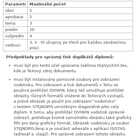
Parametr
Maximální počet
obor
5
aprobace
5
tema
3
predm
20
volpredm
4
3, 3 - tři skupiny po třech pro každou závěrečnou
vedouci
práci
Předpoklady pro správný tisk duplikátů diplomů:
musí být pro tento účel upravena šablona DipVysXXX.tex,
kde je TeXový zdroj dokumentu
musí být instalovány pomocné soubory pro zobrazení
vodotisku. Pro zobrazení a tisk dokumentů v TeXu se
používá prohlížeč DVIWIN, který též umožňuje prohlížet
obrázky různých formátů vložené do TeXových výstupů,
a právě obrázek je použit pro zobrazení "vodotisku"
s textem STEJNOPIS umístěným diagonálně přes celý
diplom. K tomu, aby prohlížeč DVIWIN vodotisk správně
zobrazil, potřebuje kromě samotného obrázku také grafický
filtr pro daný grafický formát. Obrázek vodotisku je soubor
STEJNOPIS.bmp a je součástí adresáře s aplikací IS/STAG
(adresář a_stag2). Pro správné zobrazení tohoto obrázku