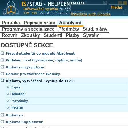
Translate with Google
Příručka
Přijímací řízení
Absolvent
Programy a specializace
Předměty
Stud. plány
Rozvrh
Zkoušky
Studenti
Platby
Systém
DOSTUPNÉ SEKCE
Převod studentů do modulu Absolvent.
Přidělení čísel (vysvědčení, diplom, archív)
Diplomy a vysvědčení
Komise pro závěrečné zkoušky
Diplomy, vysvědčení - výstup do TEXu
Popis
Ovládání
Poznámky
Přístup
Diplomy 2
Diploma Supplement