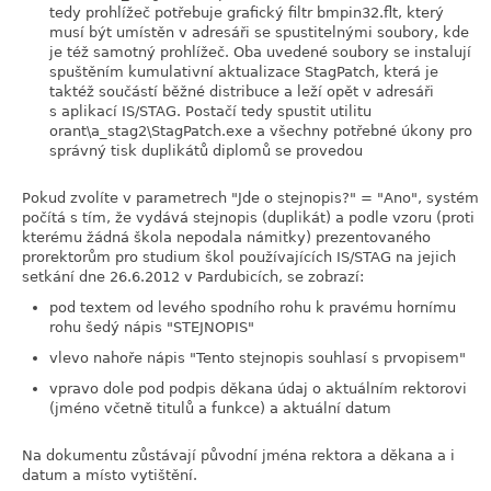
tedy prohlížeč potřebuje grafický filtr bmpin32.flt, který
musí být umístěn v adresáři se spustitelnými soubory, kde
je též samotný prohlížeč. Oba uvedené soubory se instalují
spuštěním kumulativní aktualizace StagPatch, která je
taktéž součástí běžné distribuce a leží opět v adresáři
s aplikací IS/STAG. Postačí tedy spustit utilitu
orant\a_stag2\StagPatch.exe a všechny potřebné úkony pro
správný tisk duplikátů diplomů se provedou
Pokud zvolíte v parametrech "Jde o stejnopis?" = "Ano", systém
počítá s tím, že vydává stejnopis (duplikát) a podle vzoru (proti
kterému žádná škola nepodala námitky) prezentovaného
prorektorům pro studium škol používajících IS/STAG na jejich
setkání dne 26.6.2012 v Pardubicích, se zobrazí:
pod textem od levého spodního rohu k pravému hornímu
rohu šedý nápis "STEJNOPIS"
vlevo nahoře nápis "Tento stejnopis souhlasí s prvopisem"
vpravo dole pod podpis děkana údaj o aktuálním rektorovi
(jméno včetně titulů a funkce) a aktuální datum
Na dokumentu zůstávají původní jména rektora a děkana a i
datum a místo vytištění.