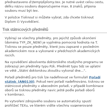
přednastaveno
d:\temp\diplomy.tex
. Je nutné uvést celou cestu,
délku názvu souboru doporučujeme max. 8 znaků, přípona
souboru musí být
tex
.
V položce
Tisknout
si můžete vybrat, zda chcete tisknout
Diplom či Vysvědčení.
Tisk státnicových předmětů
Vybírají se všechny předměty, pro jejichž způsob ukončení
(doména TYP_ZK_NEW) je vyplněna pomocná hodnota na T.
Tisknou se pouze předměty, které jsou zapsané v posledním
akademickém roce a vykonané v předchozích akademických
rocích.
Na vysvědčení absolventa doktorského studijního programu se
zobrazují jen předměty typu Pzk. Předmět typu Sdz se uplatní
ve větě
„
Státní doktorskou zkoušku vykonal dne…
“
.
Pořadí předmětů pro tisk lze nadefinovat ve formuláři
Pořadí
státnic (AN0130)
. Pokud není pořadí nadefinováno, tisknou se
státnicové předměty v abecedním pořadí, v případě kombinace
oborů se tisknou předměty navíc ještě podle pořadí oborů
v kombinaci.
Po vytvoření zdrojového souboru se automaticky spustí
prohlížeč TEXu, ve kterém vidíte všechny vygenerované