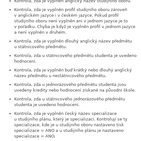
Kontrola, zda je vyplněn anglický název studijního oboru.
Kontrola, zda je vyplněn profil studijního oboru zároveň
v anglickém jazyce i v českém jazyce. Pokud profil
studijního oboru není vyplněn ani v jednom jazyce je to
v pořádku. Chyba je když je vyplněn profil v jednom jazyce
a není vyplněn v druhém.
Kontrola, zda je vyplněn dlouhý anglický název předmětu
u státnicového předmětu.
Kontrola, zda u státnicového předmětu studenta je uvedeno
hodnocení.
Kontrola, zda je vyplněn buď krátký nebo dlouhý anglický
název předmětu u nestátnicového předmětu.
Kontrola, zda u jednorázového předmětu studenta jsou
uvedeny kredity nebo hodnocení získané na původní škole.
Kontrola, zda u státnicového jednorázového předmětu
studenta je uvedeno hodnocení.
Kontrola, zda je vyplněn český název specializace
u studijního plánu, který je specializací. Kontrolují se ty
specializace, kde je u studijního oboru nastaveno tisk
specializace = ANO a u studijního plánu je nastaveno
specializace = ANO.