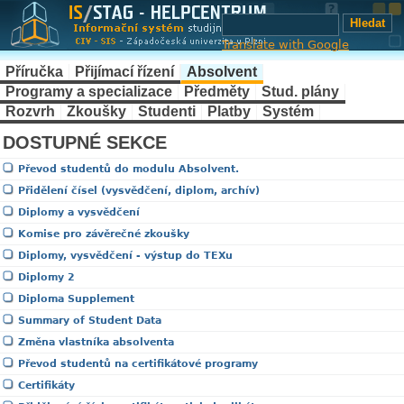
Translate with Google
Příručka
Přijímací řízení
Absolvent
Programy a specializace
Předměty
Stud. plány
Rozvrh
Zkoušky
Studenti
Platby
Systém
DOSTUPNÉ SEKCE
Převod studentů do modulu Absolvent.
Přidělení čísel (vysvědčení, diplom, archív)
Diplomy a vysvědčení
Komise pro závěrečné zkoušky
Diplomy, vysvědčení - výstup do TEXu
Diplomy 2
Diploma Supplement
Summary of Student Data
Změna vlastníka absolventa
Převod studentů na certifikátové programy
Certifikáty