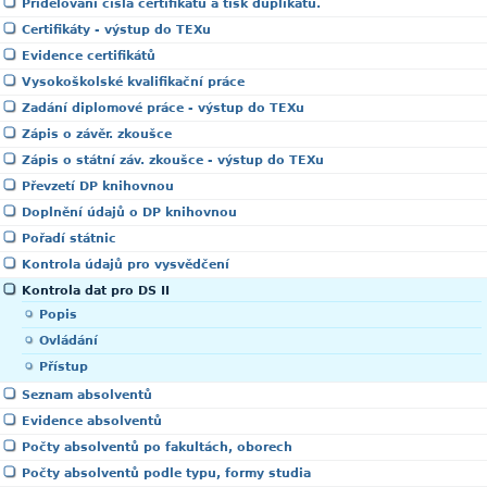
Přidělování čísla certifikátu a tisk duplikátu.
Certifikáty - výstup do TEXu
Evidence certifikátů
Vysokoškolské kvalifikační práce
Zadání diplomové práce - výstup do TEXu
Zápis o závěr. zkoušce
Zápis o státní záv. zkoušce - výstup do TEXu
Převzetí DP knihovnou
Doplnění údajů o DP knihovnou
Pořadí státnic
Kontrola údajů pro vysvědčení
Kontrola dat pro DS II
Popis
Ovládání
Přístup
Seznam absolventů
Evidence absolventů
Počty absolventů po fakultách, oborech
Počty absolventů podle typu, formy studia