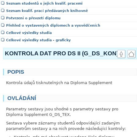
Seznam studentů s jejich kvalif. pracemi
Seznam kvalif. prací předávaných knihovně
Potvrzení o převzetí diplomu
Přehled o vystavených diplomech a vysvědčeních
Celkové výsledky studia
Celkové výsledky studia - graficky
KONTROLA DAT PRO DS II (G_DS_KON)
POPIS
link
Kontrola údajů tisknutelných na Diploma Supplement
OVLÁDÁNÍ
link
Parametry sestavy jsou shodné s parametry sestavy pro
Diploma Supplement G_DS_TEX.
Sestava vybere záznamy studentů odpovídající zadaným
parametrům sestavy a na nich provede následující kontroly: