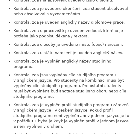
Kontrola, zda má absolvent uvedeno číslo diplomu.
Kontrola, zda je uvedeno ukončení, zda student absolvoval
nebo absolvoval s vyznamenáním.
Kontrola, zda je uveden anglický název diplomové práce.
Kontrola, zda u pracoviště je uveden vedoucí, kterého je
potřeba jako podpisu děkana / rektora.
Kontrola, zda u osoby je uvedeno místo (obec) narození.
Kontrola, zda u státu narození je uveden anglický název.
Kontrola, zda je vyplněn anglický název studijního
programu.
Kontrola, zda jsou vyplněny cíle studijního programu
v anglickém jazyce. Pro studenty na kombinaci musí být
vyplněny cíle studijního programu. Pro ostatní studenty
musí být vyplněna buď anotace studijního oboru nebo cíle
studijního programu.
Kontrola, zda je vyplněn profil studijního programu zároveň
v anglickém jazyce i v českém jazyce. Pokud profil
studijního programu není vyplněn ani v jednom jazyce je to
v pořádku. Chyba je když je vyplněn profil v jednom jazyce
a není vyplněn v druhém.