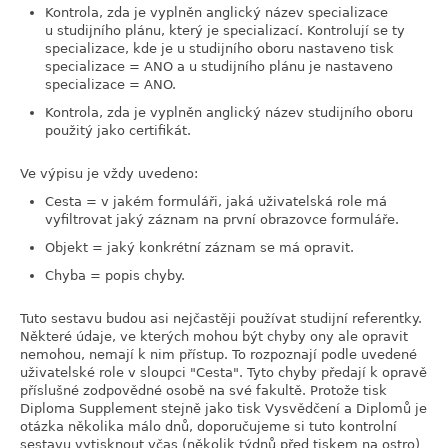
Kontrola, zda je vyplněn anglický název specializace
u studijního plánu, který je specializací. Kontrolují se ty
specializace, kde je u studijního oboru nastaveno tisk
specializace = ANO a u studijního plánu je nastaveno
specializace = ANO.
Kontrola, zda je vyplněn anglický název studijního oboru
použitý jako certifikát.
Ve výpisu je vždy uvedeno:
Cesta = v jakém formuláři, jaká uživatelská role má
vyfiltrovat jaký záznam na první obrazovce formuláře.
Objekt = jaký konkrétní záznam se má opravit.
Chyba = popis chyby.
Tuto sestavu budou asi nejčastěji používat studijní referentky.
Některé údaje, ve kterých mohou být chyby ony ale opravit
nemohou, nemají k nim přístup. To rozpoznají podle uvedené
uživatelské role v sloupci "Cesta". Tyto chyby předají k opravě
příslušné zodpovědné osobě na své fakultě. Protože tisk
Diploma Supplement stejně jako tisk Vysvědčení a Diplomů je
otázka několika málo dnů, doporučujeme si tuto kontrolní
sestavu vytisknout včas (několik týdnů před tiskem na ostro)