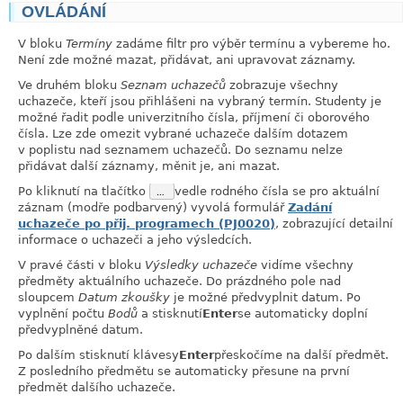
OVLÁDÁNÍ
link
V bloku
Termíny
zadáme filtr pro výběr termínu a vybereme ho.
Není zde možné mazat, přidávat, ani upravovat záznamy.
Ve druhém bloku
Seznam uchazečů
zobrazuje všechny
uchazeče, kteří jsou přihlášeni na vybraný termín. Studenty je
možné řadit podle univerzitního čísla, příjmení či oborového
čísla. Lze zde omezit vybrané uchazeče dalším dotazem
v poplistu nad seznamem uchazečů. Do seznamu nelze
přidávat další záznamy, měnit je, ani mazat.
Po kliknutí na tlačítko
…
vedle rodného čísla se pro aktuální
záznam (modře podbarvený) vyvolá formulář
Zadání
uchazeče po přij. programech (PJ0020)
, zobrazující detailní
informace o uchazeči a jeho výsledcích.
V pravé části v bloku
Výsledky uchazeče
vidíme všechny
předměty aktuálního uchazeče. Do prázdného pole nad
sloupcem
Datum zkoušky
je možné předvyplnit datum. Po
vyplnění počtu
Bodů
a stisknutí
Enter
se automaticky doplní
předvyplněné datum.
Po dalším stisknutí klávesy
Enter
přeskočíme na další předmět.
Z posledního předmětu se automaticky přesune na první
předmět dalšího uchazeče.