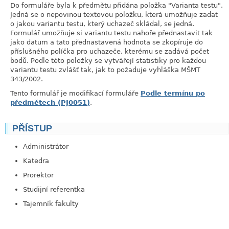
Do formuláře byla k předmětu přidána položka "Varianta testu".
Jedná se o nepovinou textovou položku, která umožňuje zadat
o jakou variantu testu, který uchazeč skládal, se jedná.
Formulář umožňuje si variantu testu nahoře přednastavit tak
jako datum a tato přednastavená hodnota se zkopíruje do
příslušného políčka pro uchazeče, kterému se zadává počet
bodů. Podle této položky se vytvářejí statistiky pro každou
variantu testu zvlášť tak, jak to požaduje vyhláška MŠMT
343/2002.
Tento formulář je modifikací formuláře
Podle termínu po
předmětech (PJ0051)
.
PŘÍSTUP
link
Administrátor
Katedra
Prorektor
Studijní referentka
Tajemník fakulty