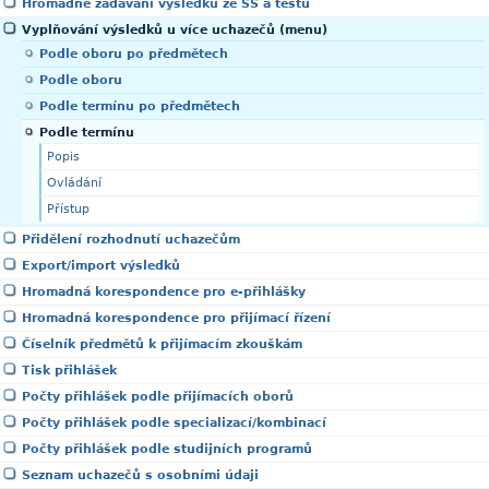
Hromadné zadávání výsledků ze SŠ a testů
Vyplňování výsledků u více uchazečů (menu)
Podle oboru po předmětech
Podle oboru
Podle termínu po předmětech
Podle termínu
Popis
Ovládání
Přístup
Přidělení rozhodnutí uchazečům
Export/import výsledků
Hromadná korespondence pro e-přihlášky
Hromadná korespondence pro přijímací řízení
Číselník předmětů k přijímacím zkouškám
Tisk přihlášek
Počty přihlášek podle přijímacích oborů
Počty přihlášek podle specializací/kombinací
Počty přihlášek podle studijních programů
Seznam uchazečů s osobními údaji