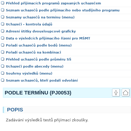
Přehled přijímacích programů zapsaných uchazečem
Seznam uchazečů podle přijímacího nebo studijního programu
Seznamy uchazečů na termínu (menu)
Uchazeči - kontrola údajů
Adresní štítky dvousloupcově graficky
Data o výsledcích přijímacího řízení pro MŠMT
Pořadí uchazečů podle bodů (menu)
Pořadí uchazečů na kombinaci
Přehled uchazečů podle průměru SŠ
Uchazeči podle abecedy (menu)
Souhrny výsledků (menu)
Seznam uchazečů, kteří podali odvolání
PODLE TERMÍNU (PJ0053)
POPIS
link
Zadávání výsledků testů přijímací zkoušky.