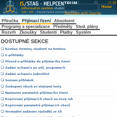
Translate with Google
Příručka
Přijímací řízení
Absolvent
Programy a specializace
Předměty
Stud. plány
Rozvrh
Zkoušky
Studenti
Platby
Systém
DOSTUPNÉ SEKCE
Komise, termíny, studenti na termínu
E-přihlášky
Převod e-přihlášky do přijímacího řízení
Zadání uchazeče po přij. programech
Zadání uchazeče jednotlivě
Seznam přihlášek
Seskupení oborů se stejnými testy
Nastavení parametrů přijímacího řízení
Kopírování přijímacích oborů na nový rok
Kopírování parametrů přijímacích oborů
Hromadné zadávání výsledků ze SŠ