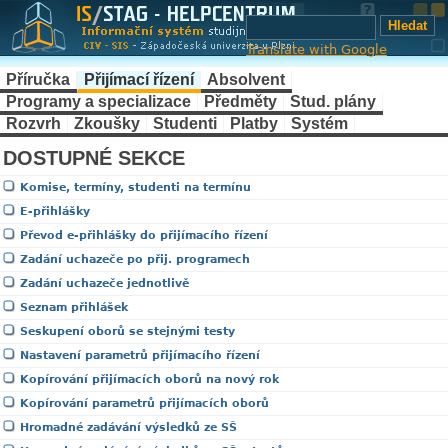
Translate with Google
Příručka
Přijímací řízení
Absolvent
Programy a specializace
Předměty
Stud. plány
Rozvrh
Zkoušky
Studenti
Platby
Systém
DOSTUPNÉ SEKCE
Komise, termíny, studenti na termínu
E-přihlášky
Převod e-přihlášky do přijímacího řízení
Zadání uchazeče po přij. programech
Zadání uchazeče jednotlivě
Seznam přihlášek
Seskupení oborů se stejnými testy
Nastavení parametrů přijímacího řízení
Kopírování přijímacích oborů na nový rok
Kopírování parametrů přijímacích oborů
Hromadné zadávání výsledků ze SŠ