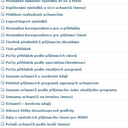
Hromadné zadávání výsledků ze SŠ a testů
Vyplňování výsledků u více uchazečů (menu)
Přidělení rozhodnutí uchazečům
Export/import výsledků
Hromadná korespondence pro e-přihlášky
Hromadná korespondence pro přijímací řízení
Číselník předmětů k přijímacím zkouškám
Tisk přihlášek
Počty přihlášek podle přijímacích oborů
Počty přihlášek podle specializací/kombinací
Počty přihlášek podle studijních programů
Seznam uchazečů s osobními údaji
Přehled přijímacích programů zapsaných uchazečem
Seznam uchazečů podle přijímacího nebo studijního programu
Seznamy uchazečů na termínu (menu)
Uchazeči - kontrola údajů
Adresní štítky dvousloupcově graficky
Data o výsledcích přijímacího řízení pro MŠMT
Pořadí uchazečů podle bodů (menu)