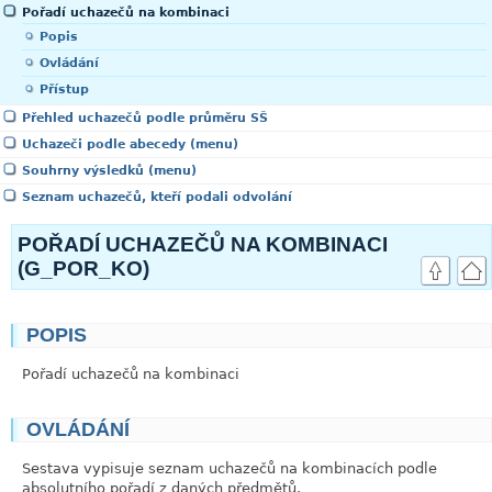
Pořadí uchazečů na kombinaci
Popis
Ovládání
Přístup
Přehled uchazečů podle průměru SŠ
Uchazeči podle abecedy (menu)
Souhrny výsledků (menu)
Seznam uchazečů, kteří podali odvolání
POŘADÍ UCHAZEČŮ NA KOMBINACI
(G_POR_KO)
POPIS
link
Pořadí uchazečů na kombinaci
OVLÁDÁNÍ
link
Sestava vypisuje seznam uchazečů na kombinacích podle
absolutního pořadí z daných předmětů.