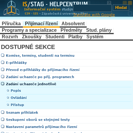
Translate with Google
Příručka
Přijímací řízení
Absolvent
Programy a specializace
Předměty
Stud. plány
Rozvrh
Zkoušky
Studenti
Platby
Systém
DOSTUPNÉ SEKCE
Komise, termíny, studenti na termínu
E-přihlášky
Převod e-přihlášky do přijímacího řízení
Zadání uchazeče po přij. programech
Zadání uchazeče jednotlivě
Popis
Ovládání
Přístup
Seznam přihlášek
Seskupení oborů se stejnými testy
Nastavení parametrů přijímacího řízení