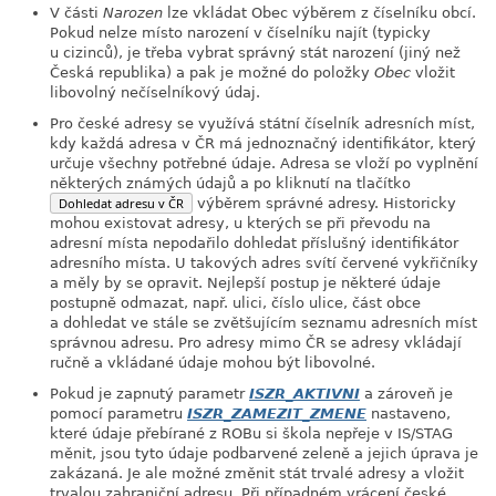
V části
Narozen
lze vkládat Obec výběrem z číselníku obcí.
Pokud nelze místo narození v číselníku najít (typicky
u cizinců), je třeba vybrat správný stát narození (jiný než
Česká republika) a pak je možné do položky
Obec
vložit
libovolný nečíselníkový údaj.
Pro české adresy se využívá státní číselník adresních míst,
kdy každá adresa v ČR má jednoznačný identifikátor, který
určuje všechny potřebné údaje. Adresa se vloží po vyplnění
některých známých údajů a po kliknutí na tlačítko
Dohledat adresu v ČR
výběrem správné adresy. Historicky
mohou existovat adresy, u kterých se při převodu na
adresní místa nepodařilo dohledat příslušný identifikátor
adresního místa. U takových adres svítí červené vykřičníky
a měly by se opravit. Nejlepší postup je některé údaje
postupně odmazat, např. ulici, číslo ulice, část obce
a dohledat ve stále se zvětšujícím seznamu adresních míst
správnou adresu. Pro adresy mimo ČR se adresy vkládají
ručně a vkládané údaje mohou být libovolné.
Pokud je zapnutý parametr
ISZR_AKTIVNI
a zároveň je
pomocí parametru
ISZR_ZAMEZIT_ZMENE
nastaveno,
které údaje přebírané z ROBu si škola nepřeje v IS/STAG
měnit, jsou tyto údaje podbarvené zeleně a jejich úprava je
zakázaná. Je ale možné změnit stát trvalé adresy a vložit
trvalou zahraniční adresu. Při případném vrácení české