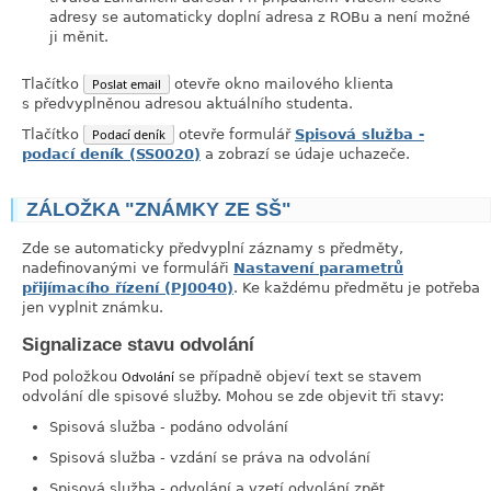
adresy se automaticky doplní adresa z ROBu a není možné
ji měnit.
Tlačítko
Poslat email
otevře okno mailového klienta
s předvyplněnou adresou aktuálního studenta.
Tlačítko
Podací deník
otevře formulář
Spisová služba -
podací deník (SS0020)
a zobrazí se údaje uchazeče.
ZÁLOŽKA "ZNÁMKY ZE SŠ"
Zde se automaticky předvyplní záznamy s předměty,
nadefinovanými ve formuláři
Nastavení parametrů
přijímacího řízení (PJ0040)
. Ke každému předmětu je potřeba
jen vyplnit známku.
Signalizace stavu odvolání
Pod položkou
Odvolání
se případně objeví text se stavem
odvolání dle spisové služby. Mohou se zde objevit tři stavy:
Spisová služba - podáno odvolání
Spisová služba - vzdání se práva na odvolání
Spisová služba - odvolání a vzetí odvolání zpět