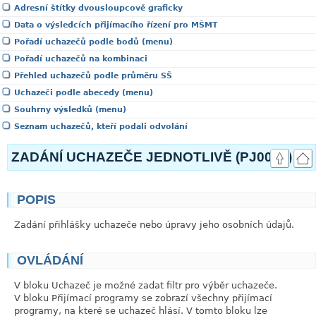
Adresní štítky dvousloupcově graficky
Data o výsledcích přijímacího řízení pro MŠMT
Pořadí uchazečů podle bodů (menu)
Pořadí uchazečů na kombinaci
Přehled uchazečů podle průměru SŠ
Uchazeči podle abecedy (menu)
Souhrny výsledků (menu)
Seznam uchazečů, kteří podali odvolání
ZADÁNÍ UCHAZEČE JEDNOTLIVĚ (PJ0021)
POPIS
link
Zadání přihlášky uchazeče nebo úpravy jeho osobních údajů.
OVLÁDÁNÍ
link
V bloku
Uchazeč
je možné zadat filtr pro výběr uchazeče.
V bloku
Přijímací programy
se zobrazí všechny přijímací
programy, na které se uchazeč hlásí. V tomto bloku lze