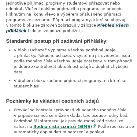
jednotlivé přijímací programy studentovi přiřazovat nebo
odebírat. Vložení dalšího přijímacího programu se provede
kliknutím na ikonu vlevo a výběrem příslušného přijímací
programy ze seznamu. Přijímací programy, které se objevují
v tomto bloku se zároveň zobrazují v záložce
Přehled všech
přihlášek
(zde je lze pouze prohlížet).
Standardní postup při zadávání přihlášky:
V bloku
Uchazeč
vyplníme všechny potřebné údaje
z přihlášky. Pokud je uchazeč v systému již evidován, jsou
podle rodného čísla všechny údaje dotaženy. V tom případě
je dobré zkontrolovat aktuálnost údajů a doplnit chybějící
data.
V druhém bloku zadáme přijímací programy, na které se
student hlásí.
Poznámky ke vkládání osobních údajů
Provádí se kontrola správnosti vkládaného rodného čísla.
V případě cizinců se může vkládat tzv. pseudo-rodný kód.
Podrobnější informace, jak pseudo-rodný kód zadat lze
nalézt na
Rodná čísla cizinců (SIMS)
Podle rod. čísla se
automaticky doplní datum narození a pohlaví.