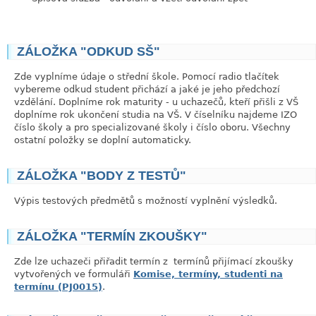
ZÁLOŽKA "ODKUD SŠ"
Zde vyplníme údaje o střední škole. Pomocí radio tlačítek
vybereme odkud student přichází a jaké je jeho předchozí
vzdělání. Doplníme rok maturity - u uchazečů, kteří přišli z VŠ
doplníme rok ukončení studia na VŠ. V číselníku najdeme IZO
číslo školy a pro specializované školy i číslo oboru. Všechny
ostatní položky se doplní automaticky.
ZÁLOŽKA "BODY Z TESTŮ"
Výpis testových předmětů s možností vyplnění výsledků.
ZÁLOŽKA "TERMÍN ZKOUŠKY"
Zde lze uchazeči přiřadit termín z termínů přijímací zkoušky
vytvořených ve formuláři
Komise, termíny, studenti na
termínu (PJ0015)
.