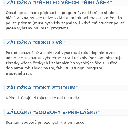
ZÁLOŽKA "PŘEHLED VŠECH PŘIHLÁŠEK"
Obsahuje seznam přijímacích programů, na které se student
hlásí. Záznamy zde nelze vkládat, měnit ani mazat. Změnit lze
pouze priorita (musí být vždy zapsána, i když má student pouze
jeden vybraný přijímací program).
ZÁLOŽKA "ODKUD VŠ"
Pokud uchazeč již absolvoval vysokou školu, doplníme zde
údaje. Ze seznamu vybereme zkratku školy (seznam obsahuje
zkratky všech českých i zahraničních vysokých škol). Ručně
doplníme rok absolvování, fakultu, studijní program
a specializaci.
ZÁLOŽKA "DOKT. STUDIUM"
Několik údajů týkajících se dokt. studia.
ZÁLOŽKA "SOUBORY E-PŘIHLÁŠKA"
Seznam souborů přiložených k e-přihlášce.