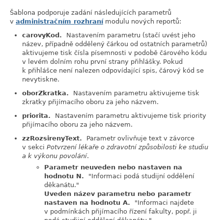
Šablona podporuje zadání následujících parametrů
v
administračním rozhraní
modulu nových reportů:
carovyKod.
Nastavením parametru (stačí uvést jeho
název, případně oddělený čárkou od ostatních parametrů)
aktivujeme tisk čísla písemnosti v podobě čárového kódu
v levém dolním rohu první strany přihlášky. Pokud
k přihlášce není nalezen odpovídající spis, čárový kód se
nevytiskne.
oborZkratka.
Nastavením parametru aktivujeme tisk
zkratky přijímacího oboru za jeho názvem.
priorita.
Nastavením parametru aktivujeme tisk priority
přijímacího oboru za jeho názvem.
zzRozsirenyText.
Parametr ovlivňuje text v závorce
v sekci
Potvrzení lékaře o zdravotní způsobilosti ke studiu
a k výkonu povolání
.
Parametr neuveden nebo nastaven na
hodnotu N.
"Informaci podá studijní oddělení
děkanátu."
Uveden název parametru nebo parametr
nastaven na hodnotu A.
"Informaci najdete
v podmínkách přijímacího řízení fakulty, popř. ji