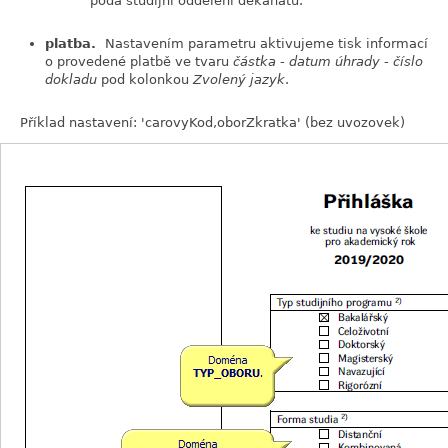
podá studijní oddělení děkanátu."
platba.
Nastavením parametru aktivujeme tisk informací
o provedené platbě ve tvaru
částka - datum úhrady - číslo
dokladu
pod kolonkou
Zvolený jazyk
.
Příklad nastavení: 'carovyKod,oborZkratka' (bez uvozovek)