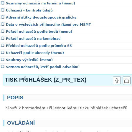
Seznamy uchazečů na termínu (menu)
Uchazeči - kontrola údajů
Adresní štítky dvousloupcově graficky
Data o výsledcích přijímacího řízení pro MŠMT
Pořadí uchazečů podle bodů (menu)
Pořadí uchazečů na kombinaci
Přehled uchazečů podle průměru SŠ
Uchazeči podle abecedy (menu)
Souhrny výsledků (menu)
Seznam uchazečů, kteří podali odvolání
TISK PŘIHLÁŠEK (Z_PR_TEX)
POPIS
link
Slouží k hromadnému či jednotlivému tisku přihlášek uchazečů
OVLÁDÁNÍ
link