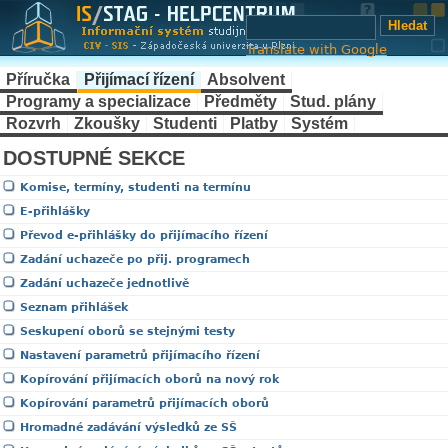
Translate with Google
Příručka
Přijímací řízení
Absolvent
Programy a specializace
Předměty
Stud. plány
Rozvrh
Zkoušky
Studenti
Platby
Systém
DOSTUPNÉ SEKCE
Komise, termíny, studenti na termínu
E-přihlášky
Převod e-přihlášky do přijímacího řízení
Zadání uchazeče po přij. programech
Zadání uchazeče jednotlivě
Seznam přihlášek
Seskupení oborů se stejnými testy
Nastavení parametrů přijímacího řízení
Kopírování přijímacích oborů na nový rok
Kopírování parametrů přijímacích oborů
Hromadné zadávání výsledků ze SŠ