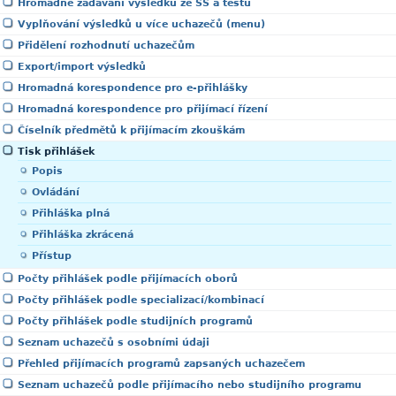
Hromadné zadávání výsledků ze SŠ a testů
Vyplňování výsledků u více uchazečů (menu)
Přidělení rozhodnutí uchazečům
Export/import výsledků
Hromadná korespondence pro e-přihlášky
Hromadná korespondence pro přijímací řízení
Číselník předmětů k přijímacím zkouškám
Tisk přihlášek
Popis
Ovládání
Přihláška plná
Přihláška zkrácená
Přístup
Počty přihlášek podle přijímacích oborů
Počty přihlášek podle specializací/kombinací
Počty přihlášek podle studijních programů
Seznam uchazečů s osobními údaji
Přehled přijímacích programů zapsaných uchazečem
Seznam uchazečů podle přijímacího nebo studijního programu