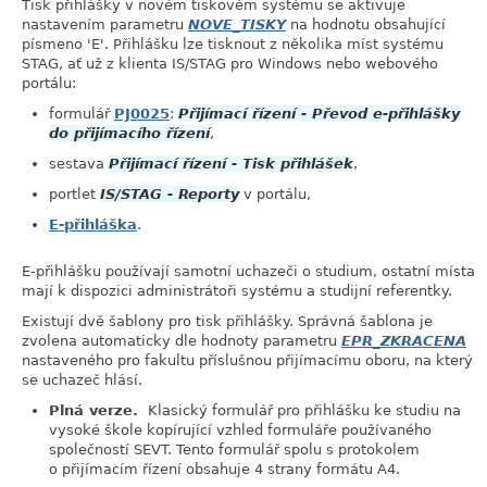
Tisk přihlášky v novém tiskovém systému se aktivuje
nastavením parametru
NOVE_TISKY
na hodnotu obsahující
písmeno 'E'. Přihlášku lze tisknout z několika míst systému
STAG, ať už z klienta IS/STAG pro Windows nebo webového
portálu:
formulář
PJ0025
:
Přijímací řízení - Převod e-přihlášky
do přijímacího řízení
,
sestava
Přijímací řízení - Tisk přihlášek
,
portlet
IS/STAG - Reporty
v portálu,
E-přihláška
.
E-přihlášku používají samotní uchazeči o studium, ostatní místa
mají k dispozici administrátoři systému a studijní referentky.
Existují dvě šablony pro tisk přihlášky. Správná šablona je
zvolena automaticky dle hodnoty parametru
EPR_ZKRACENA
nastaveného pro fakultu příslušnou přijímacímu oboru, na který
se uchazeč hlásí.
Plná verze.
Klasický formulář pro přihlášku ke studiu na
vysoké škole kopírující vzhled formuláře používaného
společností SEVT. Tento formulář spolu s protokolem
o přijímacím řízení obsahuje 4 strany formátu A4.