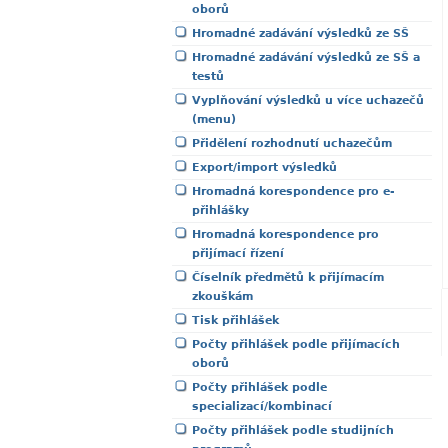
oborů
Hromadné zadávání výsledků ze SŠ
Hromadné zadávání výsledků ze SŠ a
testů
Vyplňování výsledků u více uchazečů
(menu)
Přidělení rozhodnutí uchazečům
Export/import výsledků
Hromadná korespondence pro e-
přihlášky
Hromadná korespondence pro
přijímací řízení
Číselník předmětů k přijímacím
zkouškám
Tisk přihlášek
Počty přihlášek podle přijímacích
oborů
Počty přihlášek podle
specializací/kombinací
Počty přihlášek podle studijních