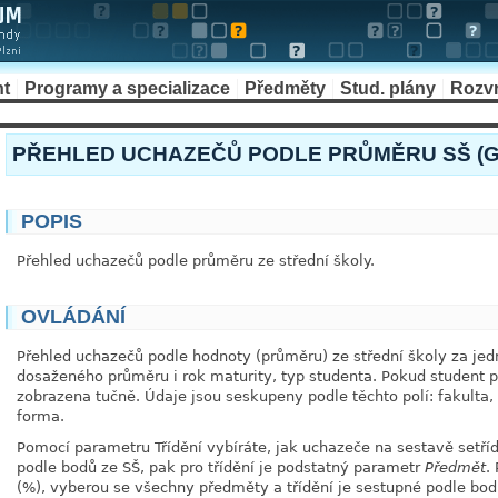
nt
Programy a specializace
Předměty
Stud. plány
Rozv
PŘEHLED UCHAZEČŮ PODLE PRŮMĚRU SŠ (
POPIS
Přehled uchazečů podle průměru ze střední školy.
OVLÁDÁNÍ
Přehled uchazečů podle hodnoty (průměru) ze střední školy za jed
dosaženého průměru i rok maturity, typ studenta. Pokud student 
zobrazena tučně. Údaje jsou seskupeny podle těchto polí: fakulta,
forma.
Pomocí parametru Třídění vybíráte, jak uchazeče na sestavě setříd
podle bodů ze SŠ, pak pro třídění je podstatný parametr
Předmět
.
(%), vyberou se všechny předměty a třídění je sestupné podle bod