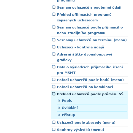
programů
Seznam uchazečů s osobními údaji
Přehled přijímacích programů
zapsaných uchazečem
Seznam uchazečů podle přijímacího
nebo studijního programu
Seznamy uchazečů na termínu (menu)
Uchazeči - kontrola údajů
Adresní štítky dvousloupcově
graficky
Data o výsledcích přijímacího řízení
pro MŠMT
Pořadí uchazečů podle bodů (menu)
Pořadí uchazečů na kombinaci
Přehled uchazečů podle průměru SŠ
Popis
Ovládání
Přístup
Uchazeči podle abecedy (menu)
Souhrny výsledků (menu)