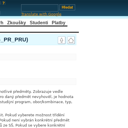
Translate with Google
rh
Zkoušky
Studenti
Platby
G_PR_PRU)
link
link
notlivé předměty. Zobrazuje vedle
pro daný předmět nevyhověl, je hodnota
 studijní program, obor/kombinace, typ,
it. Pokud vyberete možnost třídění
 Pokud není vybrán konkrétní předmět
ů ze SŠ. Pokud se vybere konkrétní