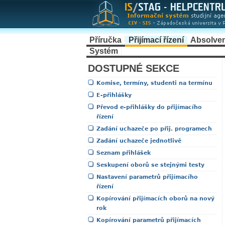
Příručka
Přijímací řízení
Absolve
Systém
DOSTUPNÉ SEKCE
Komise, termíny, studenti na termínu
E-přihlášky
Převod e-přihlášky do přijímacího
řízení
Zadání uchazeče po přij. programech
Zadání uchazeče jednotlivě
Seznam přihlášek
Seskupení oborů se stejnými testy
Nastavení parametrů přijímacího
řízení
Kopírování přijímacích oborů na nový
rok
Kopírování parametrů přijímacích