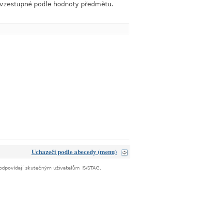
e vzestupné podle hodnoty předmětu.
link
Uchazeči podle abecedy (menu)
neodpovídají skutečným uživatelům IS/STAG.