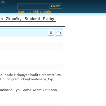
Translate with Google
rh
Zkoušky
Studenti
Platby
link
link
adí podle získaných bodů z předmětů ze
udijní program, obor/kombinace, typ,
ombinace, Typ, Forma, Místo, Omezení
link