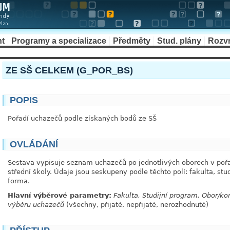
nt
Programy a specializace
Předměty
Stud. plány
Rozv
ZE SŠ CELKEM (G_POR_BS)
POPIS
Pořadí uchazečů podle získaných bodů ze SŠ
OVLÁDÁNÍ
Sestava vypisuje seznam uchazečů po jednotlivých oborech v poř
střední školy. Údaje jsou seskupeny podle těchto polí: fakulta, st
forma.
Hlavní výběrové parametry:
Fakulta, Studijní program, Obor/k
výběru uchazečů
(všechny, přijaté, nepřijaté, nerozhodnuté)