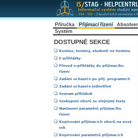
Příručka
Přijímací řízení
Absolve
Systém
DOSTUPNÉ SEKCE
Komise, termíny, studenti na termínu
E-přihlášky
Převod e-přihlášky do přijímacího
řízení
Zadání uchazeče po přij. programech
Zadání uchazeče jednotlivě
Seznam přihlášek
Seskupení oborů se stejnými testy
Nastavení parametrů přijímacího
řízení
Kopírování přijímacích oborů na nový
rok
Kopírování parametrů přijímacích