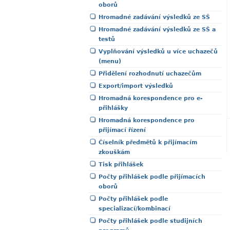
oborů
Hromadné zadávání výsledků ze SŠ
Hromadné zadávání výsledků ze SŠ a
testů
Vyplňování výsledků u více uchazečů
(menu)
Přidělení rozhodnutí uchazečům
Export/import výsledků
Hromadná korespondence pro e-
přihlášky
Hromadná korespondence pro
přijímací řízení
Číselník předmětů k přijímacím
zkouškám
Tisk přihlášek
Počty přihlášek podle přijímacích
oborů
Počty přihlášek podle
specializací/kombinací
Počty přihlášek podle studijních