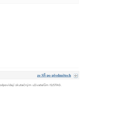
ze SŠ po předmětech
neodpovídají skutečným uživatelům IS/STAG.