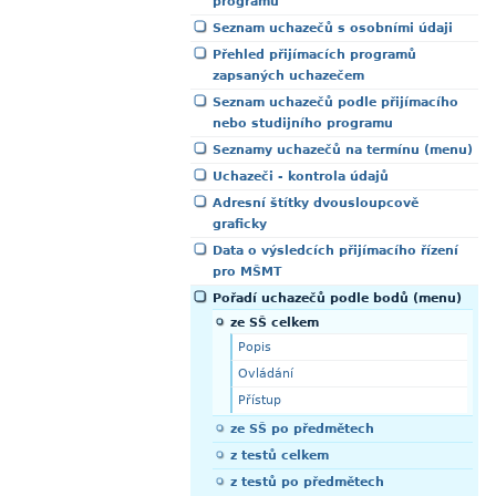
programů
Seznam uchazečů s osobními údaji
Přehled přijímacích programů
zapsaných uchazečem
Seznam uchazečů podle přijímacího
nebo studijního programu
Seznamy uchazečů na termínu (menu)
Uchazeči - kontrola údajů
Adresní štítky dvousloupcově
graficky
Data o výsledcích přijímacího řízení
pro MŠMT
Pořadí uchazečů podle bodů (menu)
ze SŠ celkem
Popis
Ovládání
Přístup
ze SŠ po předmětech
z testů celkem
z testů po předmětech