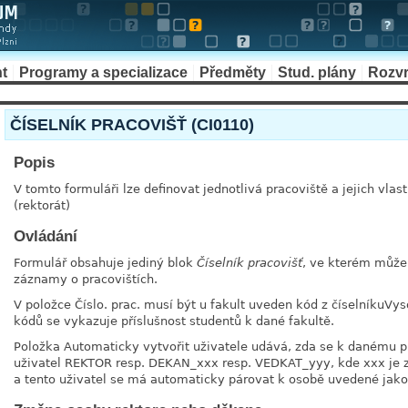
t
Programy a specializace
Předměty
Stud. plány
Rozv
ČÍSELNÍK PRACOVIŠŤ (CI0110)
Popis
V tomto formuláři lze definovat jednotlivá pracoviště a jejich vlas
(rektorát)
Ovládání
Formulář obsahuje jediný blok
Číselník pracovišť
, ve kterém může
záznamy o pracovištích.
V položce Číslo. prac. musí být u fakult uveden kód z číselníkuVys
kódů se vykazuje příslušnost studentů k dané fakultě.
Položka Automaticky vytvořit uživatele udává, zda se k danému p
uživatel REKTOR resp. DEKAN_xxx resp. VEDKAT_yyy, kde xxx je z
a tento uživatel se má automaticky párovat k osobě uvedené jako 