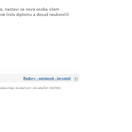
ra, nastaví se nová osoba všem
né číslo diplomu a dosud neukončili
link
Budovy - místnosti - inventář
neodpovídají skutečným uživatelům IS/STAG.