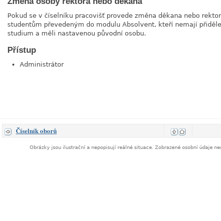
Změna osoby rektora nebo děkana
Pokud se v číselníku pracovišť provede změna děkana nebo rekto
studentům převedeným do modulu Absolvent, kteří nemají přiděle
studium a měli nastavenou původní osobu.
Přístup
Administrátor
Číselník oborů
Obrázky jsou ilustrační a nepopisují reálné situace. Zobrazené osobní údaje 