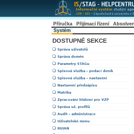
Příručka
Přijímací řízení
Absolven
Systém
DOSTUPNÉ SEKCE
Správa uživatelů
Správa domén
Parametry STAGu
Spisová služba - podací deník
Spisová služba - nastavení
Nastavení předzápisu
Matrika
Zpracování hlášení pro VZP
Správa už. profilů
Audit - administrace
Uživatelské menu
RUIAN