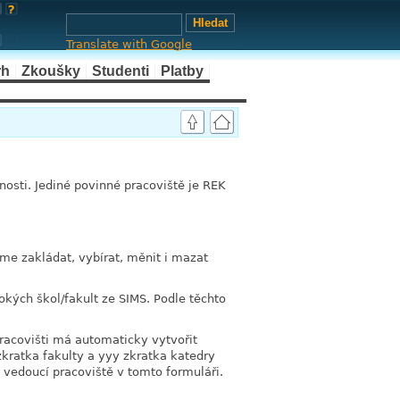
Translate with Google
rh
Zkoušky
Studenti
Platby
link
tnosti. Jediné povinné pracoviště je REK
link
me zakládat, vybírat, měnit i mazat
okých škol/fakult ze SIMS. Podle těchto
racovišti má automaticky vytvořit
kratka fakulty a yyy zkratka katedry
vedoucí pracoviště v tomto formuláři.