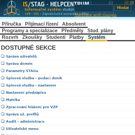
Translate with Google
Příručka
Přijímací řízení
Absolvent
Programy a specializace
Předměty
Stud. plány
Rozvrh
Zkoušky
Studenti
Platby
Systém
DOSTUPNÉ SEKCE
Správa uživatelů
Správa domén
Parametry STAGu
Spisová služba - podací deník
Spisová služba - nastavení
Nastavení předzápisu
Matrika
Zpracování hlášení pro VZP
Správa už. profilů
Audit - administrace
Uživatelské menu