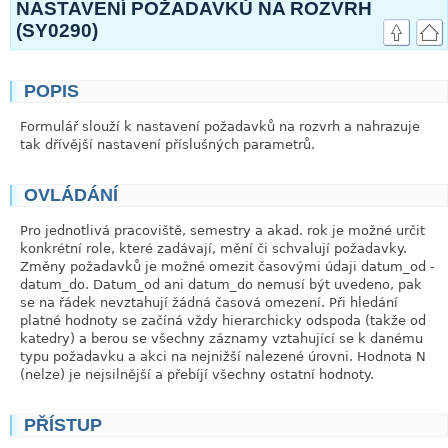
NASTAVENÍ POŽADAVKŮ NA ROZVRH
(SY0290)
POPIS
link
Formulář slouží k nastavení požadavků na rozvrh a nahrazuje
tak dřívější nastavení příslušných parametrů.
OVLÁDÁNÍ
link
Pro jednotlivá pracoviště, semestry a akad. rok je možné určit
konkrétní role, které zadávají, mění či schvalují požadavky.
Změny požadavků je možné omezit časovými údaji datum_od -
datum_do. Datum_od ani datum_do nemusí být uvedeno, pak
se na řádek nevztahují žádná časová omezení. Při hledání
platné hodnoty se začíná vždy hierarchicky odspoda (takže od
katedry) a berou se všechny záznamy vztahující se k danému
typu požadavku a akci na nejnižší nalezené úrovni. Hodnota N
(nelze) je nejsilnější a přebíjí všechny ostatní hodnoty.
PŘÍSTUP
link