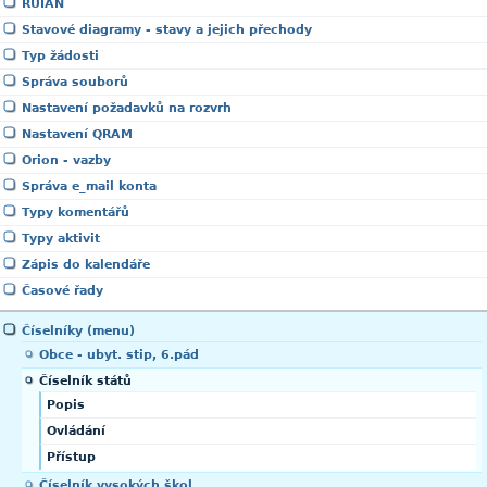
RUIAN
Stavové diagramy - stavy a jejich přechody
Typ žádosti
Správa souborů
Nastavení požadavků na rozvrh
Nastavení QRAM
Orion - vazby
Správa e_mail konta
Typy komentářů
Typy aktivit
Zápis do kalendáře
Časové řady
Číselníky (menu)
Obce - ubyt. stip, 6.pád
Číselník států
Popis
Ovládání
Přístup
Číselník vysokých škol