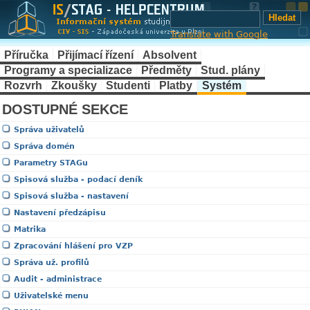
Translate with Google
Příručka
Přijímací řízení
Absolvent
Programy a specializace
Předměty
Stud. plány
Rozvrh
Zkoušky
Studenti
Platby
Systém
DOSTUPNÉ SEKCE
Správa uživatelů
Správa domén
Parametry STAGu
Spisová služba - podací deník
Spisová služba - nastavení
Nastavení předzápisu
Matrika
Zpracování hlášení pro VZP
Správa už. profilů
Audit - administrace
Uživatelské menu