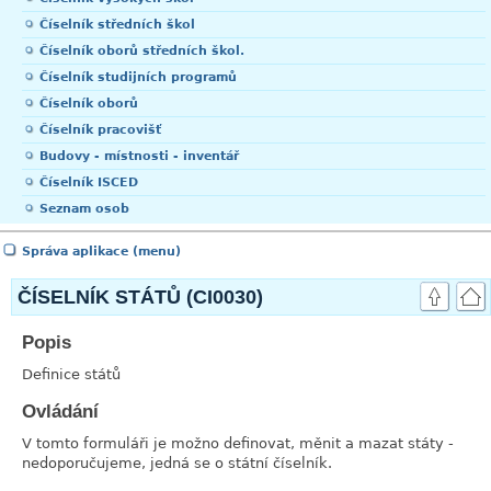
Číselník středních škol
Číselník oborů středních škol.
Číselník studijních programů
Číselník oborů
Číselník pracovišť
Budovy - místnosti - inventář
Číselník ISCED
Seznam osob
Správa aplikace (menu)
ČÍSELNÍK STÁTŮ (CI0030)
Popis
link
Definice států
Ovládání
link
V tomto formuláři je možno definovat, měnit a mazat státy -
nedoporučujeme, jedná se o státní číselník.