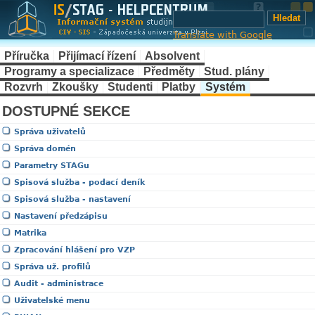
Translate with Google
Příručka
Přijímací řízení
Absolvent
Programy a specializace
Předměty
Stud. plány
Rozvrh
Zkoušky
Studenti
Platby
Systém
DOSTUPNÉ SEKCE
Správa uživatelů
Správa domén
Parametry STAGu
Spisová služba - podací deník
Spisová služba - nastavení
Nastavení předzápisu
Matrika
Zpracování hlášení pro VZP
Správa už. profilů
Audit - administrace
Uživatelské menu