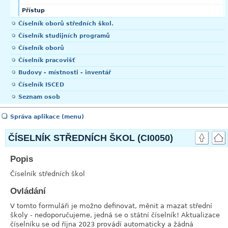
Přístup
Číselník oborů středních škol.
Číselník studijních programů
Číselník oborů
Číselník pracovišť
Budovy - místnosti - inventář
Číselník ISCED
Seznam osob
Správa aplikace (menu)
ČÍSELNÍK STŘEDNÍCH ŠKOL (CI0050)
Popis
link
Číselník středních škol
Ovládání
link
V tomto formuláři je možno definovat, měnit a mazat střední
školy - nedoporučujeme, jedná se o státní číselník! Aktualizace
číselníku se od října 2023 provádí automaticky a žádná