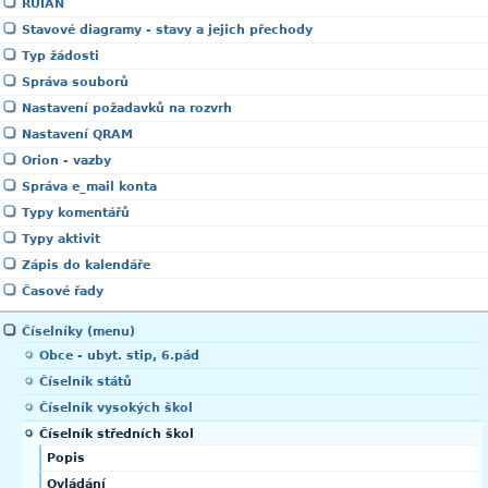
RUIAN
Stavové diagramy - stavy a jejich přechody
Typ žádosti
Správa souborů
Nastavení požadavků na rozvrh
Nastavení QRAM
Orion - vazby
Správa e_mail konta
Typy komentářů
Typy aktivit
Zápis do kalendáře
Časové řady
Číselníky (menu)
Obce - ubyt. stip, 6.pád
Číselník států
Číselník vysokých škol
Číselník středních škol
Popis
Ovládání