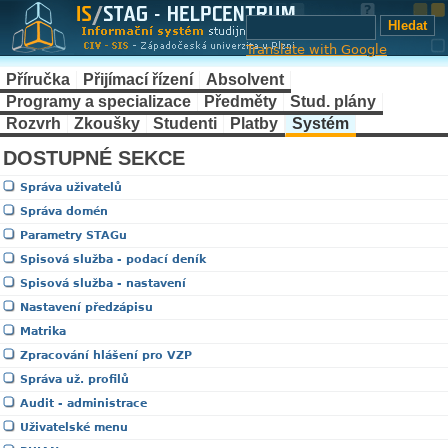
Translate with Google
Příručka
Přijímací řízení
Absolvent
Programy a specializace
Předměty
Stud. plány
Rozvrh
Zkoušky
Studenti
Platby
Systém
DOSTUPNÉ SEKCE
Správa uživatelů
Správa domén
Parametry STAGu
Spisová služba - podací deník
Spisová služba - nastavení
Nastavení předzápisu
Matrika
Zpracování hlášení pro VZP
Správa už. profilů
Audit - administrace
Uživatelské menu