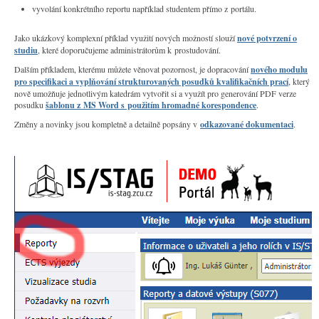
vyvolání konkrétního reportu například studentem přímo z portálu.
Jako ukázkový komplexní příklad využití nových možností slouží
nové potvrzení o
studiu
, které doporučujeme administrátorům k prostudování.
Dalším příkladem, kterému můžete věnovat pozornost, je dopracování
nového modulu
pro specifikaci a vyplňování strukturovaných posudků kvalifikačních prací
, který
nově umožňuje jednotlivým katedrám vytvořit si a využít pro generování PDF verze
posudku
šablonu z MS Word s použitím hromadné korespondence
.
Změny a novinky jsou kompletně a detailně popsány v
odkazované dokumentaci
.