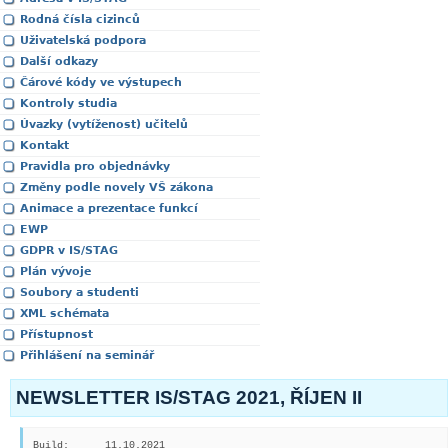
Rodná čísla cizinců
Uživatelská podpora
Další odkazy
Čárové kódy ve výstupech
Kontroly studia
Úvazky (vytíženost) učitelů
Kontakt
Pravidla pro objednávky
Změny podle novely VŠ zákona
Animace a prezentace funkcí
EWP
GDPR v IS/STAG
Plán vývoje
Soubory a studenti
XML schémata
Přístupnost
Přihlášení na seminář
NEWSLETTER IS/STAG 2021, ŘÍJEN II
Build:      11.10.2021
