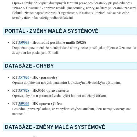
Oprava chyby při výpisu dostupných termínů praxe pro účastníky při pohledu přes
"Praxe > Účastníci" - správce neviděl jiné termíny, než ty, na které je účastník zapsaný.
Pokud uživatel napřed zobrazil "Organizace > Katalog > Pozice", tak se následně
termíny účastníka načetly podle očekávání.
PORTÁL - ZMĚNY MALÉ A SYSTÉMOVÉ
RT
359055
- Hromadné posílání e-mailů (S028)
Doplněno upozornění, že ručně přidané adresy nelze použít jako příjemce Oznámení a
že zprávu lze poslat jako E-mail.
DATABÁZE - CHYBY
RT
357826
- HK - parametry
Oprava doplňování nových parametrů k uloženým uživatelským výstupům.
RT
357828
- HK0020-oprava selectu
Oprava, aby šlo u parametrů zadat výčet hodnot oddělený čárkou.
RT
359366
- HK-oprava výběru
Poslední úprava způsobila, že ve výběru chyběli studenti, kteří nemají vložený stát
narození.
DATABÁZE - ZMĚNY MALÉ A SYSTÉMOVÉ