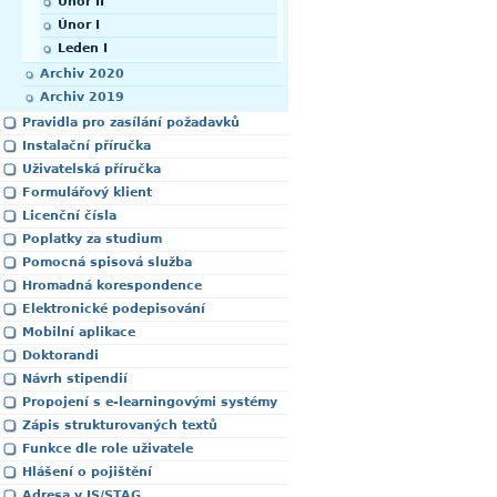
Únor II
Únor I
Leden I
Archiv 2020
Archiv 2019
Pravidla pro zasílání požadavků
Instalační příručka
Uživatelská příručka
Formulářový klient
Licenční čísla
Poplatky za studium
Pomocná spisová služba
Hromadná korespondence
Elektronické podepisování
Mobilní aplikace
Doktorandi
Návrh stipendií
Propojení s e-learningovými systémy
Zápis strukturovaných textů
Funkce dle role uživatele
Hlášení o pojištění
Adresa v IS/STAG