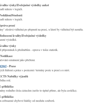
Kvalita výuky/Zveřejněné výsledky anket
adě nálezu v logách.
Prohlížení/Studenti
adě nálezu v logách.
Správa praxí
ny" zůstává viditelná po přepnutí na praxi, u které by viditelná být neměla.
Hodnocení kvality/Zveřejněné výsledky
azení výsledků.
Kvalita výuky
d připomínek k předmětům - oprava v tisku statistik.
Notifikace
čování oznámení jako přečtená.
42065
- Praxe
ch hlášení a práce s pozicemi / termíny pozic u praxí a u míst.
ECTS Nabídky výjezdů
běhu rolí.
E-přihláška
ny rodného čísla cizincům (nešlo to úplně přímo, ale byla cestička).
E-přihláška
 zobrazené chybové hlášky od modulu souborů.