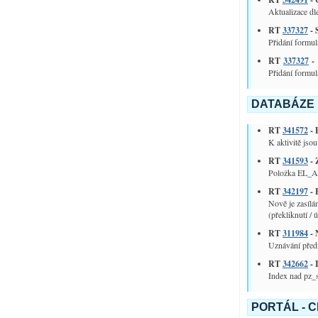
Aktualizace d
RT
337327
- 
Přidání formu
RT
337327
-
Přidání formul
DATABÁZE
RT
341572
- 
K aktivitě jsou
RT
341593
- 
Položka EL_A
RT
342197
- 
Nově je zasílá
(překliknutí / 
RT
311984
- 
Uznávání před
RT
342662
- 
Index nad pz_s
PORTÁL - 