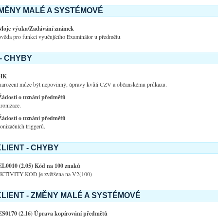
ZMĚNY MALÉ A SYSTÉMOVÉ
Moje výuka/Zadávání známek
věda pro funkci vyučujícího Examinátor u předmětu.
- CHYBY
HK
 narození může být nepovinný, úpravy kvůli CŽV a občanskému průkazu.
Žádosti o uznání předmětů
ronizace.
Žádosti o uznání předmětů
nizačních triggerů.
LIENT - CHYBY
EL0010 (2.05) Kód na 100 znaků
KTIVITY.KOD je zvětšena na V2(100)
LIENT - ZMĚNY MALÉ A SYSTÉMOVÉ
ES0170 (2.16) Úprava kopírování předmětů