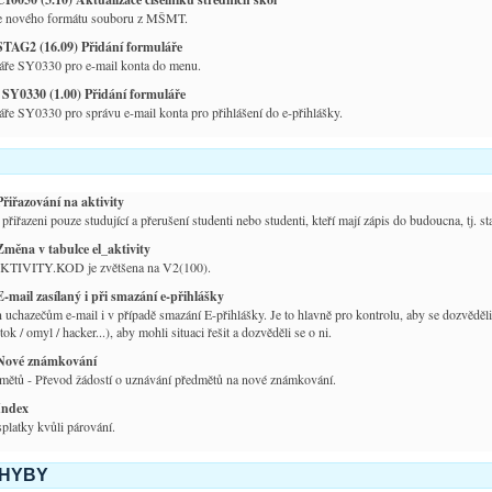
le nového formátu souboru z MŠMT.
STAG2 (16.09) Přidání formuláře
láře SY0330 pro e-mail konta do menu.
 SY0330 (1.00) Přidání formuláře
áře SY0330 pro správu e-mail konta pro přihlášení do e-přihlášky.
Přiřazování na aktivity
 přiřazeni pouze studující a přerušení studenti nebo studenti, kteří mají zápis do budoucna, tj. s
Změna v tabulce el_aktivity
KTIVITY.KOD je zvětšena na V2(100).
E-mail zasílaný i při smazání e-přihlášky
n uchazečům e-mail i v případě smazání E-přihlášky. Je to hlavně pro kontrolu, aby se dozvěděli
útok / omyl / hacker...), aby mohli situaci řešit a dozvěděli se o ni.
Nové známkování
mětů - Převod žádostí o uznávání předmětů na nové známkování.
Index
platky kvůli párování.
CHYBY