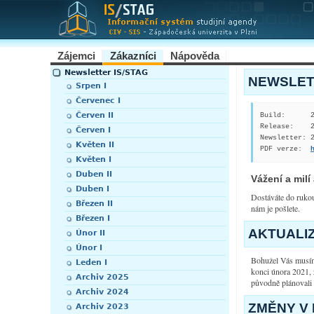
Zájemci
Zákazníci
Nápověda
Newsletter IS/STAG
NEWSLETT
Srpen I
Červenec I
Červen II
Build:      2
Release:    2
Červen I
Newsletter: 2
Květen II
PDF verze:  
Květen I
Duben II
Vážení a milí
Duben I
Dostáváte do rukou
Březen II
nám je pošlete.
Březen I
AKTUALI
Únor II
Únor I
Bohužel Vás musím
Leden I
konci února 2021,
Archiv 2025
původně plánovali
Archiv 2024
ZMĚNY V I
Archiv 2023