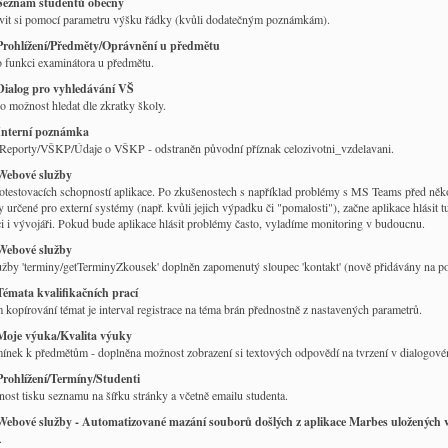
Seznam studentů obecný
vit si pomocí parametru výšku řádky (kvůli dodatečným poznámkám).
Prohlížení/Předměty/Oprávnění u předmětu
 funkci examinátora u předmětu.
Dialog pro vyhledávání VŠ
 o možnost hledat dle zkratky školy.
Interní poznámka
o Reporty/VŠKP/Údaje o VŠKP - odstraněn původní příznak celozivotni_vzdelavani.
Webové služby
testovacích schopností aplikace. Po zkušenostech s například problémy s MS Teams před někol
 určené pro externí systémy (např. kvůli jejich výpadku či "pomalosti"), začne aplikace hlásit 
i i vývojáři. Pokud bude aplikace hlásit problémy často, vyladíme monitoring v budoucnu.
Webové služby
žby 'terminy/getTerminyZkousek' doplněn zapomenutý sloupec 'kontakt' (nově přidávány na p
Témata kvalifikačních prací
kopírování témat je interval registrace na téma brán přednostně z nastavených parametrů.
Moje výuka/Kvalita výuky
ínek k předmětům - doplněna možnost zobrazení si textových odpovědí na tvrzení v dialogov
Prohlížení/Termíny/Studenti
st tisku seznamu na šířku stránky a včetně emailu studenta.
Webové služby - Automatizované mazání souborů došlých z aplikace Marbes uložených 
.