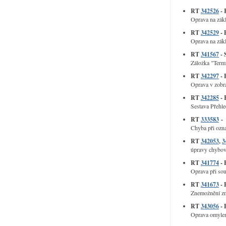
RT
342526
- 
Oprava na zákl
RT
342529
- 
Oprava na zákl
RT
341567
- 
Záložka "Termí
RT
342297
- 
Oprava v zobr
RT
342285
- 
Sestava Přehle
RT
333583
- 
Chyba při ozna
RT
342053
,
3
úpravy chybový
RT
341774
- 
Oprava při sou
RT
341673
- 
Znemožnění změ
RT
343056
- 
Oprava omylem