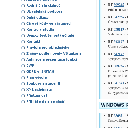
RT
309245
- 
Rodná čísla cizinců
Přidána nová i
Uživatelská podpora
RT
342936
- 
Další odkazy
Úprava tisku p
Čárové kódy ve výstupech
RT
338119
- 
Kontroly studia
Vytvořena nová
Úvazky (vytíženost) učitelů
RT
342197
- 
Kontakt
Úprava odkazu
Pravidla pro objednávky
RT
342197
Změny podle novely VŠ zákona
Vylepšení zpra
Animace a prezentace funkcí
EWP
RT
309236
- 
Do různých WS 
GDPR v IS/STAG
právo předmět 
Plán vývoje
RT
341593
- 
Soubory a studenti
Vylepšení auto
XML schémata
do vygenerova
Přístupnost
Přihlášení na seminář
WINDOWS K
RT
336821
- 
Sestava Seznam
RT
342491
- 