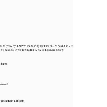
ika týdny byl upraven monitoring aplikace tak, že pokud se v ní
tuto situaci do svého monitoringu, což se následně alespoň
odzim).
ém okně.
v dočasném adresáři