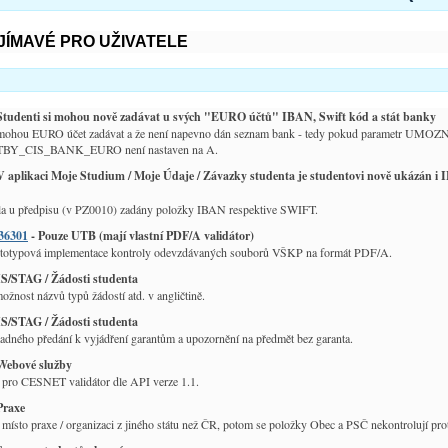
JÍMAVÉ PRO UŽIVATELE
Studenti si mohou nově zadávat u svých "EURO účtů" IBAN, Swift kód a stát banky
e mohou EURO účet zadávat a že není napevno dán seznam bank - tedy pokud parametr
ATBY_CIS_BANK_EURO není nastaven na A.
V aplikaci Moje Studium / Moje Údaje / Závazky studenta je studentovi nově ukázán 
a u předpisu (v PZ0010) zadány položky IBAN respektive SWIFT.
36301
- Pouze UTB (mají vlastní PDF/A validátor)
ototypová implementace kontroly odevzdávaných souborů VŠKP na formát PDF/A.
IS/STAG / Žádosti studenta
žnost názvů typů žádostí atd. v angličtině.
IS/STAG / Žádosti studenta
dného předání k vyjádření garantům a upozornění na předmět bez garanta.
Webové služby
 pro CESNET validátor dle API verze 1.1.
Praxe
místo praxe / organizaci z jiného státu než ČR, potom se položky Obec a PSČ nekontrolují prot