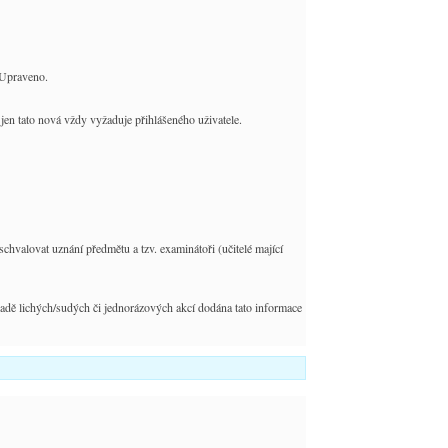
 Upraveno.
jen tato nová vždy vyžaduje přihlášeného uživatele.
valovat uznání předmětu a tzv. examinátoři (učitelé mající
adě lichých/sudých či jednorázových akcí dodána tato informace