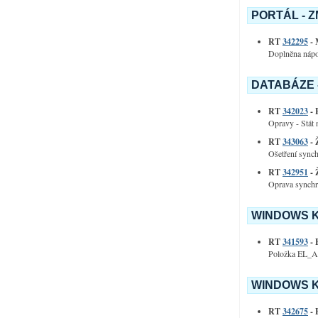
PORTÁL - 
RT
342295
- 
Doplněna nápo
DATABÁZE 
RT
342023
- 
Opravy - Stát
RT
343063
- 
Ošetření synch
RT
342951
- 
Oprava synchro
WINDOWS K
RT
341593
- 
Položka EL_A
WINDOWS K
RT
342675
- 