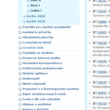
RT
342311
- 
Únor II
Možnost nasta
Únor I
Leden I
RT
342107
- 
Upraveno i pro
Archiv 2020
RT
342060
- 
Archiv 2019
Doplněn filtr i
Pravidla pro zasílání požadavků
RT
342023
- 
Instalační příručka
Ze selectu pr
Uživatelská příručka
RT
342128
- 
Formulářový klient
Vylepšení samo
Licenční čísla
hromadí zprávy
Poplatky za studium
dozvědí správc
Pomocná spisová služba
RT
342150
- 
Hromadná korespondence
Do webové slu
Elektronické podepisování
RT
342024
- 
Mobilní aplikace
Při hromadném 
Doktorandi
RT
326195
- 
Návrh stipendií
Přehled připom
Propojení s e-learningovými systémy
RT
303951
- 
Zápis strukturovaných textů
Doplněna možno
Funkce dle role uživatele
RT
341324
- 
Hlášení o pojištění
Po 30-ti dnech
Adresa v IS/STAG