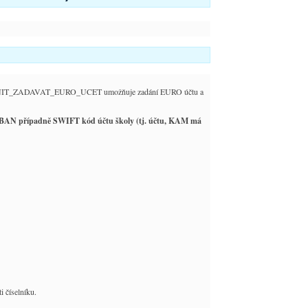
 UMOZNIT_ZADAVAT_EURO_UCET umožňuje zadání EURO účtu a
i IBAN případně SWIFT kód účtu školy (tj. účtu, KAM má
i číselníku.