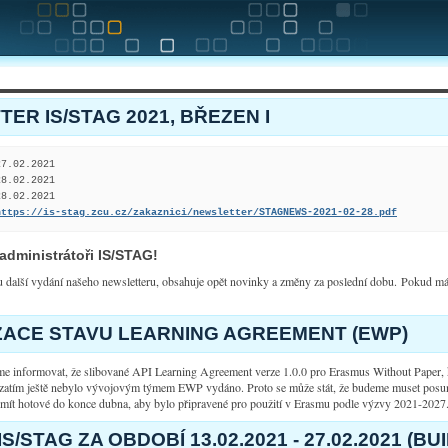
ER IS/STAG 2021, BŘEZEN I
7.02.2021

8.02.2021

8.02.2021

https://is-stag.zcu.cz/zakaznici/newsletter/STAGNEWS-2021-02-28.pdf
 administrátoři IS/STAG!
 další vydání našeho newsletteru, obsahuje opět novinky a změny za poslední dobu. Pokud m
ZACE STAVU LEARNING AGREEMENT (EWP)
e informovat, že slibované API Learning Agreement verze 1.0.0 pro Erasmus Without Paper, k
 zatím ještě nebylo vývojovým týmem EWP vydáno. Proto se může stát, že budeme muset posu
 mít hotové do konce dubna, aby bylo připravené pro použití v Erasmu podle výzvy 2021-2027
S/STAG ZA OBDOBÍ 13.02.2021 - 27.02.2021 (BU