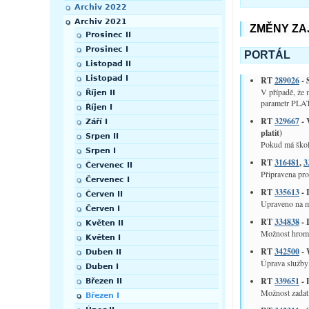
Archiv 2022
Archiv 2021
ZMĚNY ZA
Prosinec II
Prosinec I
PORTÁL
Listopad II
Listopad I
RT
289026
- 
V případě, ž
Říjen II
parametr PL
Říjen I
RT
329667
- 
Září I
platit)
Srpen II
Pokud má škol
Srpen I
RT
316481
,
3
Červenec II
Připravena pr
Červenec I
RT
335613
- 
Červen II
Upraveno na mo
Červen I
RT
334838
- 
Květen II
Možnost hroma
Květen I
RT
342500
- 
Duben II
Úprava služby
Duben I
RT
339651
- 
Březen II
Možnost zadat 
Březen I