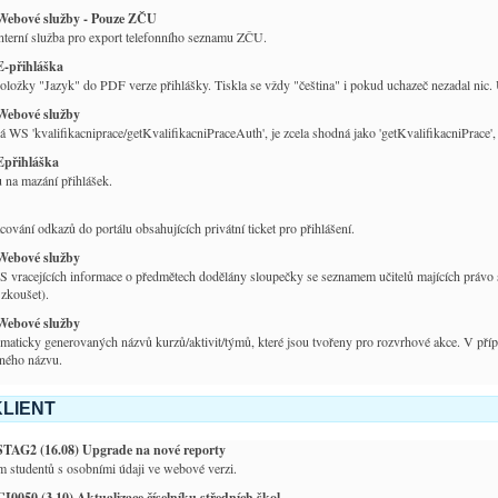
Webové služby - Pouze ZČU
nterní služba pro export telefonního seznamu ZČU.
E-přihláška
oložky "Jazyk" do PDF verze přihlášky. Tiskla se vždy "čeština" i pokud uchazeč nezadal nic.
Webové služby
 WS 'kvalifikacniprace/getKvalifikacniPraceAuth', je zcela shodná jako 'getKvalifikacniPrace', 
Epřihláška
 na mazání přihlášek.
cování odkazů do portálu obsahujících privátní ticket pro přihlášení.
Webové služby
vracejících informace o předmětech dodělány sloupečky se seznamem učitelů majících právo sch
zkoušet).
Webové služby
maticky generovaných názvů kurzů/aktivit/týmů, které jsou tvořeny pro rozvrhové akce. V příp
ného názvu.
LIENT
STAG2 (16.08) Upgrade na nové reporty
 studentů s osobními údaji ve webové verzi.
CI0050 (3.10) Aktualizace číselníku středních škol