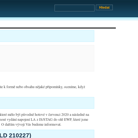
áte k formě nebo obsahu nějaké připomínky, oceníme, když
teré mělo být původně hotové v červenci 2020 a následně na
nout vydání napojení LA z IS/STAG do sítě EWP, které jsme
. O dalším vývoji Vás budeme informovat.
ILD 210227)