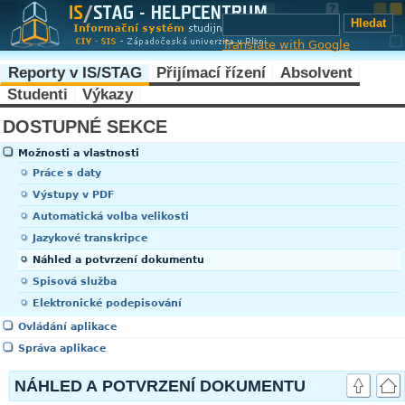
Translate with Google
Reporty v IS/STAG
Přijímací řízení
Absolvent
Studenti
Výkazy
DOSTUPNÉ SEKCE
Možnosti a vlastnosti
Práce s daty
Výstupy v PDF
Automatická volba velikosti
Jazykové transkripce
Náhled a potvrzení dokumentu
Spisová služba
Elektronické podepisování
Ovládání aplikace
Správa aplikace
NÁHLED A POTVRZENÍ DOKUMENTU