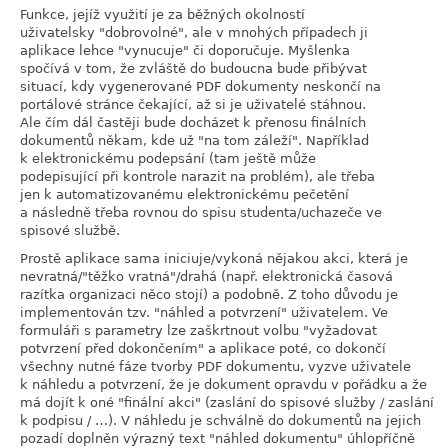
Funkce, jejíž využití je za běžných okolností
uživatelsky "dobrovolné", ale v mnohých případech ji
aplikace lehce "vynucuje" či doporučuje. Myšlenka
spočívá v tom, že zvláště do budoucna bude přibývat
situací, kdy vygenerované PDF dokumenty neskončí na
portálové stránce čekající, až si je uživatelé stáhnou.
Ale čím dál častěji bude docházet k přenosu finálních
dokumentů někam, kde už "na tom záleží". Například
k elektronickému podepsání (tam ještě může
podepisující při kontrole narazit na problém), ale třeba
jen k automatizovanému elektronickému pečetění
a následně třeba rovnou do spisu studenta/uchazeče ve
spisové službě.
Prostě aplikace sama iniciuje/vykoná nějakou akci, která je
nevratná/"těžko vratná"/drahá (např. elektronická časová
razítka organizaci něco stojí) a podobně. Z toho důvodu je
implementován tzv. "náhled a potvrzení" uživatelem. Ve
formuláři s parametry lze zaškrtnout volbu "vyžadovat
potvrzení před dokončením" a aplikace poté, co dokončí
všechny nutné fáze tvorby PDF dokumentu, vyzve uživatele
k náhledu a potvrzení, že je dokument opravdu v pořádku a že
má dojít k oné "finální akci" (zaslání do spisové služby / zaslání
k podpisu / …). V náhledu je schválně do dokumentů na jejich
pozadí doplněn výrazný text "náhled dokumentu" úhlopříčně