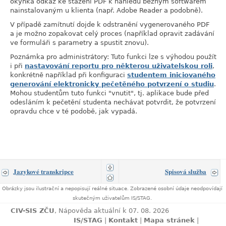
okýnka odkaz ke stažení PDF k náhledu běžným softwarem
nainstalovaným u klienta (např. Adobe Reader a podobně).
V případě zamítnutí dojde k odstranění vygenerovaného PDF
a je možno zopakovat celý proces (například opravit zadávání
ve formuláři s parametry a spustit znovu).
Poznámka pro administrátory: Tuto funkci lze s výhodou použít
i při
nastavování reportu pro některou uživatelskou roli
,
konkrétně například při konfiguraci
studentem iniciovaného
generování elektronicky pečetěného potvrzení o studiu
.
Mohou studentům tuto funkci "vnutit", tj. aplikace bude před
odesláním k pečetění studenta nechávat potvrdit, že potvrzení
opravdu chce v té podobě, jak vypadá.
Jazykové transkripce
Spisová služba
Obrázky jsou ilustrační a nepopisují reálné situace. Zobrazené osobní údaje neodpovídají
skutečným uživatelům IS/STAG.
CIV-SIS ZČU
, Nápověda aktuální k 07. 08. 2026
IS/STAG
|
Kontakt
|
Mapa stránek
|