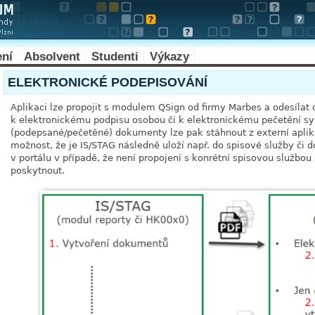
ení
Absolvent
Studenti
Výkazy
ELEKTRONICKÉ PODEPISOVÁNÍ
Aplikaci lze propojit s modulem QSign od firmy Marbes a odesíla
k elektronickému podpisu osobou či k elektronickému pečetění 
(podepsané/pečetěné) dokumenty lze pak stáhnout z externí aplika
možnost, že je IS/STAG následně uloží např. do spisové služby či
v portálu v případě, že není propojení s konrétní spisovou službou
poskytnout.