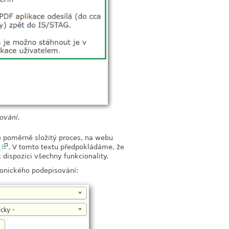
sování.
e poměrně složitý proces, na webu
e
. V tomto textu předpokládáme, že
 dispozici všechny funkcionality.
tronického podepisování: