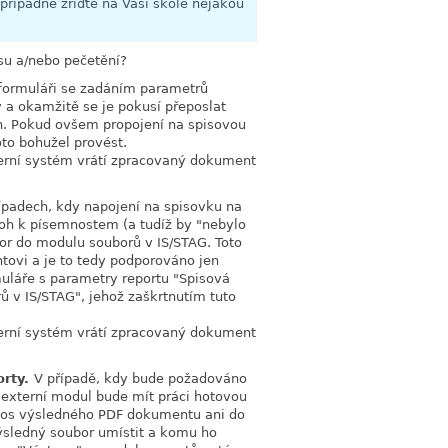
případně zřiďte na Vaší škole nějakou
isu a/nebo pečetění?
formuláři se zadáním parametrů
 a okamžitě se je pokusí přeposlat
h. Pokud ovšem propojení na spisovou
to bohužel provést.
rní systém vrátí zpracovaný dokument
ípadech, kdy napojení na spisovku na
loh k písemnostem (a tudíž by "nebylo
r do modulu souborů v IS/STAG. Toto
tovi a je to tedy podporováno jen
muláře s parametry reportu "Spisová
 v IS/STAG", jehož zaškrtnutím tuto
rní systém vrátí zpracovaný dokument
orty.
V případě, kdy bude požadováno
 externí modul bude mít práci hotovou
přenos výsledného PDF dokumentu ani do
ýsledný soubor umístit a komu ho