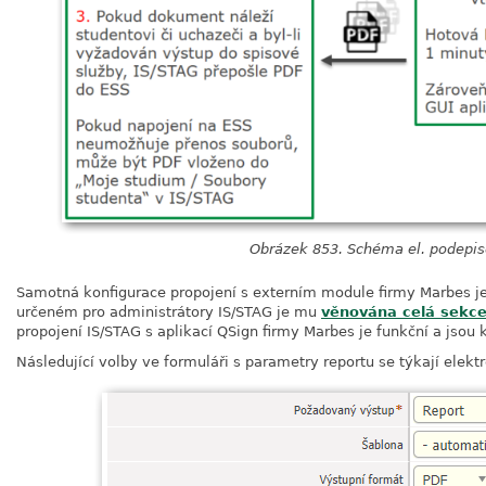
Obrázek 853. Schéma el. podepi
Samotná konfigurace propojení s externím module firmy Marbes j
určeném pro administrátory IS/STAG je mu
věnována celá sekc
propojení IS/STAG s aplikací QSign firmy Marbes je funkční a jsou k
Následující volby ve formuláři s parametry reportu se týkají elek