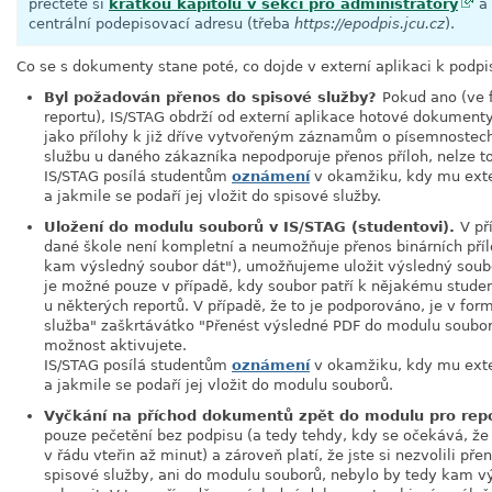
přečtěte si
krátkou kapitolu v sekci pro administrátory
a 
centrální podepisovací adresu (třeba
https://epodpis.jcu.cz
).
Co se s dokumenty stane poté, co dojde v externí aplikaci k podp
Byl požadován přenos do spisové služby?
Pokud ano (ve 
reportu), IS/STAG obdrží od externí aplikace hotové dokumenty
jako přílohy k již dříve vytvořeným záznamům o písemnostec
službu u daného zákazníka nepodporuje přenos příloh, nelze to
IS/STAG posílá studentům
oznámení
v okamžiku, kdy mu exte
a jakmile se podaří jej vložit do spisové služby.
Uložení do modulu souborů v IS/STAG (studentovi).
V př
dané škole není kompletní a neumožňuje přenos binárních pří
kam výsledný soubor dát"), umožňujeme uložit výsledný soubo
je možné pouze v případě, kdy soubor patří k nějakému studen
u některých reportů. V případě, že to je podporováno, je v for
služba" zaškrtávátko "Přenést výsledné PDF do modulu souborů
možnost aktivujete.
IS/STAG posílá studentům
oznámení
v okamžiku, kdy mu exte
a jakmile se podaří jej vložit do modulu souborů.
Vyčkání na příchod dokumentů zpět do modulu pro rep
pouze pečetění bez podpisu (a tedy tehdy, kdy se očekává, že
v řádu vteřin až minut) a zároveň platí, že jste si nezvolili 
spisové služby, ani do modulu souborů, nebylo by tedy kam v