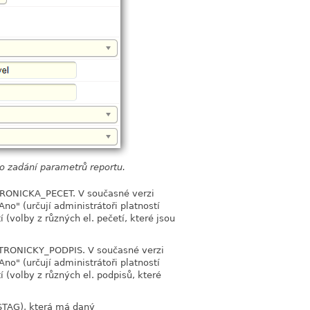
ro zadání parametrů reportu.
RONICKA_PECET. V současné verzi
no" (určují administrátoři platností
(volby z různých el. pečetí, které jsou
TRONICKY_PODPIS. V současné verzi
no" (určují administrátoři platností
(volby z různých el. podpisů, které
STAG), která má daný