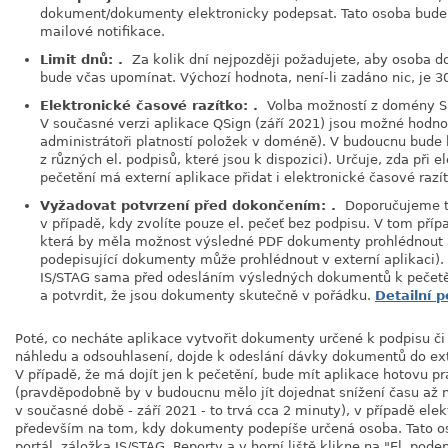
dokument/dokumenty elektronicky podepsat. Tato osoba bude
mailové notifikace.
Limit dnů: .
Za kolik dní nejpozději požadujete, aby osoba d
bude včas upomínat. Výchozí hodnota, není-li zadáno nic, je 30
Elektronické časové razítko: .
Volba možností z domény 
V současné verzi aplikace QSign (září 2021) jsou možné hodno
administrátoři platností položek v doméně). V budoucnu bude k
z různých el. podpisů, které jsou k dispozici). Určuje, zda při
pečetění má externí aplikace přidat i elektronické časové razí
Vyžadovat potvrzení před dokončením: .
Doporučujeme t
v případě, kdy zvolíte pouze el. pečeť bez podpisu. V tom příp
která by měla možnost výsledné PDF dokumenty prohlédnout a 
podepisující dokumenty může prohlédnout v externí aplikaci). 
IS/STAG sama před odesláním výsledných dokumentů k pečetěn
a potvrdit, že jsou dokumenty skutečně v pořádku.
Detailní p
Poté, co necháte aplikace vytvořit dokumenty určené k podpisu či
náhledu a odsouhlasení, dojde k odeslání dávky dokumentů do exte
V případě, že má dojít jen k pečetění, bude mít aplikace hotovu 
(pravděpodobně by v budoucnu mělo jít dojednat snížení času až n
v současné době - září 2021 - to trvá cca 2 minuty), v případě ele
především na tom, kdy dokumenty podepíše určená osoba. Tato os
portál, záložka IS/STAG, Reporty a v horní liště klikne na "El. po