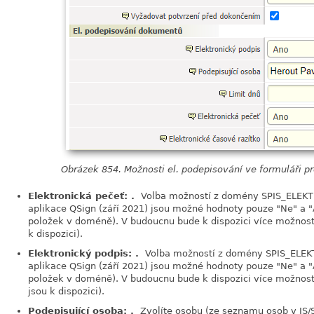
Obrázek 854. Možnosti el. podepisování ve formuláři p
Elektronická pečeť: .
Volba možností z domény SPIS_ELEKT
aplikace QSign (září 2021) jsou možné hodnoty pouze "Ne" a "A
položek v doméně). V budoucnu bude k dispozici více možností 
k dispozici).
Elektronický podpis: .
Volba možností z domény SPIS_ELEK
aplikace QSign (září 2021) jsou možné hodnoty pouze "Ne" a "A
položek v doméně). V budoucnu bude k dispozici více možností 
jsou k dispozici).
Podepisující osoba: .
Zvolíte osobu (ze seznamu osob v IS/