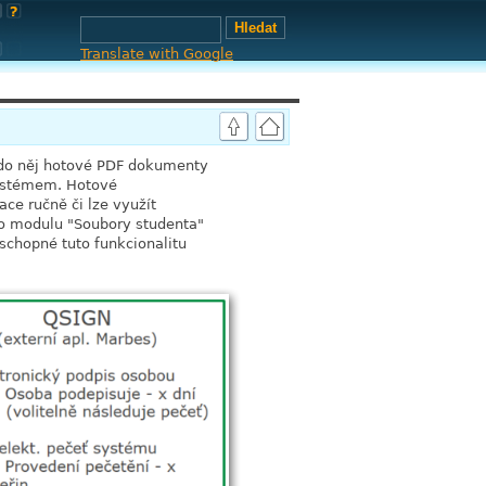
Translate with Google
t do něj hotové PDF dokumenty
systémem. Hotové
ce ručně či lze využít
 do modulu "Soubory studenta"
 schopné tuto funkcionalitu