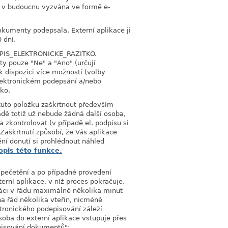
 v budoucnu vyzvána ve formě e-
okumenty podepsala. Externí aplikace ji
 dní.
SPIS_ELEKTRONICKE_RAZITKO.
ty pouze "Ne" a "Ano" (určují
 dispozici více možností (volby
 elektronickém podepsání a/nebo
tko.
uto položku zaškrtnout především
adě totiž už nebude žádná další osoba,
zkontrolovat (v případě el. podpisu si
Zaškrtnutí způsobí, že Vás aplikace
í donutí si prohlédnout náhled
opis této funkce.
 pečetění a po případné provedení
rní aplikace, v níž proces pokračuje.
práci v řádu maximálně několika minut
a řád několika vteřin, nicméně
ktronického podepisování záleží
oba do externí aplikace vstupuje přes
depisování dokumentů":