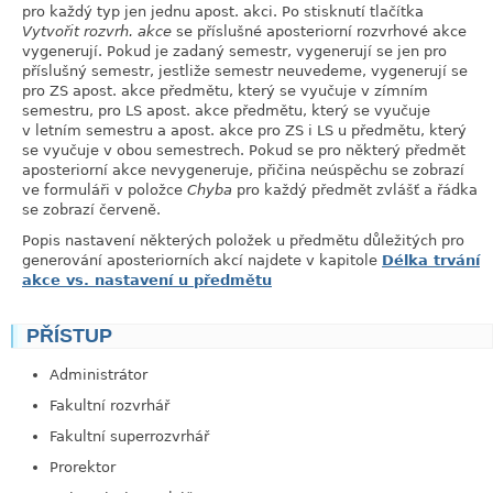
pro každý typ jen jednu apost. akci. Po stisknutí tlačítka
Vytvořit rozvrh. akce
se příslušné aposteriorní rozvrhové akce
vygenerují. Pokud je zadaný semestr, vygenerují se jen pro
příslušný semestr, jestliže semestr neuvedeme, vygenerují se
pro ZS apost. akce předmětu, který se vyučuje v zímním
semestru, pro LS apost. akce předmětu, který se vyučuje
v letním semestru a apost. akce pro ZS i LS u předmětu, který
se vyučuje v obou semestrech. Pokud se pro některý předmět
aposteriorní akce nevygeneruje, přičina neúspěchu se zobrazí
ve formuláři v položce
Chyba
pro každý předmět zvlášť a řádka
se zobrazí červeně.
Popis nastavení některých položek u předmětu důležitých pro
generování aposteriorních akcí najdete v kapitole
Délka trvání
akce vs. nastavení u předmětu
PŘÍSTUP
link
Administrátor
Fakultní rozvrhář
Fakultní superrozvrhář
Prorektor