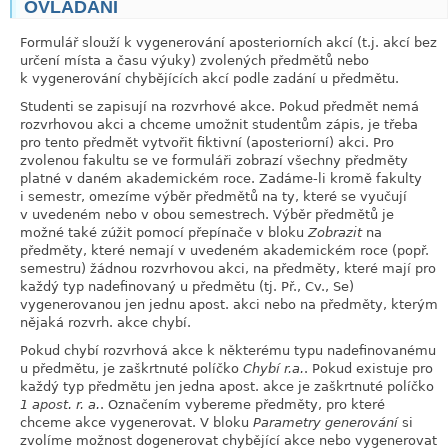
OVLÁDÁNÍ
link
Formulář slouží k vygenerování aposteriorních akcí (t.j. akcí bez
určení místa a času výuky) zvolených předmětů nebo
k vygenerování chybějících akcí podle zadání u předmětu.
Studenti se zapisují na rozvrhové akce. Pokud předmět nemá
rozvrhovou akci a chceme umožnit studentům zápis, je třeba
pro tento předmět vytvořit fiktivní (aposteriorní) akci. Pro
zvolenou fakultu se ve formuláři zobrazí všechny předměty
platné v daném akademickém roce. Zadáme-li kromě fakulty
i semestr, omezíme výběr předmětů na ty, které se vyučují
v uvedeném nebo v obou semestrech. Výběr předmětů je
možné také zúžit pomocí přepínače v bloku
Zobrazit
na
předměty, které nemají v uvedeném akademickém roce (popř.
semestru) žádnou rozvrhovou akci, na předměty, které mají pro
každý typ nadefinovaný u předmětu (tj. Př., Cv., Se)
vygenerovanou jen jednu apost. akci nebo na předměty, kterým
nějaká rozvrh. akce chybí.
Pokud chybí rozvrhová akce k některému typu nadefinovanému
u předmětu, je zaškrtnuté políčko
Chybí r.a.
. Pokud existuje pro
každý typ předmětu jen jedna apost. akce je zaškrtnuté políčko
1 apost. r. a.
. Označením vybereme předměty, pro které
chceme akce vygenerovat. V bloku
Parametry generování
si
zvolíme možnost dogenerovat chybějící akce nebo vygenerovat