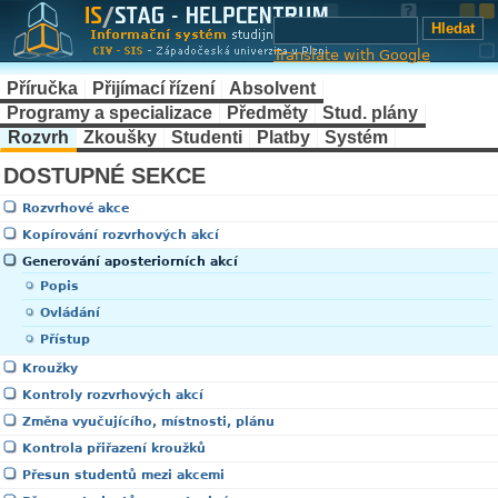
Translate with Google
Příručka
Přijímací řízení
Absolvent
Programy a specializace
Předměty
Stud. plány
Rozvrh
Zkoušky
Studenti
Platby
Systém
DOSTUPNÉ SEKCE
Rozvrhové akce
Kopírování rozvrhových akcí
Generování aposteriorních akcí
Popis
Ovládání
Přístup
Kroužky
Kontroly rozvrhových akcí
Změna vyučujícího, místnosti, plánu
Kontrola přiřazení kroužků
Přesun studentů mezi akcemi