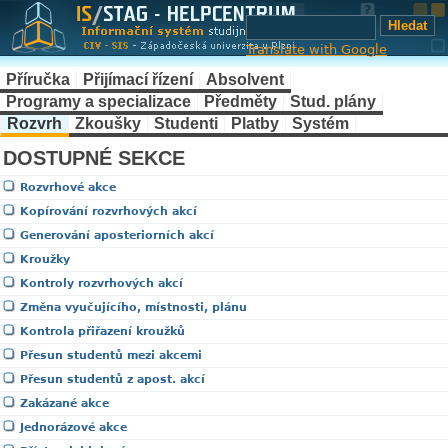
Translate with Google
Příručka
Přijímací řízení
Absolvent
Programy a specializace
Předměty
Stud. plány
Rozvrh
Zkoušky
Studenti
Platby
Systém
DOSTUPNÉ SEKCE
Rozvrhové akce
Kopírování rozvrhových akcí
Generování aposteriorních akcí
Kroužky
Kontroly rozvrhových akcí
Změna vyučujícího, místnosti, plánu
Kontrola přiřazení kroužků
Přesun studentů mezi akcemi
Přesun studentů z apost. akcí
Zakázané akce
Jednorázové akce