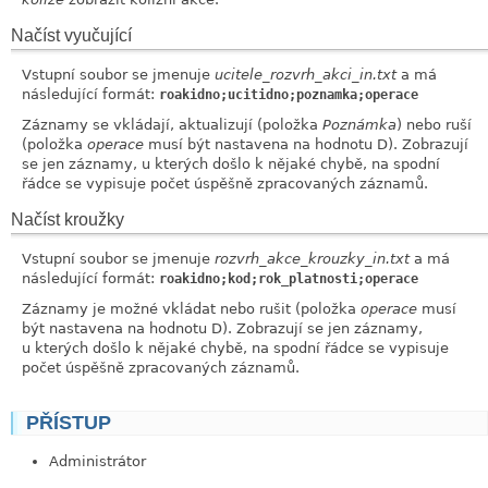
Načíst vyučující
Vstupní soubor se jmenuje
ucitele_rozvrh_akci_in.txt
a má
následující formát:
roakidno;ucitidno;poznamka;operace
Záznamy se vkládají, aktualizují (položka
Poznámka
) nebo ruší
(položka
operace
musí být nastavena na hodnotu D). Zobrazují
se jen záznamy, u kterých došlo k nějaké chybě, na spodní
řádce se vypisuje počet úspěšně zpracovaných záznamů.
Načíst kroužky
Vstupní soubor se jmenuje
rozvrh_akce_krouzky_in.txt
a má
následující formát:
roakidno;kod;rok_platnosti;operace
Záznamy je možné vkládat nebo rušit (položka
operace
musí
být nastavena na hodnotu D). Zobrazují se jen záznamy,
u kterých došlo k nějaké chybě, na spodní řádce se vypisuje
počet úspěšně zpracovaných záznamů.
PŘÍSTUP
link
Administrátor