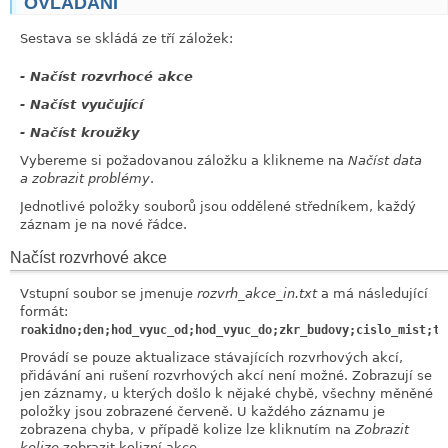
OVLÁDÁNÍ
link
Sestava se skládá ze tří záložek:
- Načíst rozvrhocé akce
- Načíst vyučující
- Načíst kroužky
Vybereme si požadovanou záložku a klikneme na
Načíst data
a zobrazit problémy
.
Jednotlivé položky souborů jsou oddělené středníkem, každý
záznam je na nové řádce.
Načíst rozvrhové akce
Vstupní soubor se jmenuje
rozvrh_akce_in.txt
a má následující
formát:
roakidno;den;hod_vyuc_od;hod_vyuc_do;zkr_budovy;cislo_mist;ty
Provádí se pouze aktualizace stávajících rozvrhových akcí,
přidávání ani rušení rozvrhových akcí není možné. Zobrazují se
jen záznamy, u kterých došlo k nějaké chybě, všechny měněné
položky jsou zobrazené červeně. U každého záznamu je
zobrazena chyba, v případě kolize lze kliknutím na
Zobrazit
kolize
zobrazit kolizní akce.