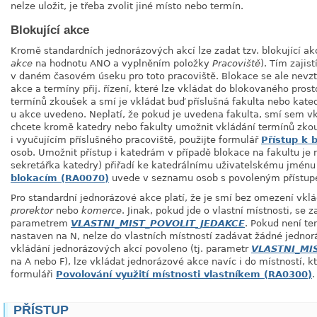
nelze uložit, je třeba zvolit jiné místo nebo termín.
Blokující akce
Kromě standardních jednorázových akcí lze zadat tzv. blokující 
akce
na hodnotu ANO a vyplněním položky
Pracoviště
). Tím zajis
v daném časovém úseku pro toto pracoviště. Blokace se ale nevz
akce a termíny přij. řízení, které lze vkládat do blokovaného pro
termínů zkoušek a smí je vkládat buď příslušná fakulta nebo kated
u akce uvedeno. Neplatí, že pokud je uvedena fakulta, smí sem vkl
chcete kromě katedry nebo fakulty umožnit vkládání termínů zko
i vyučujícím příslušného pracoviště, použijte formulář
Přístup k 
osob. Umožnit přístup i katedrám v případě blokace na fakultu je 
sekretářka katedry) přiřadí ke katedrálnímu uživatelskému jmén
blokacím (RA0070)
uvede v seznamu osob s povoleným přístup
Pro standardní jednorázové akce platí, že je smí bez omezení vklá
prorektor
nebo
komerce
. Jinak, pokud jde o vlastní místnosti, se 
parametrem
VLASTNI_MIST_POVOLIT_JEDAKCE
. Pokud není te
nastaven na N, nelze do vlastních místností zadávat žádné jednor
vkládání jednorázových akcí povoleno (tj. parametr
VLASTNI_MI
na A nebo F), lze vkládat jednorázové akce navíc i do místností, k
formuláři
Povolování využití místnosti vlastníkem (RA0300)
.
PŘÍSTUP