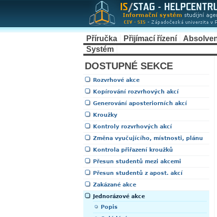
Příručka
Přijímací řízení
Absolven
Systém
DOSTUPNÉ SEKCE
Rozvrhové akce
Kopírování rozvrhových akcí
Generování aposteriorních akcí
Kroužky
Kontroly rozvrhových akcí
Změna vyučujícího, místnosti, plánu
Kontrola přiřazení kroužků
Přesun studentů mezi akcemi
Přesun studentů z apost. akcí
Zakázané akce
Jednorázové akce
Popis