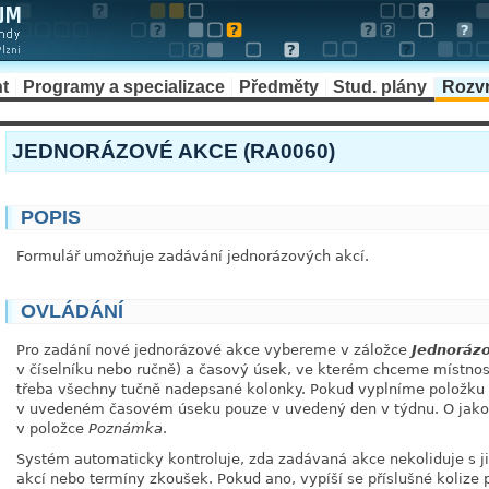
t
Programy a specializace
Předměty
Stud. plány
Rozv
JEDNORÁZOVÉ AKCE (RA0060)
POPIS
Formulář umožňuje zadávání jednorázových akcí.
OVLÁDÁNÍ
Pro zadání nové jednorázové akce vybereme v záložce
Jednoráz
v číselníku nebo ručně) a časový úsek, ve kterém chceme místnost 
třeba všechny tučně nadepsané kolonky. Pokud vyplníme položku
v uvedeném časovém úseku pouze v uvedený den v týdnu. O jakou 
v položce
Poznámka
.
Systém automaticky kontroluje, zda zadávaná akce nekoliduje s j
akcí nebo termíny zkoušek. Pokud ano, vypíší se příslušné kolize