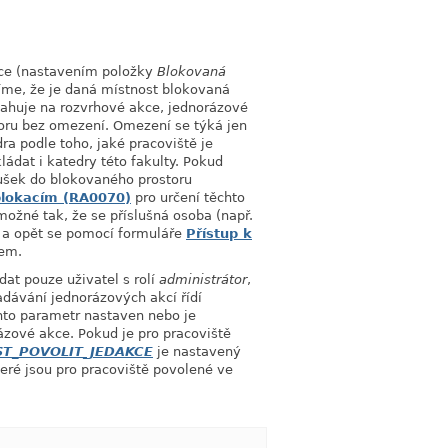
akce (nastavením položky
Blokovaná
tíme, že je daná místnost blokovaná
tahuje na rozvrhové akce, jednorázové
storu bez omezení. Omezení se týká jen
ra podle toho, jaké pracoviště je
ádat i katedry této fakulty. Pokud
ušek do blokovaného prostoru
blokacím (RA0070)
pro určení těchto
možné tak, že se příslušná osoba (např.
u a opět se pomocí formuláře
Přístup k
em.
dat pouze uživatel s rolí
administrátor
,
zadávání jednorázových akcí řídí
nto parametr nastaven nebo je
ázové akce. Pokud je pro pracoviště
ST_POVOLIT_JEDAKCE
je nastavený
teré jsou pro pracoviště povolené ve
link