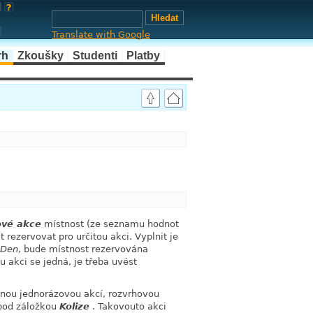
Translate with Google
rh
Zkoušky
Studenti
Platby
link
link
ové akce
místnost (ze seznamu hodnot
rezervovat pro určitou akci. Vyplnit je
Den
, bude místnost rezervována
akci se jedná, je třeba uvést
inou jednorázovou akcí, rozvrhovou
 pod záložkou
Kolize
. Takovouto akci