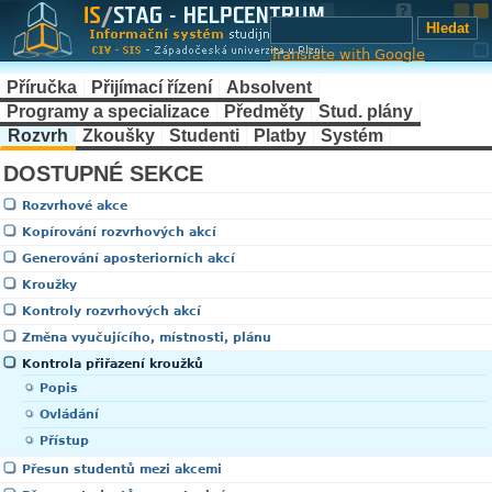
Translate with Google
Příručka
Přijímací řízení
Absolvent
Programy a specializace
Předměty
Stud. plány
Rozvrh
Zkoušky
Studenti
Platby
Systém
DOSTUPNÉ SEKCE
Rozvrhové akce
Kopírování rozvrhových akcí
Generování aposteriorních akcí
Kroužky
Kontroly rozvrhových akcí
Změna vyučujícího, místnosti, plánu
Kontrola přiřazení kroužků
Popis
Ovládání
Přístup
Přesun studentů mezi akcemi