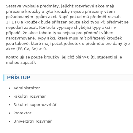
Sestava vypisuje předměty, jejichž rozvrhové akce mají
přiřazené kroužky a tyto kroužky nejsou přiřazeny všem
požadovaným typům akcí. Např. pokud má předmět rozsah
1+1+0 a kroužek bude přiřazen pouze akci typu Př, předmět se
nepodaří zapsat. Kontrola vypisuje chybějící typy akcí i v
případě, že akce tohoto typu nejsou pro předmět vůbec
narozvrhované. Typy akcí, které musí mít přiřazený kroužek
jsou takové, které mají počet jednotek u předmětu pro daný typ
akce (Př, Cv, Se) > 0.
Kontrolují se pouze kroužky, jejichž plán>0 (tj. studenti si je
mohou zapsat).
PŘÍSTUP
link
Administrátor
Fakultní rozvrhář
Fakultní superrozvrhář
Prorektor
Univerzitní rozvrhář