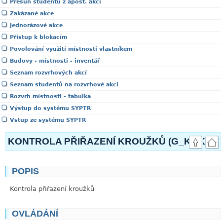
Přesun studentů z apost. akcí
Zakázané akce
Jednorázové akce
Přístup k blokacím
Povolování využití místnosti vlastníkem
Budovy - místnosti - inventář
Seznam rozvrhových akcí
Seznam studentů na rozvrhové akci
Rozvrh místnosti - tabulka
Výstup do systému SYPTR
Vstup ze systému SYPTR
KONTROLA PŘIŘAZENÍ KROUŽKŮ (G_KOKR)
POPIS
link
Kontrola přiřazení kroužků
OVLÁDÁNÍ
link