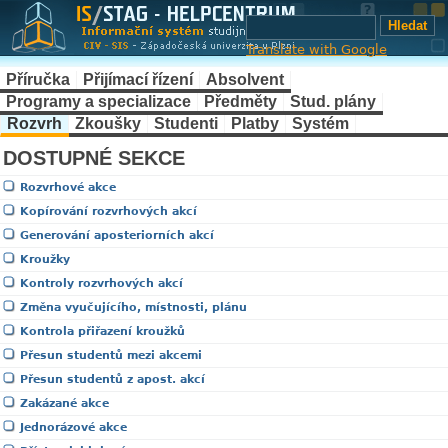
Translate with Google
Příručka
Přijímací řízení
Absolvent
Programy a specializace
Předměty
Stud. plány
Rozvrh
Zkoušky
Studenti
Platby
Systém
DOSTUPNÉ SEKCE
Rozvrhové akce
Kopírování rozvrhových akcí
Generování aposteriorních akcí
Kroužky
Kontroly rozvrhových akcí
Změna vyučujícího, místnosti, plánu
Kontrola přiřazení kroužků
Přesun studentů mezi akcemi
Přesun studentů z apost. akcí
Zakázané akce
Jednorázové akce