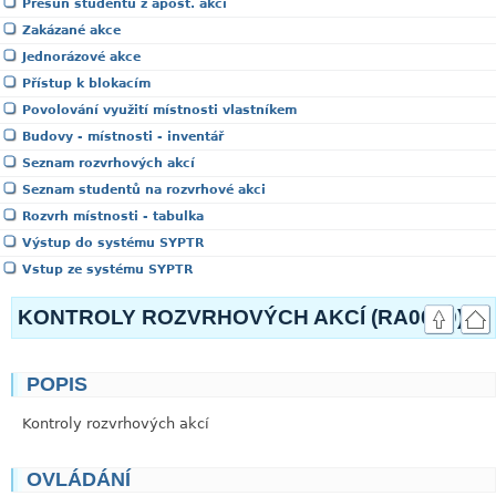
Přesun studentů z apost. akcí
Zakázané akce
Jednorázové akce
Přístup k blokacím
Povolování využití místnosti vlastníkem
Budovy - místnosti - inventář
Seznam rozvrhových akcí
Seznam studentů na rozvrhové akci
Rozvrh místnosti - tabulka
Výstup do systému SYPTR
Vstup ze systému SYPTR
KONTROLY ROZVRHOVÝCH AKCÍ (RA0030)
POPIS
link
Kontroly rozvrhových akcí
OVLÁDÁNÍ
link