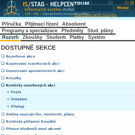
Translate with Google
Příručka
Přijímací řízení
Absolvent
Programy a specializace
Předměty
Stud. plány
Rozvrh
Zkoušky
Studenti
Platby
Systém
DOSTUPNÉ SEKCE
Rozvrhové akce
Kopírování rozvrhových akcí
Generování aposteriorních akcí
Kroužky
Kontroly rozvrhových akcí
Popis
Ovládání
Přístup
Změna vyučujícího, místnosti, plánu
Kontrola přiřazení kroužků
Přesun studentů mezi akcemi