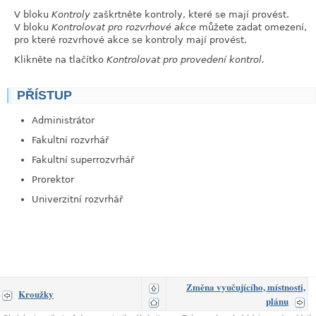
V bloku
Kontroly
zaškrtněte kontroly, které se mají provést.
V bloku
Kontrolovat pro rozvrhové akce
můžete zadat omezení,
pro které rozvrhové akce se kontroly mají provést.
Klikněte na tlačítko
Kontrolovat pro provedení kontrol.
PŘÍSTUP
link
Administrátor
Fakultní rozvrhář
Fakultní superrozvrhář
Prorektor
Univerzitní rozvrhář
Změna vyučujícího, místnosti,
Kroužky
plánu