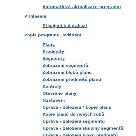
Automatická aktualizace programu
Přihlášení
Připojení k databázi
Popis programu, ovládání
Plány
Předměty
Segmenty
Zobrazení segmentů
Zobrazení bloků plánu
Zobrazení předmětů plánu
Kontroly
Otevřené plány
Nastavení
Úprava / založení / kopie plánu
Kopie plánů do nových roků
Úprava / založení segmentu
Úprava / založení skupiny segmentů
Úprava / založení bloku předmětů