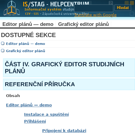
Translate with Google
Editor plánů — demo
Grafický editor plánů
DOSTUPNÉ SEKCE
Editor plánů — demo
Grafický editor plánů
ČÁST IV. GRAFICKÝ EDITOR STUDIJNÍCH
PLÁNŮ
REFERENČNÍ PŘÍRUČKA
Obsah
Editor plánů — demo
Instalace a spuštění
Přihlášení
Připojení k databázi