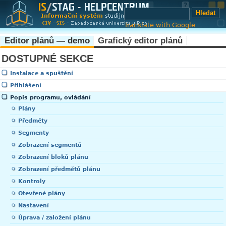
Translate with Google
Editor plánů — demo
Grafický editor plánů
DOSTUPNÉ SEKCE
Instalace a spuštění
Přihlášení
Popis programu, ovládání
Plány
Předměty
Segmenty
Zobrazení segmentů
Zobrazení bloků plánu
Zobrazení předmětů plánu
Kontroly
Otevřené plány
Nastavení
Úprava / založení plánu