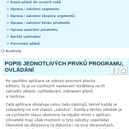
Kopie plánů do nových roků
Úprava / založení segmentu
Úprava / založení skupiny segmentů
Úprava / založení bloku předmětů
Úprava umístění předmětu
Rychlé vyhledání
Porovnání plánů
Kontroly
POPIS JEDNOTLIVÝCH PRVKŮ PROGRAMU,
OVLÁDÁNÍ
Po spuštění aplikace se zobrazí pracovní plocha
editoru. Ta je ve výchozím nastavení rozdělena na tři
základní oblasti: vyhledávání, zobrazení plánů
a nástroje.
Celá aplikace obsahuje celou řadu nástrojů, téměř každý je
zobrazený ve své vlastní
„
záložce
“
. Každá z těchto záložek je
ve výchozím stavu ukotvena na nějaké místo v aplikaci.
Uživatelé mají však možnost si tyto záložky uspořádat
libovolně na obrazovce (a dokonce i na více obrazovkách,