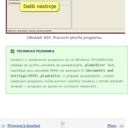
Obrázek 835. Pracovní plocha programu.
TECHNICKÁ POZNÁMKA
Soubory s nastavením programu se ve Windows XP/2000/Vista
.planEditor
ukládají do profilu uživatele do podadresáře
. Tedy
C:\Documents and
například (pro uživatele PEPA) do adresáře
Settings\PEPA\.planEditor
. V případě závažnějšího
„
rozbití
“
nastavení programu může pomoci všechny soubory v tomto adresáři
smazat — program se spustí ve výchozím nastavení.
Připojení k databázi
Plány