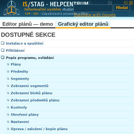
Translate with Google
Editor plánů — demo
Grafický editor plánů
DOSTUPNÉ SEKCE
Instalace a spuštění
Přihlášení
Popis programu, ovládání
Plány
Předměty
Segmenty
Zobrazení segmentů
Zobrazení bloků plánu
Zobrazení předmětů plánu
Kontroly
Otevřené plány
Nastavení
Úprava / založení / kopie plánu