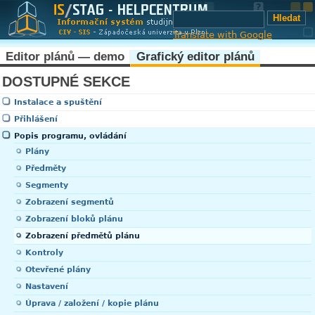
Translate with Google
Editor plánů — demo
Grafický editor plánů
DOSTUPNÉ SEKCE
Instalace a spuštění
Přihlášení
Popis programu, ovládání
Plány
Předměty
Segmenty
Zobrazení segmentů
Zobrazení bloků plánu
Zobrazení předmětů plánu
Kontroly
Otevřené plány
Nastavení
Úprava / založení / kopie plánu