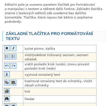
Editační pole je uvozeno panelem tlačítek pro formátování
a manipulaci s textem a některé další funkce. Základní tlačítka
známé z textových editorů zde uvedeme bez dalšího
komentáře. Tlačítka, která nejsou tak běžná si popíšeme
podrobněji.
ZÁKLADNÍ TLAČÍTKA PRO FORMÁTOVÁNÍ
link
TEXTU
link
tučné písmo, italika
vložit/odebrat číslovaný seznam, seznam
odrážek
vrátit poslední krok (undo), znovu provést
poslední krok (redo)
vyjmout označený text
kopírovat označený text do schránky, vložit
obsah schránky
tisk
hledat