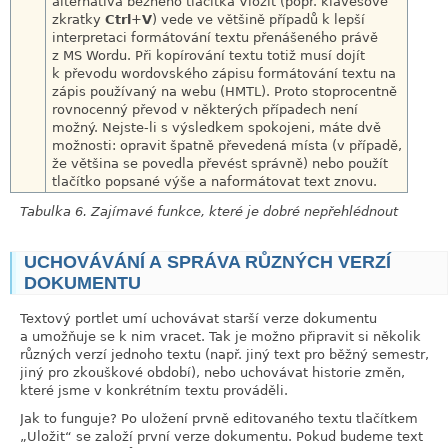
alternativa běžného tlačítka Vložit (popř. klávesové
zkratky
Ctrl
+
V
) vede ve většině případů k lepší
interpretaci formátování textu přenášeného právě
z MS Wordu. Při kopírování textu totiž musí dojít
k převodu wordovského zápisu formátování textu na
zápis používaný na webu (HMTL). Proto stoprocentně
rovnocenný převod v některých případech není
možný. Nejste-li s výsledkem spokojeni, máte dvě
možnosti: opravit špatně převedená místa (v případě,
že většina se povedla převést správně) nebo použít
tlačítko popsané výše a naformátovat text znovu.
Tabulka 6. Zajímavé funkce, které je dobré nepřehlédnout
UCHOVÁVÁNÍ A SPRÁVA RŮZNÝCH VERZÍ
link
DOKUMENTU
Textový portlet umí uchovávat starší verze dokumentu
a umožňuje se k nim vracet. Tak je možno připravit si několik
různých verzí jednoho textu (např. jiný text pro běžný semestr,
jiný pro zkouškové období), nebo uchovávat historie změn,
které jsme v konkrétním textu prováděli.
Jak to funguje? Po uložení prvně editovaného textu tlačítkem
„
Uložit
“
se založí první verze dokumentu. Pokud budeme text