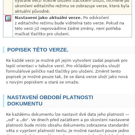
vybrané verzi včetně uložení tlačítkem Uložit, nicméně po
ukončení editačního režimu se zobrazuje verze, která byla
aktuální původně.
Nastavení jako aktuální verze.
Po odskočení
z editačního režimu bude viditelná tato verze. Pokud na
této verzi již neprovádíme žádné změny, není potřeba
mačkat tlačítko pro uložení.
POPISEK TÉTO VERZE.
link
Ke každé verzi je možné při jejím vytvoření zadat popisek pro
lepší orientaci v tabulce verzí. Pro vkládání popisku slouží
formulářové políčko nad tlačítky pro uložení. Změnit tento
popisek je možné pouze tak, že se daná verze uloží jako nová
s novým popiskem a stará se smaže.
NASTAVENÍ OBDOBÍ PLATNOSTI
link
DOKUMENTU
Ke každému dokumentu lze nastavit dvě data jeho platnosti —
„
od
“
a
„
do
“
. Ve dnech před začátkem a po skončení nastavené
platnosti bude místo obsahu dokumentu zobrazena standardní
věta o vypršení platnosti textu. Je možné nastavit pouze jedno