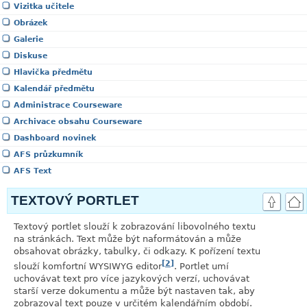
Vizitka učitele
Obrázek
Galerie
Diskuse
Hlavička předmětu
Kalendář předmětu
Administrace Courseware
Archivace obsahu Courseware
Dashboard novinek
AFS průzkumník
AFS Text
TEXTOVÝ PORTLET
Textový portlet slouží k zobrazování libovolného textu
na stránkách. Text může být naformátován a může
obsahovat obrázky, tabulky, či odkazy. K pořízení textu
[2]
slouží komfortní
WYSIWYG
editor
. Portlet umí
uchovávat text pro více jazykových verzí, uchovávat
starší verze dokumentu a může být nastaven tak, aby
zobrazoval text pouze v určitém kalendářním období.