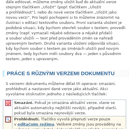
dále editovat, můžeme změny uložit buď do aktuální verze
stejným tlačítkem
„
Uložit
“
(popř. tlačítkem
„
Uložit
a prohlédnout
“
), nebo do nové verze tlačítkem
„
Uložit jako
novou verzi
“
. Pro lepší pochopení si to můžeme znázornit na
ilustraci s editací textového souboru. První varianta uložení je
podobná situaci, kdy bychom otevřeli soubor s textem, provedli
změny (např. vymazali nějaké odstavce a nějaké přidali)
a soubor uložili — text před prováděním změn se nahradí
upraveným textem. Druhá varianta uložení odpovídá situaci,
kdy bychom soubor s textem po změnách uložili pod novým
jménem, tedy bychom měli soubory dva — jeden s původním
textem, jeden s upraveným.
PRÁCE S RŮZNÝMI VERZEMI DOKUMENTU
link
S verzemi dokumentu můžeme dělat tři operace: smazání,
prohlédnutí a nastavení dané verze jako aktuální. Akci
vyvoláme stisknutím jednoho z následujících tlačítek:
Smazání.
Pokud je smazána aktuální verze, stane se
aktuální automaticky nejbližší novější, případně starší,
pokud byla smazána nejnovější verze.
Prohlédnutí.
Tlačítko vyvolá přepnutí verze pouze
v
editačním režimu
. Veškeré změny jsou prováděny na