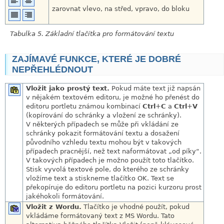
zarovnat vlevo, na střed, vpravo, do bloku
Tabulka 5. Základní tlačítka pro formátování textu
ZAJÍMAVÉ FUNKCE, KTERÉ JE DOBRÉ
link
NEPŘEHLÉDNOUT
link
Vložit jako prostý text.
Pokud máte text již napsán
v nějakém textovém editoru, je možné ho přenést do
editoru portletu známou kombinací
Ctrl
+
C
a
Ctrl
+
V
(kopírování do schránky a vložení ze schránky).
V některých případech se může při vkládání ze
schránky pokazit formátování textu a dosažení
původního vzhledu textu mohou být v takových
případech pracnější, než text naformátovat
„
od píky
“
.
V takových případech je možno použít toto tlačítko.
Stisk vyvolá textové pole, do kterého ze schránky
vložíme text a stiskneme tlačítko OK. Text se
překopíruje do editoru portletu na pozici kurzoru prost
jakéhokoli formátování.
Vložit z Wordu.
Tlačítko je vhodné použít, pokud
vkládáme formátovaný text z MS Wordu. Tato