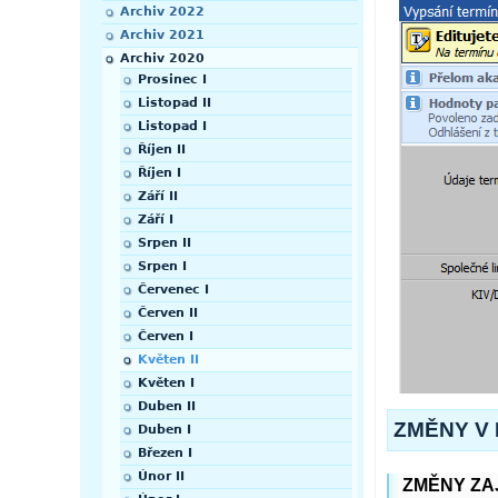
Archiv 2022
Archiv 2021
Archiv 2020
Prosinec I
Listopad II
Listopad I
Říjen II
Říjen I
Září II
Září I
Srpen II
Srpen I
Červenec I
Červen II
Červen I
Květen II
Květen I
Duben II
ZMĚNY V I
Duben I
Březen I
Únor II
ZMĚNY ZA