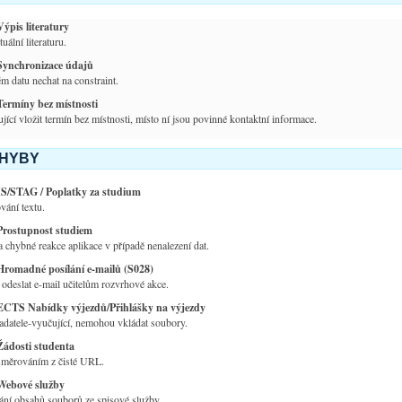
Výpis literatury
uální literaturu.
Synchronizace údajů
m datu nechat na constraint.
Termíny bez místnosti
cí vložit termín bez místnosti, místo ní jsou povinné kontaktní informace.
CHYBY
IS/STAG / Poplatky za studium
ání textu.
Prostupnost studiem
 chybné reakce aplikace v případě nenalezení dat.
Hromadné posílání e-mailů (S028)
deslat e-mail učitelům rozvrhové akce.
ECTS Nabídky výjezdů/Přihlášky na výjezdy
datele-vyučující, nemohou vkládat soubory.
Žádosti studenta
směrováním z čisté URL.
Webové služby
ní obsahů souborů ze spisové služby.