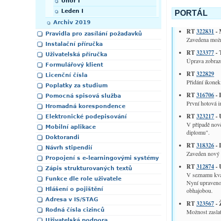
Únor I
Leden I
PORTÁL
Archiv 2019
RT
322831
- 
Pravidla pro zasílání požadavků
Zavedena možno
Instalační příručka
RT
323377
- 
Uživatelská příručka
Úprava zobraze
Formulářový klient
RT
322829
Licenční čísla
Přidání ikone
Poplatky za studium
RT
316706
- 
Pomocná spisová služba
První hotová i
Hromadná korespondence
RT
323217
- 
Elektronické podepisování
V případě nově
Mobilní aplikace
diplomu".
Doktorandi
RT
318326
- 
Návrh stipendií
Zaveden nový 
Propojení s e-learningovými systémy
RT
312874
- 
Zápis strukturovaných textů
V seznamu kval
Funkce dle role uživatele
Nyní upraveno 
Hlášení o pojištění
obhajobou.
Adresa v IS/STAG
RT
323567
- 
Rodná čísla cizinců
Možnost zaslat
Uživatelská podpora