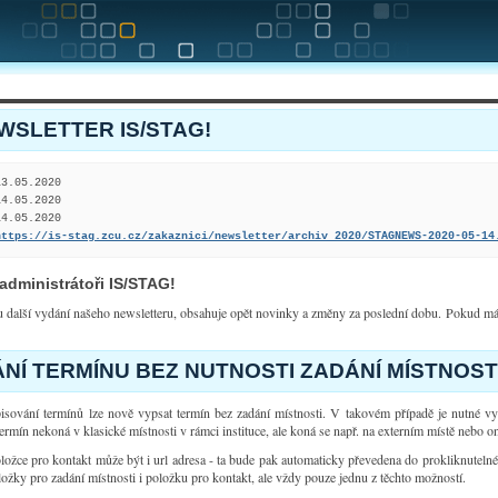
WSLETTER IS/STAG!
3.05.2020

4.05.2020

4.05.2020

https://is-stag.zcu.cz/zakaznici/newsletter/archiv_2020/STAGNEWS-2020-05-14
 administrátoři IS/STAG!
 další vydání našeho newsletteru, obsahuje opět novinky a změny za poslední dobu. Pokud m
NÍ TERMÍNU BEZ NUTNOSTI ZADÁNÍ MÍSTNOST
pisování termínů lze nově vypsat termín bez zadání místnosti. V takovém případě je nutné v
ermín nekoná v klasické místnosti v rámci instituce, ale koná se např. na externím místě nebo 
oložce pro kontakt může být i url adresa - ta bude pak automaticky převedena do prokliknutel
ložky pro zadání místnosti i položku pro kontakt, ale vždy pouze jednu z těchto možností.