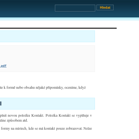
.pdf
áte k formě nebo obsahu nějaké připomínky, oceníme, když
I
yplnit novou položku Kontakt. Položka Kontakt se vyplňuje v
online způsobem atd.
né formy na místech, kde se má kontakt pouze zobrazovat. Nelze