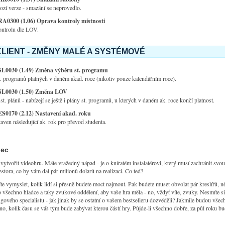
zí verze - smazání se neprovedlo.
RA0300 (1.06) Oprava kontroly místnosti
ontrolu dle LOV.
LIENT - ZMĚNY MALÉ A SYSTÉMOVÉ
SL0030 (1.49) Změna výběru st. programu
. programů platných v daném akad. roce (nikoliv pouze kalendářním roce).
SL0030 (1.50) Změna LOV
. plánů - nabízejí se ještě i plány st. programů, u kterých v daném ak. roce končí platnost.
ES0170 (2.12) Nastavení akad. roku
aven následující ak. rok pro převod studenta.
nec
 vytvořit videohru. Máte vražedný nápad - je o kníratém instalatérovi, který musí zachránit svo
vestora, co by vám dal pár milionů dolarů na realizaci. Co teď?
te vymyslet, kolik lidí si přesně budete moct najmout. Pak budete muset obvolat pár kreslířů, 
o všechno hladce a taky zvukové oddělení, aby vaše hra měla - no, vždyť víte, zvuky. Nesmíte s
gového specialistu - jak jinak by se ostatní o vašem bestselleru dozvěděli? Jakmile budou vše
o, kolik času se váš tým bude zabývat kterou částí hry. Půjde-li všechno dobře, za půl roku b