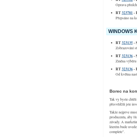
Oprava předcho
RT
323781
- 
Přepsáno na k
WINDOWS K
RT
323135
- 
Zobrazování st
RT
323136
- 
Změna výběru st
RT
323136
- 
Od května nast
Borec na ko
Tak vy byste chtěli
přesvědčili jste in
Takže nejprve musí
producenta, aby šl
závady. A marketin
kterém bude uveden
complete".