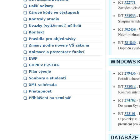
RT
322771
Další odkazy
Zavedeno čisté
Čárové kódy ve výstupech
RT
323533
- 
Kontroly studia
Skupina učitel
Úvazky (vytíženost) učitelů
RT
302458
- 
Kontakt
Návrh rozhraní
Pravidla pro objednávky
RT
281840
- 
Změny podle novely VŠ zákona
Doplněn sylab
Animace a prezentace funkcí
EWP
WINDOWS K
GDPR v IS/STAG
Plán vývoje
RT
279436
- 
Pořadí uchazeč
Soubory a studenti
XML schémata
RT
323514
- 
Přístupnost
Kontrola místn
Přihlášení na seminář
RT
274782
- 
Do menu Syst
RT
323101
- 
U položky D. n
přerušení pro 
DATABÁZE