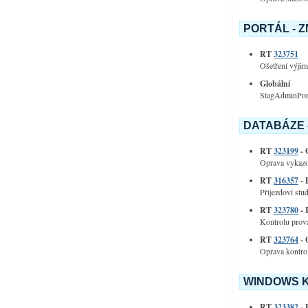
PORTÁL - 
RT
323751
Ošetření výjim
Globální­
StagAdminPortl
DATABÁZE 
RT
323199
- 
Oprava vykazo
RT
316357
- 
Příjezdoví stu
RT
323780
- 
Kontrolu prová
RT
323764
- 
Oprava kontrol
WINDOWS K
RT
323382
- 