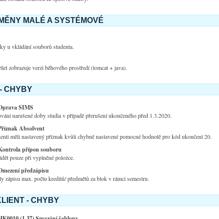
ZMĚNY MALÉ A SYSTÉMOVÉ
ky u vkládání souborů studenta.
et zobrazuje verzi běhového prostředí (tomcat + java).
- CHYBY
Oprava SIMS
vání narušené doby studia v případě přerušení ukončeného před 1.3.2020.
Příznak Absolvent
denti měli nastavený příznak kvůli chybně nastavené pomocné hodnotě pro kód ukončení 20.
Kontrola přípon souboru
dět pouze při vyplněné položce.
Omezení předzápisu
y zápisu max. počtu kreditů/ předmětů za blok v rámci semestru.
LIENT - CHYBY
HK0010 (1.37) Smazání šablony