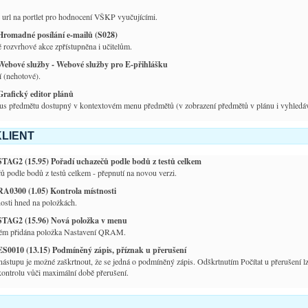
 url na portlet pro hodnocení VŠKP vyučujícími.
Hromadné posílání e-mailů (S028)
é rozvrhové akce zpřístupněna i učitelům.
Webové služby - Webové služby pro E-přihlášku
 (nehotové).
Grafický editor plánů
us předmětu dostupný v kontextovém menu předmětů (v zobrazení předmětů v plánu i vyhledáv
LIENT
STAG2 (15.95) Pořadí uchazečů podle bodů z testů celkem
ů podle bodů z testů celkem - přepnutí na novou verzi.
RA0300 (1.05) Kontrola místnosti
osti hned na položkách.
STAG2 (15.96) Nová položka v menu
ém přidána položka Nastavení QRAM.
ES0010 (13.15) Podmíněný zápis, příznak u přerušení
ástupu je možné zaškrtnout, že se jedná o podmíněný zápis. Odškrtnutím Počítat u přerušení lz
kontrolu vůči maximální době přerušení.