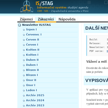
Zájemci
Zákazníci
Nápověda
Newsletter IS/STAG
DALŠÍ NE
Srpen I
Červenec I
Červen II
Build:      1
Release:    1
Červen I
Newsletter: 1
Květen II
PDF verze:  
Květen I
Duben II
Vážení a milí
Duben I
Dostáváte do rukou
Březen II
nám je pošlete.
Březen I
VYPISOVÁ
Únor II
Únor I
V aplikaci pro vy
Leden I
případech, kdy se t
Archiv 2025
Součástí textu v p
Archiv 2024
vyplnit zároveň po
Archiv 2023