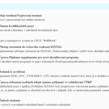
Moje studium/Vypisování termínů
st vypsat termín bez zadání místnosti.
Témata kvalifikačních prací
ní zásad a literatury v záložkách hromadných akcí.
k pro e-learnignový systém na UPCE "WeBWorK".
Přístup externistů do webového rozhraní IS/STAG
mplementace přístupu externistů do IS/STAG. Funkcionality přijdou v příští verzi, aktuálně máme
Úprava Diploma supplementu pro nově akreditované programy
 akreditovaných programů se název tisknutých oborů/specializací/kombinací nově odvíjí od nas
Dodatek k osvědčení
parametr DOD_OSV_VYSLEDKY_CZV, kterým si můžete nastavit text, který je u dodatku uved
Úprava zobrazení osobních údajů (jméno, příjmení) ve vyhledávání VŠKP
ifikačních prací v aplikaci Prohlížení IS/STAG bylo poupraveno schovávání jména a příjmení
to, že jméno a příjmení se zbytečně neschovává v případě, kdy se nastavením parametrů samotná
Žádosti studenta
 výzvu k vyzvednutí rozhodnutí ihned s uložením rozhodnutí.