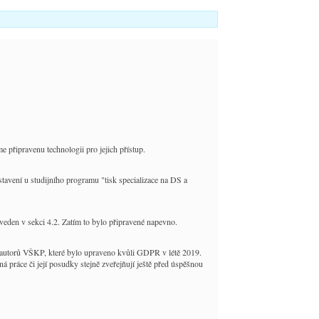
 připravenu technologii pro jejich přístup.
tavení u studijního programu "tisk specializace na DS a
en v sekci 4.2. Zatím to bylo připravené napevno.
 autorů VŠKP, které bylo upraveno kvůli GDPR v létě 2019.
 práce či její posudky stejně zveřejňují ještě před úspěšnou