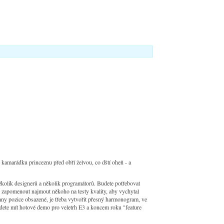
u kamarádku princeznu před obří želvou, co dští oheň - a
několik designerů a několik programátorů. Budete potřebovat
i zapomenout najmout někoho na testy kvality, aby vychytal
chny pozice obsazené, je třeba vytvořit přesný harmonogram, ve
udete mít hotové demo pro veletrh E3 a koncem roku "feature