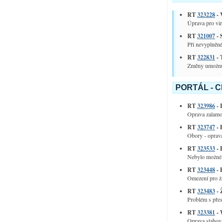
RT
323228
- 
Úprava pro virt
RT
321007
- 
Při nevyplněné
RT
322831
- 
Změny umožnují
PORTÁL - 
RT
323986
- 
Oprava zalamov
RT
323747
- 
Obory - oprava
RT
323533
- 
Nebylo možné o
RT
323448
- 
Omezení pro ža
RT
323483
- 
Problém s pře
RT
323381
- 
Oprava stahová