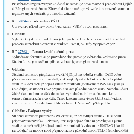
Při zobrazení registrovaných studentů na tématu je nově možné si prohlédnout i jejich
další registrovaná témata. Zároveň došlo k malé úpravě vzhledu zobrazení seznamu
registrovaných studentů pro mobilní zařízení.
RT
300764
- Tisk zadání VŠKP
Úprava pro případ nevyplnění typu zadání VŠKP u stud. programu.
Globální­
Vylepšení výstupu z modulu nových reportů do Excelu - u desetinných čísel byl
problém se zaokrouhlováním v buňkách Excelu, byl tedy vylepšen export
RT
273621
- Témata kvalifikačních prací
Vyhledávací formulář si po provedené akci pamatuje vybraného vedoucího práce.
Studentům se po otevření aplikace zobrazí jejich registrovaná témata.
Globální­
Studenti se mohou přepínat na svá dřívější, již nestudující studia - Delší dobu
připravovaná novinka - uživatelé, kteří mají nějaké aktuální probíhající a platné
studium a kteří měli již nějaká studia v minulosti (evidovaná v IS/STAG jako již
nestudující) se mohou nově přepnout na své původní osobní číslo. Nemohou dělat
žádné akce, mohou se však dostat ke svým datům, informacím, známkám,
semestrálním pracím a tak dále. Tímto krokem neotevřeme žádná zadní vrátka,
umožníme prostě studentům přístup k tomu, k čemu měli přístup dříve.
Globální­ - Podpora výuky
Studenti se mohou přepínat na svá dřívější, již nestudující studia - Delší dobu
připravovaná novinka - uživatelé, kteří mají nějaké aktuální probíhající a platné
studium a kteří měli již nějaká studia v minulosti (evidovaná v IS/STAG jako již
nestudující) se mohou nově přepnout na své původní osobní číslo. Nemohou dělat