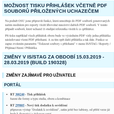
MOŽNOST TISKU PŘIHLÁŠEK VČETNĚ PDF
SOUBORŮ PŘILOŽENÝCH UCHAZEČEM
Na podnět OSU jsme připravili funkci, která umožňuje do PDF souborů generovaných
naším modulem pro reporty vložit libovolné množství dalších PDF souborů. V tomto
případě souborů, které uchazeč či studijní referentka vložili k (e-)přihlášce.
Při tisku například všech přihlášek oboru bude ve výsledném PDF vždy jedna přihláška
následovaná všemi PDF přílohami. A za tím opět další přihláška a tak dále. Funkce se
zapne zvolením parametru "Tisknout soubory s přílohami" v menu IS/STAG / Reporty /
Přijímací řízení / Přihláška.
ZMĚNY V IS/STAG ZA OBDOBÍ 15.03.2019 -
28.03.2019 (BUILD 190328)
ZMĚNY ZAJÍMAVÉ PRO UŽIVATELE
PORTÁL
RT
300240
- Tisk přihlášek
řazení dle formy a typu studia, oboru a kombinace
RT
299805
- Nový tisk dodatku k osvědčení
připraven výstup "Dodatek k osvědčení", zatím ještě bez šablony, od příští verze již
bude k dispozici i s tiskovou verzí