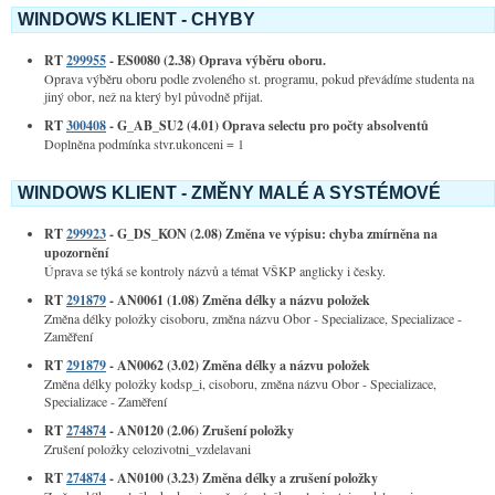
WINDOWS KLIENT - CHYBY
RT
299955
- ES0080 (2.38) Oprava výběru oboru.
Oprava výběru oboru podle zvoleného st. programu, pokud převádíme studenta na
jiný obor, než na který byl původně přijat.
RT
300408
- G_AB_SU2 (4.01) Oprava selectu pro počty absolventů
Doplněna podmínka stvr.ukonceni = 1
WINDOWS KLIENT - ZMĚNY MALÉ A SYSTÉMOVÉ
RT
299923
- G_DS_KON (2.08) Změna ve výpisu: chyba zmírněna na
upozornění
Úprava se týká se kontroly názvů a témat VŠKP anglicky i česky.
RT
291879
- AN0061 (1.08) Změna délky a názvu položek
Změna délky položky cisoboru, změna názvu Obor - Specializace, Specializace -
Zaměření
RT
291879
- AN0062 (3.02) Změna délky a názvu položek
Změna délky položky kodsp_i, cisoboru, změna názvu Obor - Specializace,
Specializace - Zaměření
RT
274874
- AN0120 (2.06) Zrušení položky
Zrušení položky celozivotni_vzdelavani
RT
274874
- AN0100 (3.23) Změna délky a zrušení položky