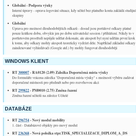
Globální­ - Podpora výuky
Interní úpravy - oprava logování situace, kdy učitel bez platného konta zakládá studijní
skupiny
Globální­
Úprava pro možnost dlouhodobějších odkazů - dosud jsou portálové odkazy platné
pouze krátkou dobu, obvykle jen po dobu uživatelské session / přihlášení. Nikdy to v
portletovém prostředí nepůjde udělat dokonale, ale alespoň byl nyní udělán první krok
k tomu, aby odkazy mohly alespoň teoreticky vydržet déle. Například základní odkazy
zaindexované vyhledávači (Google atd.) by mohly fungovat dlouhodoběji
WINDOWS KLIENT
RT
300007
- RA0120 (2.09) Záložka Doporučená místa výuky
Do formuláře vrácena záložka "Doporučená místa výuky" s možností výběru zadávat
doporučené místnosti pro předmět nebo pro rozvrhovou akci
RT
299822
- PM0010 (2.75) Změna řazení
Změna řazení učitelů na záložce Učitelé
DATABÁZE
RT
296754
- Nový modul mobility
1. část - Databázové objekty pro mový modul
RT
236368
- Nová položka stpr.TISK_SPECIALIZACE_DIPLOM_A_DS