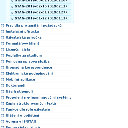
STAG-2019-03-01 (B190226)
STAG-2019-02-15 (B190212)
STAG-2019-02-01 (B190127)
STAG-2019-01-22 (B190111)
Pravidla pro zasílání požadavků
Instalační příručka
Uživatelská příručka
Formulářový klient
Licenční čísla
Poplatky za studium
Pomocná spisová služba
Hromadná korespondence
Elektronické podepisování
Mobilní aplikace
Doktorandi
Návrh stipendií
Propojení s e-learningovými systémy
Zápis strukturovaných textů
Funkce dle role uživatele
Hlášení o pojištění
Adresa v IS/STAG
Rodná čísla cizinců