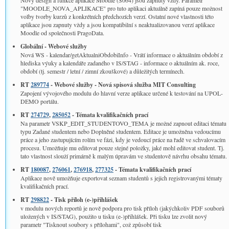
Nový design a funkce aplikace Moodle (S064) jsou zapnuty vždy. Parametr
"MOODLE_NOVA_APLIKACE" pro tuto aplikaci aktuálně zapíná pouze možnost
volby tvorby kurzů z konkrétních předchozích verzí. Ostatní nové vlastnosti této
aplikace jsou zapnuty vždy a jsou kompatibilní s neaktualizovanou verzí aplikace
Moodle od společnosti PragoData.
Globální­ - Webové služby
Nová WS - kalendar/getAktualniObdobiInfo - Vrátí informace o aktuálním období z
hlediska výuky a kalendáře zadaného v IS/STAG - informace o aktuálním ak. roce,
období (tj. semestr / letní / zimní zkouškové) a důležitých termínech.
RT
289774
- Webové služby - Nová spisová služba MIT Consulting
Zapojení vývojového modulu do hlavní verze aplikace určené k testování na UPOL-
DEMO portálu.
RT
274729
,
285052
- Témata kvalifikačních prací
Na parametr VSKP_EDIT_STUDENTOVO_TEMA je možné zapnout editaci tématu
typu Zadané studentem nebo Doplněné studentem. Editace je umožněna vedoucímu
práce a jeho zastupujícím rolím ve fázi, kdy je vedoucí práce na řadě ve schvalovacím
procesu. Umožňuje mu editovat pouze stejné položky, jaké mohl editovat student. Tj.
tato vlastnost slouží primárně k malým úpravám ve studentově návrhu obsahu tématu.
RT
180087
,
276061
,
276918
,
277325
- Témata kvalifikačních prací
Aplikace nově umožňuje exportovat seznam studentů s jejich registrovanými tématy
kvalifikačních prací.
RT
298822
- Tisk příloh (e-)přihlášek
v modulu nových reportů je nově podpora pro tisk příloh (jakýchkoliv PDF souborů
uložených v IS/STAG), použito u tisku (e-)přihlášek. Při tisku lze zvolit nový
parametr "Tisknout soubory s přílohami", což způsobí tisk