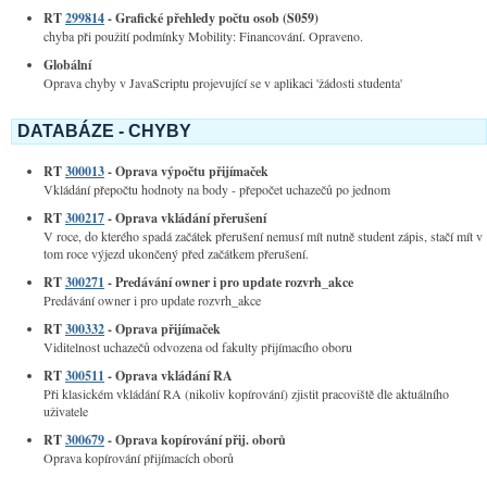
RT
299814
- Grafické přehledy počtu osob (S059)
chyba při použití podmínky Mobility: Financování. Opraveno.
Globální­
Oprava chyby v JavaScriptu projevující se v aplikaci 'žádosti studenta'
DATABÁZE - CHYBY
RT
300013
- Oprava výpočtu přijímaček
Vkládání přepočtu hodnoty na body - přepočet uchazečů po jednom
RT
300217
- Oprava vkládání přerušení
V roce, do kterého spadá začátek přerušení nemusí mít nutně student zápis, stačí mít v
tom roce výjezd ukončený před začátkem přerušení.
RT
300271
- Predávání owner i pro update rozvrh_akce
Predávání owner i pro update rozvrh_akce
RT
300332
- Oprava přijímaček
Viditelnost uchazečů odvozena od fakulty přijímacího oboru
RT
300511
- Oprava vkládání RA
Při klasickém vkládání RA (nikoliv kopírování) zjistit pracoviště dle aktuálního
uživatele
RT
300679
- Oprava kopírování přij. oborů
Oprava kopírování přijímacích oborů