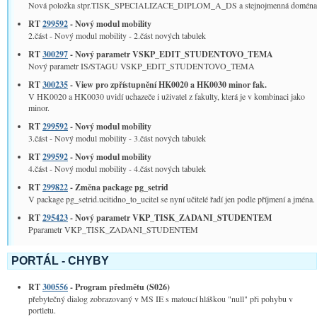
Nová položka stpr.TISK_SPECIALIZACE_DIPLOM_A_DS a stejnojmenná doména
RT
299592
- Nový modul mobility
2.část - Nový modul mobility - 2.část nových tabulek
RT
300297
- Nový parametr VSKP_EDIT_STUDENTOVO_TEMA
Nový parametr IS/STAGU VSKP_EDIT_STUDENTOVO_TEMA
RT
300235
- View pro zpřístupnění HK0020 a HK0030 minor fak.
V HK0020 a HK0030 uvidí uchazeče i uživatel z fakulty, která je v kombinaci jako
minor.
RT
299592
- Nový modul mobility
3.část - Nový modul mobility - 3.část nových tabulek
RT
299592
- Nový modul mobility
4.část - Nový modul mobility - 4.část nových tabulek
RT
299822
- Změna package pg_setrid
V package pg_setrid.ucitidno_to_ucitel se nyní učitelé řadí jen podle příjmení a jména.
RT
295423
- Nový parametr VKP_TISK_ZADANI_STUDENTEM
Pparametr VKP_TISK_ZADANI_STUDENTEM
PORTÁL - CHYBY
RT
300556
- Program předmětu (S026)
přebytečný dialog zobrazovaný v MS IE s matoucí hláškou "null" při pohybu v
portletu.