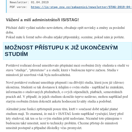
Newsletter: 01.04.2019

PDF verze:  
https://is-stag.zcu.cz/zakaznici/newsletter/STAG-2019-04-
Vážení a milí administrátoři IS/STAG!
Přichází další vydání našeho newsletteru, obsahuje opět novinky a změny za poslední
dobu.
Pokud máte k formě nebo obsahu nějaké připomínky, oceníme, pokud nám je pošlete.
MOŽNOST PŘÍSTUPU K JIŽ UKONČENÝM
STUDIÍM
Portálové rozhraní dosud umožňovalo přepínání mezi osobními čísly studenta u studií ve
stavu "studuje", "přerušeno" a u studií, která v budoucnu teprve začnou. Studia v
minulosti již uzavřená však byla nedosažitelná.
Nově portálové rozhraní umožňuje přepnutí i na dřívější studia, která jsou již (dávno)
ukončena. Studenti se tak dostanou k údajům o svém studiu - například ke známkám,
informacím o studovaných předmětech, o svých stipendiích, platbách, semestrálních
pracích atd. V případě, že jejich studium skončilo teprve nedávno, mohou například pod
starým osobním číslem dokončit anketu hodnocení kvality studia a podobně.
Aktuálně jsme funkci zpřístupnili pouze těm, kteří v současné době nějaké platné
studium mají. To znamená, že má-li v IS/STAG konto například vyučující, který před
lety studoval, tak ten se ke svým studiím ještě nedostane. Nicméně toto plánujeme v
budoucnu také umožnit, není to technicky problém. Chceme přístup do minulosti
umožnit postupně a případné důsledky včas promyslet.