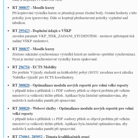
RT
300837
- Moodle kurzy
Při kopírování výsledku kurzu se přenášejí pouze číselné body. Ostatní hodnoty z této
položky jsou ignorovány. Dále se kopírují přednastavené položky vyplněné nad
tabulkou.
RT
295423
- Doplnění údajú o VŠKP
zaveden parametr VKP_TISK_ZADANI_STUDENTEM - možnost zpřístupnit tisk
zadání VŠKP studentovi.
RT
300837
- Moodle kurzy
Zrušeno zakázání synchronizace výsledků kurzů po nedávno spuštěné synchronizaci.
Nyní je možné synchronizovat výsledky kurzu opakovaně.
RT
296754
- ECTS Mobility
Do portletu 'Výjezdy studentů na krátkodobý pobyt (S035)' zavedena nová záložka
'Nabídka výjezdů' pro ECTS koordinátory.
RT
300820
- Optimalizace modulu nových reportů pro velmi velké reporty
v případě tisku e-přihlášek i s PDF soubory příloh se objevil problém při velkém
množství (a velikosti) těchto příloh. Aplikace byla částečně optimalizována, aby
nedošlo k nedostatku paměti při zpracování.
RT
300820
- Webové služby - Optimalizace modulu nových reportů pro velmi
velké reporty
v případě tisku e-přihlášek i s PDF soubory příloh se objevil problém při velkém
množství (a velikosti) těchto příloh. Aplikace byla částečně optimalizována, aby
nedošlo k nedostatku paměti při zpracování.
RT
276061
,
285052
- Témata kvalifikačních prací