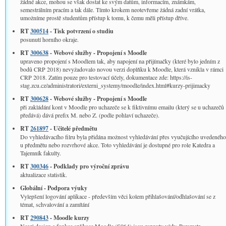
žádné akce, mohou se však dostat ke svým datům, informacím, známkám,
semestrálním pracím a tak dále. Tímto krokem neotevřeme žádná zadní vrátka,
umožníme prostě studentům přístup k tomu, k čemu měli přístup dříve.
RT
300514
- Tisk potvrzení o studiu
posunutí horního okraje.
RT
300638
- Webové služby - Propojení s Moodle
upraveno propojení s Moodlem tak, aby napojení na přijímačky (které bylo jedním z
bodů CRP 2018) nevyžadovalo novou verzi doplňku k Moodle, která vznikla v rámci
CRP 2018. Zatím pouze pro testovací účely, dokumentace zde: https://is-
stag.zcu.cz/administratori/externi_systemy/moodle/index.html#kurzy-prijimacky
RT
300628
- Webové služby - Propojení s Moodle
při zakládání kont v Moodle pro uchazeče se k fiktivnímu emailu (který se u uchazečů
předává) dává prefix M. nebo Z. (podle pohlaví uchazeče).
RT
261897
- Učitelé předmětu
Do vyhledávacího filru byla přidána možnost vyhledávání přes vyučujícího uvedeného
u předmětu nebo rozvrhové akce. Toto vyhledávání je dostupné pro role Katedra a
Tajemník fakulty.
RT
300346
- Podklady pro výroční zprávu
aktualizace statistik.
Globální­ - Podpora výuky
Vylepšení logování aplikace - především věci kolem přihlašování/odhlašování se z
témat, schvalování a zamítání
RT
290843
- Moodle kurzy