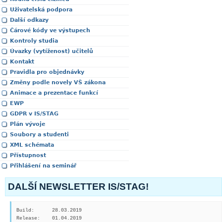
Uživatelská podpora
Další odkazy
Čárové kódy ve výstupech
Kontroly studia
Úvazky (vytíženost) učitelů
Kontakt
Pravidla pro objednávky
Změny podle novely VŠ zákona
Animace a prezentace funkcí
EWP
GDPR v IS/STAG
Plán vývoje
Soubory a studenti
XML schémata
Přístupnost
Přihlášení na seminář
DALŠÍ NEWSLETTER IS/STAG!
Build:      28.03.2019

Release:    01.04.2019
