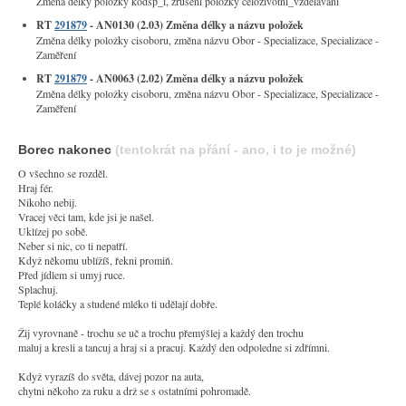
Změna délky položky kodsp_i, zrušení položky celozivotni_vzdelavani
RT
291879
- AN0130 (2.03) Změna délky a názvu položek
Změna délky položky cisoboru, změna názvu Obor - Specializace, Specializace -
Zaměření
RT
291879
- AN0063 (2.02) Změna délky a názvu položek
Změna délky položky cisoboru, změna názvu Obor - Specializace, Specializace -
Zaměření
Borec nakonec
(tentokrát na přání - ano, i to je možné)
O všechno se rozděl.
Hraj fér.
Nikoho nebij.
Vracej věci tam, kde jsi je našel.
Uklízej po sobě.
Neber si nic, co ti nepatří.
Když někomu ublížíš, řekni promiň.
Před jídlem si umyj ruce.
Splachuj.
Teplé koláčky a studené mléko ti udělají dobře.
Žij vyrovnaně - trochu se uč a trochu přemýšlej a každý den trochu
maluj a kresli a tancuj a hraj si a pracuj. Každý den odpoledne si zdřímni.
Když vyrazíš do světa, dávej pozor na auta,
chytni někoho za ruku a drž se s ostatními pohromadě.