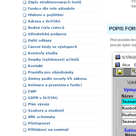
STA
Zápis strukturovaných textů
kde
Funkce dle role uživatele
Hlášení o pojištění
Adresa v IS/STAG
Rodná čísla cizinců
POPIS FO
Uživatelská podpora
Před použitím hro
Další odkazy
pracujte úplně st
Čárové kódy ve výstupech
Kontroly studia
Úvazky (vytíženost) učitelů
Kontakt
Pravidla pro objednávky
Změny podle novely VŠ zákona
Animace a prezentace funkcí
EWP
GDPR v IS/STAG
Plán vývoje
Soubory a studenti
XML schémata
Přístupnost
Přihlášení na seminář