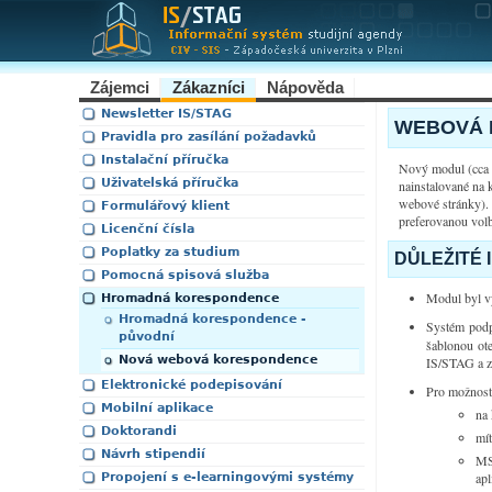
Zájemci
Zákazníci
Nápověda
Newsletter IS/STAG
WEBOVÁ 
Pravidla pro zasílání požadavků
Instalační příručka
Nový modul (cca o
Uživatelská příručka
nainstalované na 
webové stránky). 
Formulářový klient
preferovanou vol
Licenční čísla
Poplatky za studium
DŮLEŽITÉ
Pomocná spisová služba
Modul byl vy
Hromadná korespondence
Hromadná korespondence -
Systém podp
původní
šablonou ot
Nová webová korespondence
IS/STAG a za
Elektronické podepisování
Pro možnost
Mobilní aplikace
na 
Doktorandi
mít
Návrh stipendií
MS
ap
Propojení s e-learningovými systémy