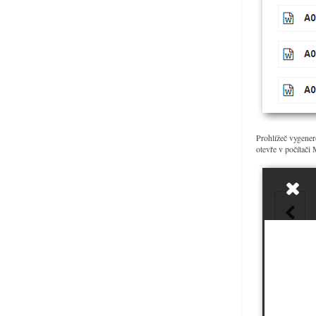
Prohlížeč vygene
otevře v počítači