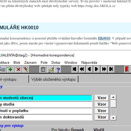
GD na klientských stanicích mezi důvěryhodné servery. To lze provést v nastavení Internet E
 lze přidat důvěryhodný web (přidejte tedy typicky web https://stag-doc.SKOLA.cz
RMULÁŘE HK0010
madné korespondence si pozorně přečtěte ovládání hlavního formuláře
HK0010
. V případě n
ejně jako dříve, pouze musíte pro vlastní vygenerování dokumentů použít tlačítko "Web-generová