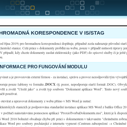
HROMADNÁ KORESPONDENCE V IS/STAG
d října 2019) pro hromadnou korespondenci doplňuje, případně zcela nahrazuje původní star
klientské stanice. Celá práce s dokumenty probíhá na webu, pouze v případě nutnosti úpravy j
V případě, kdy chcete dokumenty zasílat elektronicky (jako PDF) do spisové služby či je ještě 
bu.
 INFORMACE PRO FUNGOVÁNÍ MODULU
vinut a je provozován externí firmou - za instalaci, správu a provoz nezodpovídá tým vývojář
oruje pouze šablony ve formátu
.DOCX
(tj. pozor, nepodporuje starší formát .DOC). Obvyk
evřít a zvolit "Uložit jako" a zvolit typ souboru "Dokument aplikace Word". Tento nový so
čít používat.
 otevírat a upravovat dokumenty z webu přímo v MS Word je nutné:
klientských stanicích je podporována standardní instalace aplikace MS Word z balíku Office 20
 v počítači nainstalovánu pomocnou aplikaci "ProxioTvorbaDokumentu.msi", která je k dispozic
 Word 2016 bohužel obsahuje chybu při práci s dokumentem v takzvaném "chráněném zobraze
likace Word pro soubory pocházející z internetu vypnout (Centrum zabezpečení → Chráněné 