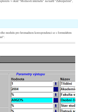
xploreru v okně "Možnosti internetu" na kartě "Zabezpečení",
ového modulu pro hromadnou korespondenci se s formulářem
ní":