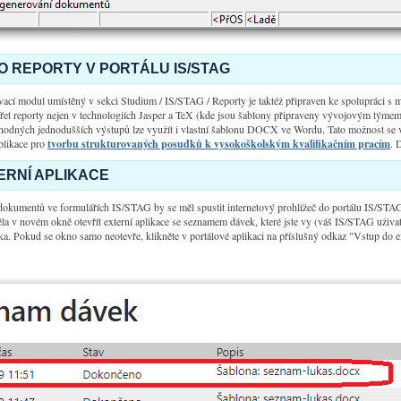
 REPORTY V PORTÁLU IS/STAG
vací modul umístěný v sekci Studium / IS/STAG / Reporty je taktéž připraven ke spolupráci s
ářet reporty nejen v technologiích Jasper a TeX (kde jsou šablony připraveny vývojovým týmem
hodných jednodušších výstupů lze využít i vlastní šablonu DOCX ve Wordu. Tato možnost se v
plikace pro
tvorbu strukturovaných posudků k vysokoškolským kvalifikačním pracím
. 
ERNÍ APLIKACE
dokumentů ve formulářích IS/STAG by se měl spustit internetový prohlížeč do portálu IS/S
la v novém okně otevřít externí aplikace se seznamem dávek, které jste vy (váš IS/STAG uživate
ka. Pokud se okno samo neotevře, klikněte v portálové aplikaci na příslušný odkaz "Vstup do ex