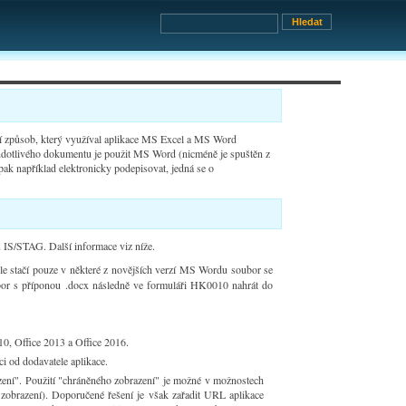
ší způsob, který využíval aplikace MS Excel a MS Word
endotlivého dokumentu je použit MS Word (nicméně je spuštěn z
pak například elektronicky podepisovat, jedná se o
ů IS/STAG. Další informace viz níže.
le stačí pouze v některé z novějších verzí MS Wordu soubor se
ubor s příponou .docx následně ve formuláři HK0010 nahrát do
10, Office 2013 a Office 2016.
i od dodavatele aplikace.
ní". Použití "chráněného zobrazení" je možné v možnostech
zobrazení). Doporučené řešení je však zařadit URL aplikace