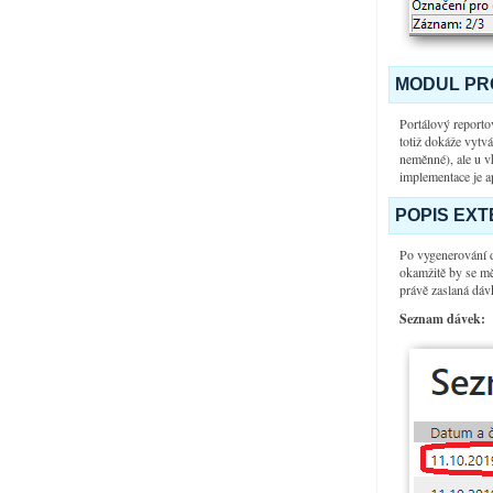
MODUL PRO
Portálový reporto
totiž dokáže vytv
neměnné), ale u v
implementace je a
POPIS EXT
Po vygenerování 
okamžitě by se mě
právě zaslaná dáv
Seznam dávek: