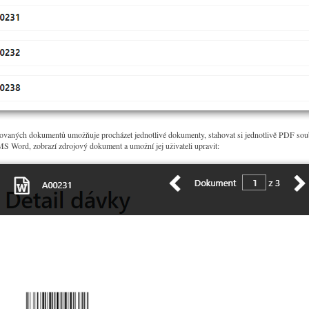
rovaných dokumentů umožňuje procházet jednotlivé dokumenty, stahovat si jednotlivě PDF sou
 MS Word, zobrazí zdrojový dokument a umožní jej uživateli upravit: