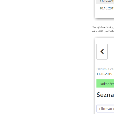
Po výběru dávky j
okamžitě prohlédn