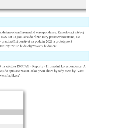
 modulem externí hromadné korespondence. Reportovací nástroj
 IS/STAG a jsou sice do různé míry parametrizovatelné, ale
 praxi začíná používat na podzím 2021 a prototypová
Další využití se bude objevovat v budoucnu.
TAG na záložku IS/STAG - Reporty - Hromadná korespondence. A
l) do aplikace zasílal. Jako první shora by tedy měla být Vámi
terní aplikace".