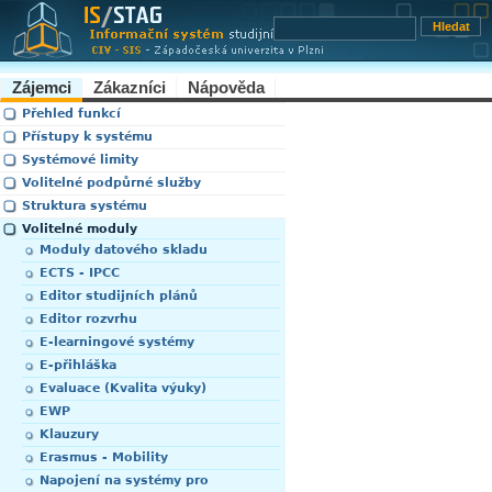
Zájemci
Zákazníci
Nápověda
Přehled funkcí
Přístupy k systému
Systémové limity
Volitelné podpůrné služby
Struktura systému
Volitelné moduly
Moduly datového skladu
ECTS - IPCC
Editor studijních plánů
Editor rozvrhu
E-learningové systémy
E-přihláška
Evaluace (Kvalita výuky)
EWP
Klauzury
Erasmus - Mobility
Napojení na systémy pro