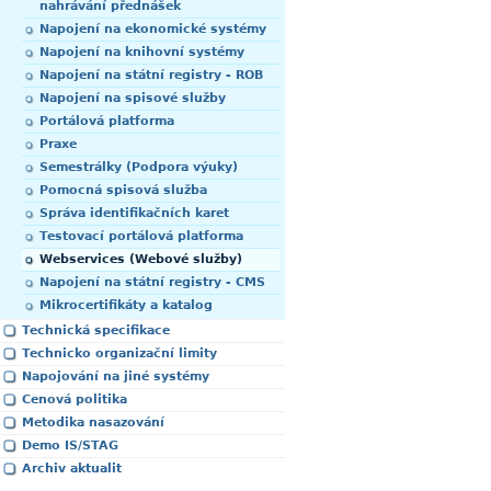
nahrávání přednášek
Napojení na ekonomické systémy
Napojení na knihovní systémy
Napojení na státní registry - ROB
Napojení na spisové služby
Portálová platforma
Praxe
Semestrálky (Podpora výuky)
Pomocná spisová služba
Správa identifikačních karet
Testovací portálová platforma
Webservices (Webové služby)
Napojení na státní registry - CMS
Mikrocertifikáty a katalog
Technická specifikace
Technicko organizační limity
Napojování na jiné systémy
Cenová politika
Metodika nasazování
Demo IS/STAG
Archiv aktualit