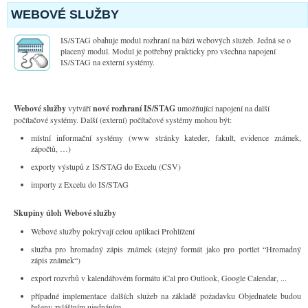
WEBOVÉ SLUŽBY
IS/STAG obahuje modul rozhraní na bázi webových služeb. Jedná se o
placený modul. Modul je potřebný prakticky pro všechna napojení
IS/STAG na externí systémy.
Webové služby
vytváří
nové rozhraní
IS/STAG
umožňující napojení na další
počítačové systémy. Další (externí) počítačové systémy mohou být:
místní informační systémy (www stránky kateder, fakult, evidence známek,
zápočtů, …)
exporty výstupů z IS/STAG do Excelu (CSV)
importy z Excelu do IS/STAG
Skupiny úloh Webové služby
Webové služby pokrývají celou aplikaci Prohlížení
služba pro hromadný zápis známek (stejný formát jako pro portlet “Hromadný
zápis známek“)
export rozvrhů v kalendářovém formátu iCal pro Outlook, Google Calendar, ...
případné implementace dalších služeb na základě požadavku Objednatele budou
řešeny zvláštním ujednáním