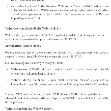
nadstavbová aplikace "
WebServices Web Access
" – uživatelské rozhraní pro
volání služeb. Jedná se o WWW stránky, které umožňují výběr požadované služby,
zadání jejích parametrů a její spuštění. Je podporován formát CSV pro
import/export z/do Excelu.
Technicko-organizační limity Webové služby
Webové služby
jsou modulem IS/STAG, využívají jeho datové struktury a nemůžou
tedy fungovat samostatně bez provozního nasazení IS/STAG.
Architektura Webové služby
Webová služba je "místo" na webu (má svoji adresu URL), na kterém se provádí určená
operace. V tomto případě buď čte, nebo zapisuje data do IS/STAG.
Jsou realizovány dva standardy webových služeb:
WebServices
("SOAP" služby) - nejpoužívanější standard webových služeb
orientovaný na komunikaci stroj-stroj
Webové služby dle REST
– jsou bližší uživatelům "lidem" a jednodušším
komunikacím typu "stroj-stroj" (na dané adrese URL se přímo získá XML soubor)
Soubory XML mají definovaný formát - XML Schema. XML schema požadavku i
odpovědi konkrétní webové služby je k dispozici ve WSDL souborech, které jsou každé
službě přiřazeny.
Technické požadavky Webové služby