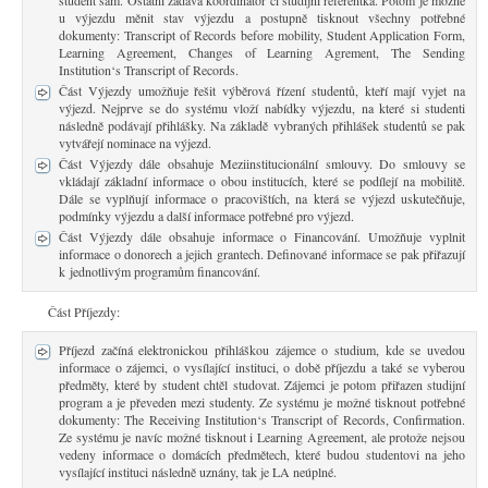
student sám. Ostatní zadává koordinátor či studijní referentka. Potom je možné
u výjezdu měnit stav výjezdu a postupně tisknout všechny potřebné
dokumenty: Transcript of Records before mobility, Student Application Form,
Learning Agreement, Changes of Learning Agrement, The Sending
Institution‘s Transcript of Records.
Část Výjezdy umožňuje řešit výběrová řízení studentů, kteří mají vyjet na
výjezd. Nejprve se do systému vloží nabídky výjezdu, na které si studenti
následně podávají přihlášky. Na základě vybraných přihlášek studentů se pak
vytvářejí nominace na výjezd.
Část Výjezdy dále obsahuje Meziinstitucionální smlouvy. Do smlouvy se
vkládají základní informace o obou institucích, které se podílejí na mobilitě.
Dále se vyplňují informace o pracovištích, na která se výjezd uskutečňuje,
podmínky výjezdu a další informace potřebné pro výjezd.
Část Výjezdy dále obsahuje informace o Financování. Umožňuje vyplnit
informace o donorech a jejich grantech. Definované informace se pak přiřazují
k jednotlivým programům financování.
Část Příjezdy:
Příjezd začíná elektronickou přihláškou zájemce o studium, kde se uvedou
informace o zájemci, o vysílající instituci, o době příjezdu a také se vyberou
předměty, které by student chtěl studovat. Zájemci je potom přiřazen studijní
program a je převeden mezi studenty. Ze systému je možné tisknout potřebné
dokumenty: The Receiving Institution‘s Transcript of Records, Confirmation.
Ze systému je navíc možné tisknout i Learning Agreement, ale protože nejsou
vedeny informace o domácích předmětech, které budou studentovi na jeho
vysílající instituci následně uznány, tak je LA neúplné.