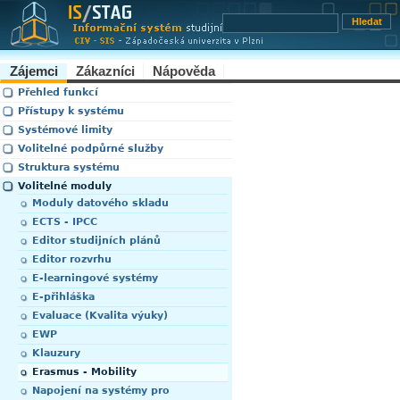
Zájemci
Zákazníci
Nápověda
Přehled funkcí
Přístupy k systému
Systémové limity
Volitelné podpůrné služby
Struktura systému
Volitelné moduly
Moduly datového skladu
ECTS - IPCC
Editor studijních plánů
Editor rozvrhu
E-learningové systémy
E-přihláška
Evaluace (Kvalita výuky)
EWP
Klauzury
Erasmus - Mobility
Napojení na systémy pro