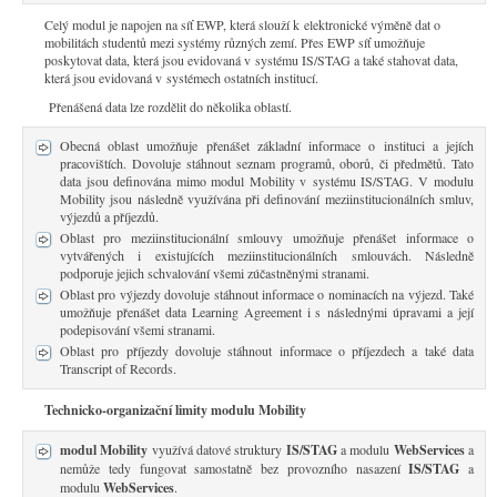
Celý modul je napojen na síť EWP, která slouží k elektronické výměně dat o
mobilitách studentů mezi systémy různých zemí. Přes EWP síť umožňuje
poskytovat data, která jsou evidovaná v systému IS/STAG a také stahovat data,
která jsou evidovaná v systémech ostatních institucí.
Přenášená data lze rozdělit do několika oblastí.
Obecná oblast umožňuje přenášet základní informace o instituci a jejích
pracovištích. Dovoluje stáhnout seznam programů, oborů, či předmětů. Tato
data jsou definována mimo modul Mobility v systému IS/STAG. V modulu
Mobility jsou následně využívána při definování meziinstitucionálních smluv,
výjezdů a příjezdů.
Oblast pro meziinstitucionální smlouvy umožňuje přenášet informace o
vytvářených i existujících meziinstitucionálních smlouvách. Následně
podporuje jejich schvalování všemi zúčastněnými stranami.
Oblast pro výjezdy dovoluje stáhnout informace o nominacích na výjezd. Také
umožňuje přenášet data Learning Agreement i s následnými úpravami a její
podepisování všemi stranami.
Oblast pro příjezdy dovoluje stáhnout informace o příjezdech a také data
Transcript of Records.
Technicko-organizační limity modulu Mobility
modul Mobility
využívá datové struktury
IS/STAG
a modulu
WebServices
a
nemůže tedy fungovat samostatně bez provozního nasazení
IS/STAG
a
modulu
WebServices
.